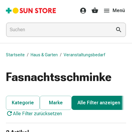
Gesundheit
Menü
&
Medikamente
Erkältung
&
Grippe
Hals
Startseite
/
Haus & Garten
/
Veranstaltungsbedarf
&
Hustenbonbons
Halsschmerzen
Fasnachtsschminke
Grippe-
&
Erkältung
Husten
Kategorie
Marke
Alle Filter anzeigen
Inhalationsgerät
Alle Filter zurücksetzen
&
Ausstattung
Nasenspülung