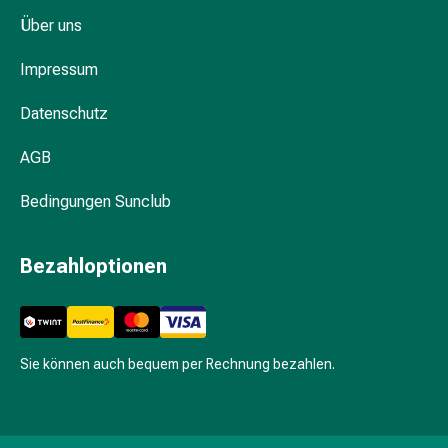
Kreislauf
Über uns
Raucherentwöhnung
Venen
Impressum
Herznerven-
Störung
Datenschutz
Gedächtnis-
&
AGB
Konzentrationsstörung
Bedingungen Sunclub
Allergie
Antiallergika
Für
Bezahloptionen
die
Haut
Für
die
Sie können auch bequem per Rechnung bezahlen.
Nase
Magen
&
Darm