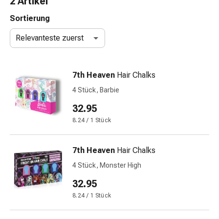
2 Artikel
Taschentücher
Schnupfen
Sortierung
Hautirritation
Relevanteste zuerst
&
-
verletzung
7th Heaven
Hair Chalks
Elastische
Binden
4 Stück, Barbie
Kompressen
32.95
Fingerverbände
8.24 / 1 Stück
Fixierpflaster
Gazebinden
Kompressionsbinden
7th Heaven
Hair Chalks
Pflaster
4 Stück, Monster High
Pflasterbinden,
Tapes
32.95
&
8.24 / 1 Stück
Zubehör
Netz-