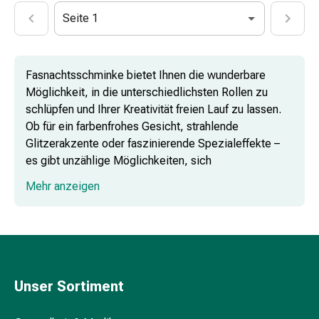
&
Seite 1
Schlauchverbände
Verbandsmaterialien
Sonnenbrand
Fasnachtsschminke bietet Ihnen die wunderbare
&
Möglichkeit, in die unterschiedlichsten Rollen zu
Verbrennungen
schlüpfen und Ihrer Kreativität freien Lauf zu lassen.
Verbands-
Ob für ein farbenfrohes Gesicht, strahlende
Sets
Glitzerakzente oder faszinierende Spezialeffekte –
Wundauflagen
es gibt unzählige Möglichkeiten, sich
Wundsalben
beeindruckende Verkleidungen zuzulegen und dabei
&
Mehr anzeigen
der Fantasie freien Raum zu lassen.
-
desinfektion
Sprühpflaster
Fasnachts-Schminkstifte: Präzision und
Wundverschlussstreifen
Detailverliebtheit
&
Unser Sortiment
-
kleber