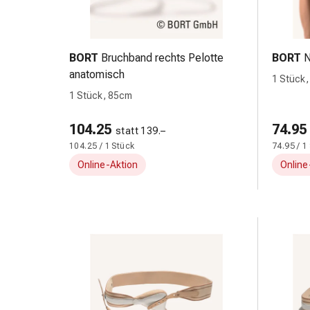
Kreislauf
Raucherentwöhnung
Venen
Herznerven-
BORT
Bruchband rechts Pelotte
BORT
N
Störung
anatomisch
1 Stück,
Gedächtnis-
1 Stück, 85cm
&
Konzentrationsstörung
104.25
74.95
statt 139.–
Allergie
104.25 / 1 Stück
74.95 / 1
Antiallergika
Online-Aktion
Online
Für
die
Haut
Für
die
Nase
Magen
&
Darm