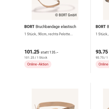
Durchfall
Hämorrhoiden
Magenbrennen
Erbrechen
BORT
Bruchbandage elastisch
BORT
B
&
Übelkeit
1 Stück, 90cm, rechts Pelotte
1 Stück,
anatomisch
Bauchschmerzen,
Blähungen
101.25
&
93.75
statt 135.–
Verdauung
101.25 / 1 Stück
93.75 / 1
Verstopfung
Online-Aktion
Online
Hauterkrankungen
Ekzeme,
Hautpilz
&
Juckreiz
Warzen
&