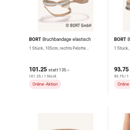
Hühneraugen
Nagel
&
Fusspilz
Narben,Tinkturen
&
BORT
Bruchbandage elastisch
BORT
B
Gels
1 Stück, 105cm, rechts Pelotte
1 Stück,
Trockene
anatomisch
&
Spröde
101.25
93.75
Haut
statt 135.–
101.25 / 1 Stück
93.75 / 1
Schwitzen
&
Online-Aktion
Online
Hyperhidrose
Unreine
Haut
&
Pickel
Fieberbläschen