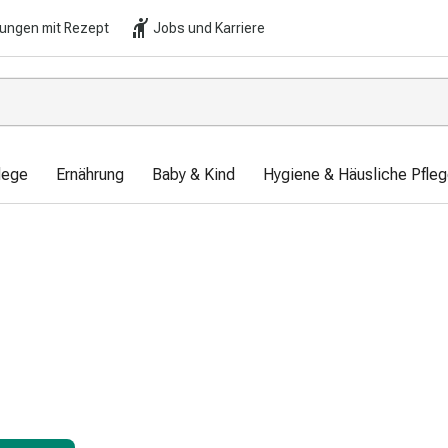
lungen mit Rezept
Jobs und Karriere
lege
Ernährung
Baby & Kind
Hygiene & Häusliche Pfle