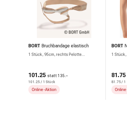
Hautausschlag
Akne
Naturmittel
Bachblütentherapie
Gemmotherapie
Homöopathie
Pflanzenheilkunde
BORT
Bruchbandage elastisch
BORT
N
&
1 Stück, 95cm, rechts Pelotte
1 Stück,
Kräutermedizin
anatomisch
Schüssler
Salz
101.25
81.75
statt 135.–
Spagyrik
101.25 / 1 Stück
81.75 / 1
Anthroposophika
Online-Aktion
Online
Blase,
Niere
&
Prostata
Harnwegsbeschwerden
Prostata