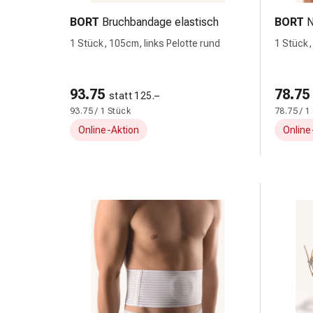
&
BORT
Bruchbandage elastisch
BORT
N
Schlauchverbände
1 Stück, 105cm, links Pelotte rund
1 Stück,
Verbandsmaterialien
Sonnenbrand
&
93.75
78.75
Verbrennungen
statt 125.–
93.75 / 1 Stück
78.75 / 1
Verbands-
Sets
Online-Aktion
Online
Wundauflagen
Wundsalben
&
-
desinfektion
Sprühpflaster
Wundverschlussstreifen
&
-
kleber