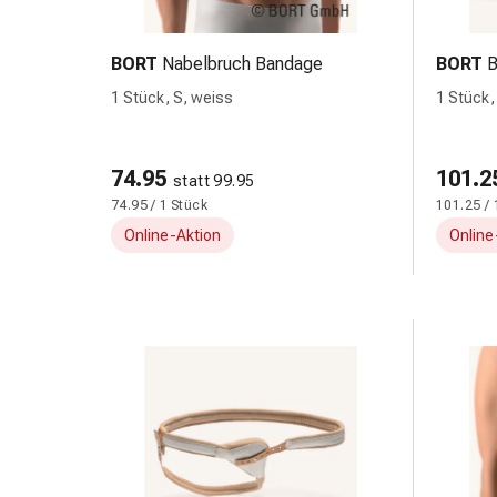
Zugsalbe
Tupfer
Sehen
BORT
Nabelbruch Bandage
BORT
B
&
1 Stück, S, weiss
1 Stück,
Hören
anatomi
Ohrenpflege
&
74.95
101.2
statt 99.95
Zubehör
74.95 / 1 Stück
101.25 / 
Ohrenschmerzen
Online-Aktion
Online
Augentropfen
Augenentzündung
Augenverbände
Augenhygiene
Herz,
Kreislauf
&
Blutgefässe
Herztherapie
Kompressionsstrümpfe