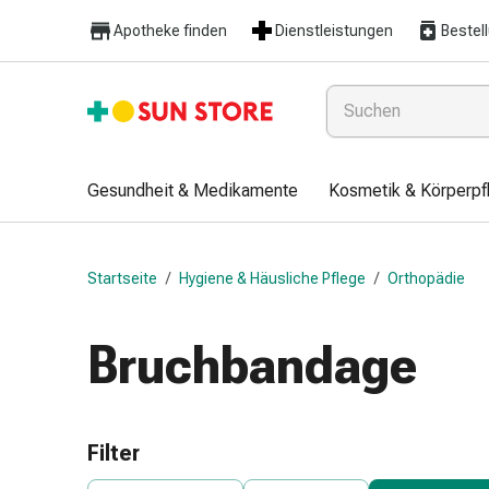
Gesundheit
Apotheke finden
Dienstleistungen
Bestel
&
Medikamente
Erkältung
&
Grippe
Hals
Gesundheit & Medikamente
Kosmetik & Körperpf
&
Hustenbonbons
Halsschmerzen
Startseite
/
Hygiene & Häusliche Pflege
/
Orthopädie
Grippe-
&
Erkältung
Bruchbandage
Husten
Inhalationsgerät
&
Ausstattung
Filter
Nasenspülung