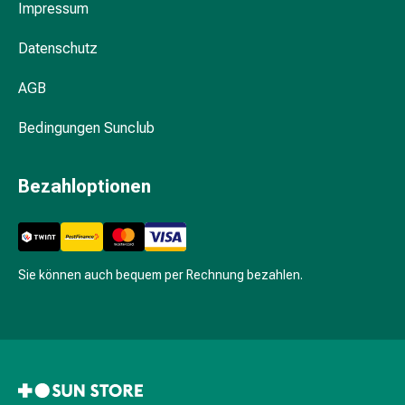
Impressum
Kämme
&
Datenschutz
Haarbürsten
Haarstyling
AGB
Haarseren
&
Bedingungen Sunclub
Öle
Haarwasser
Bezahloptionen
Shampoos
Trockenshampoos
Schuppen
Haargeräte
Sie können auch bequem per Rechnung bezahlen.
Intimpflege
Binden
Periodenslips
Intimpflegezubehör
Pflegetücher
für