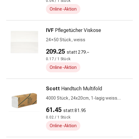
0.04 / 1 Stück
Insektenschutz
Online-Aktion
Zecken
&
Mückenschutz
IVF
Pflegetücher Viskose
Wurmmittel
24 × 50 Stück, weiss
&
Präparate
209.25
statt 279.–
Zeckenpinzetten
0.17 / 1 Stück
Rezeptpflichtige
Online-Aktion
Medikamente
Rezeptpflichtige
Medikamente
Scott
Handtuch Multifold
Intimbeschwerden
4000 Stück, 24x20cm, 1-lagig weiss
Menstruation
Airflex
Wechseljahre
61.45
statt 81.95
Scheideninfektionen
0.02 / 1 Stück
Vaginalgesundheit
Online-Aktion
Vitamine
&