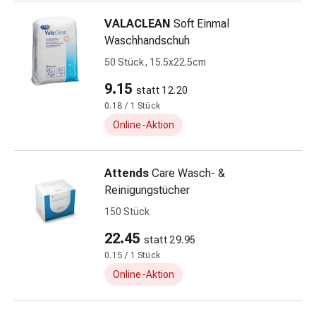
Zugsalbe
Tupfer
VALACLEAN
Soft Einmal
Sehen
Waschhandschuh
&
50 Stück, 15.5x22.5cm
Hören
Ohrenpflege
9.15
statt 12.20
&
0.18 / 1 Stück
Zubehör
Online-Aktion
Ohrenschmerzen
Augentropfen
Augenentzündung
Attends
Care Wasch- &
Augenverbände
Reinigungstücher
Augenhygiene
150 Stück
Herz,
22.45
Kreislauf
statt 29.95
&
0.15 / 1 Stück
Blutgefässe
Online-Aktion
Herztherapie
Kompressionsstrümpfe