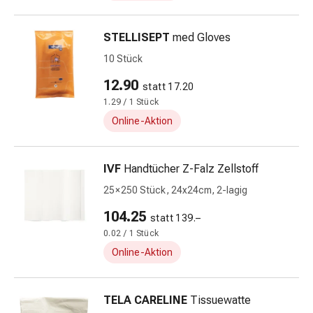
Prostata
Nieren-
STELLISEPT
med Gloves
und
10 Stück
Blasenbeschwerden
Schmerzen
12.90
statt 17.20
Kopfschmerzen
1.29 / 1 Stück
&
Online-Aktion
Migräne
Schmerzmittel
Muskel-
IVF
Handtücher Z-Falz Zellstoff
&
25 × 250 Stück, 24x24cm, 2-lagig
Gelenkschmerzen
Kälte
104.25
statt 139.–
&
0.02 / 1 Stück
Alternativtherapie
Online-Aktion
Schmerztherapie
Wärme
&
TELA CARELINE
Tissuewatte