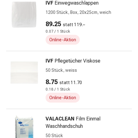
IVF
Einwegwaschlappen
Darm
1200 Stück, Box, 20x25cm, weich
Durchfall
Hämorrhoiden
89.25
statt 119.–
Magenbrennen
0.07 / 1 Stück
Erbrechen
Online-Aktion
&
Übelkeit
Bauchschmerzen,
IVF
Pflegetücher Viskose
Blähungen
50 Stück, weiss
&
Verdauung
8.75
statt 11.70
Verstopfung
0.18 / 1 Stück
Hauterkrankungen
Online-Aktion
Ekzeme,
Hautpilz
&
VALACLEAN
Film Einmal
Juckreiz
Waschhandschuh
Warzen
50 Stück