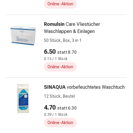
Online-Aktion
&
Schlauchverbände
Verbandsmaterialien
Romulsin
Care Vliestücher
Sonnenbrand
Waschlappen & Einlagen
&
50 Stück, Box, 3 in 1
Verbrennungen
Verbands-
6.50
statt 8.70
Sets
0.13 / 1 Stück
Wundauflagen
Online-Aktion
Wundsalben
&
-
SINAQUA
vorbefeuchtetes Waschtuch
desinfektion
12 Stück, Beutel
Sprühpflaster
Wundverschlussstreifen
4.70
statt 6.30
&
0.39 / 1 Stück
-
Online-Aktion
kleber