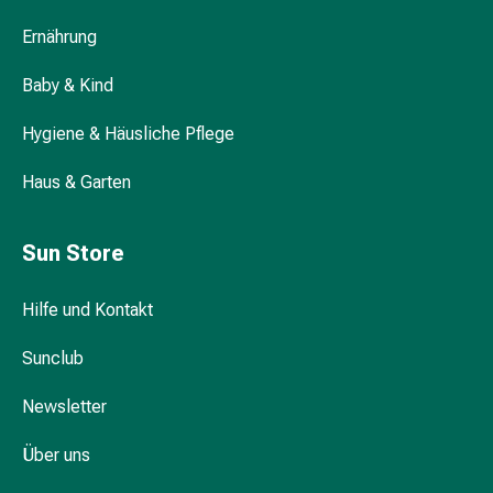
Kosmetiktücher
Ernährung
Nachtcremes
Gesichtsseren
Baby & Kind
&
Wie wäscht man einen Patienten richtig?
Kuren
Hygiene & Häusliche Pflege
Gesichtscremes
Gesichtstoner
Haus & Garten
Gesichtsöl
Sind vorbefeuchtete Waschtücher sicher
Pflegezubehör
für empfindliche Haut?
&
Sun Store
Aparate
Haarpflege
Hilfe und Kontakt
&
-
Sunclub
styling
Newsletter
Haarkuren
&
Über uns
Conditioner
Haarfarben