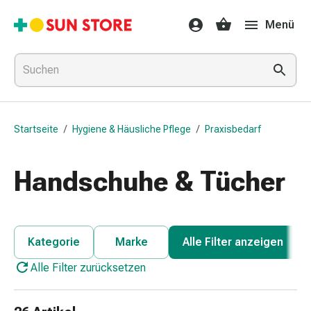
Gesundheit
Menü
&
Medikamente
Erkältung
&
Grippe
Hals
Startseite
/
Hygiene & Häusliche Pflege
/
Praxisbedarf
&
Hustenbonbons
Halsschmerzen
Handschuhe & Tücher
Grippe-
&
Erkältung
Husten
Kategorie
Marke
Alle Filter anzeigen
Inhalationsgerät
Alle Filter zurücksetzen
&
Ausstattung
Nasenspülung