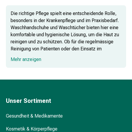
Kopfläuse
&
Die richtige Pflege spielt eine entscheidende Rolle,
Nissen
besonders in der Krankenpflege und im Praxisbedarf.
Kosmetik
Waschhandschuhe und Waschtücher bieten hier eine
&
komfortable und hygienische Lösung, um die Haut zu
Körperpflege
reinigen und zu schützen. Ob für die regelmässige
Gesichtskosmetik
Reinigung von Patienten oder den Einsatz im
Augenpflege
medizinischen Bereich – diese Produkte gehören
&
Mehr anzeigen
zum unverzichtbaren medizinischen
Cremes
Verbrauchsmaterial.
Gesichtsmasken
Gesichtspeelings
Gesichtsreinigung
Vorbefeuchtete Waschtücher: Hygienisch
Beauty-
und praktisch
Tools
Unser Sortiment
&
Zubehör
Gesundheit & Medikamente
Reinigungs
Einmal-Waschhandschuhe: Komfortabel
&
und hygienisch
Kosmetik & Körperpflege