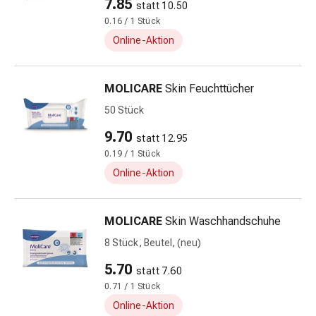
7.85
statt 10.50
Fieberbläschen
0.16 / 1 Stück
Hautausschlag
Akne
Online-Aktion
Naturmittel
Bachblütentherapie
MOLICARE
Skin Feuchttücher
Gemmotherapie
Homöopathie
50 Stück
Pflanzenheilkunde
9.70
statt 12.95
&
0.19 / 1 Stück
Kräutermedizin
Online-Aktion
Schüssler
Salz
Spagyrik
MOLICARE
Skin Waschhandschuhe
Anthroposophika
8 Stück, Beutel, (neu)
Blase,
Niere
5.70
statt 7.60
&
0.71 / 1 Stück
Prostata
Online-Aktion
Harnwegsbeschwerden