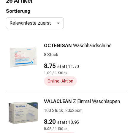
26 Artikel
Taschentücher
Schnupfen
Sortierung
Hautirritation
Relevanteste zuerst
&
-
verletzung
OCTENISAN
Waschhandschuhe
Elastische
Binden
8 Stück
Kompressen
8.75
statt 11.70
Fingerverbände
1.09 / 1 Stück
Fixierpflaster
Gazebinden
Online-Aktion
Kompressionsbinden
Pflaster
VALACLEAN
Z Einmal Waschlappen
Pflasterbinden,
Tapes
100 Stück, 20x25cm
&
8.20
statt 10.95
Zubehör
0.08 / 1 Stück
Netz-