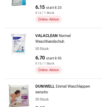
&
Hühneraugen
6.15
statt 8.20
Nagel
0.12 / 1 Stück
&
Online-Aktion
Fusspilz
Narben,Tinkturen
&
VALACLEAN
Normal
Gels
Waschhandschuh
Trockene
50 Stück
&
6.70
Spröde
statt 8.95
Haut
0.13 / 1 Stück
Schwitzen
Online-Aktion
&
Hyperhidrose
DUNIWELL
Einmal Waschlappen
Unreine
sensitiv
Haut
&
50 Stück
Pickel