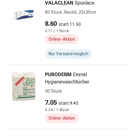
VALACLEAN
Spunlace
Kreislauf
Raucherentwöhnung
80 Stück, Beutel, 25x30cm
Venen
8.60
statt 11.50
Blutgerinnung
0.11 / 1 Stück
Herznerven-
Störung
Online-Aktion
Gedächtnis-
&
Nur Versand möglich
Konzentrationsstörung
Allergie
PURODERM
Einmal
Antiallergika
Hygienewaschtücher
Für
die
30 Stück
Haut
7.05
statt 9.40
Für
0.24 / 1 Stück
die
Online-Aktion
Nase
Magen
&