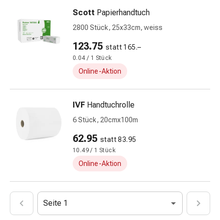
Mineralstoffe
Scott
Papierhandtuch
Vitamine
2800 Stück, 25x33cm, weiss
Mineralstoffe
Kombinationspräparate
123.75
statt 165.–
Zahn-
0.04 / 1 Stück
&
Online-Aktion
Mundgesundheit
Kariesprophylaxen
Trockener
IVF
Handtuchrolle
Mund
6 Stück, 20cmx100m
Munddesinfektionsmittel
62.95
Aphten
statt 83.95
und
10.49 / 1 Stück
Mundbeschwerden
Online-Aktion
Haar-
Medikamente
Kopfhautpflege
Seite 1
Haarausfall