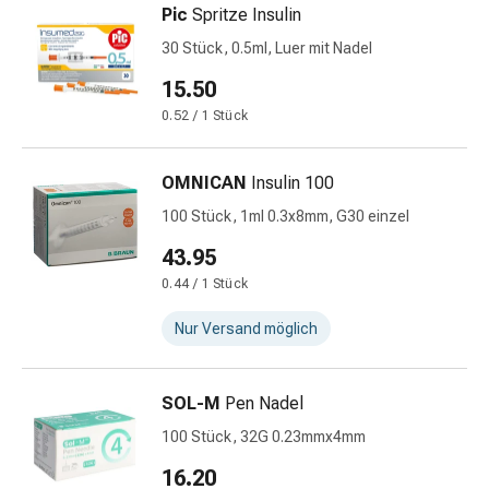
Pic
Spritze Insulin
&
Schlauchverbände
30 Stück, 0.5ml, Luer mit Nadel
Verbandsmaterialien
15.50
Sonnenbrand
0.52 / 1 Stück
&
Verbrennungen
Verbands-
OMNICAN
Insulin 100
Sets
100 Stück, 1ml 0.3x8mm, G30 einzel
Wundauflagen
43.95
Wundsalben
&
0.44 / 1 Stück
-
Nur Versand möglich
desinfektion
Sprühpflaster
Wundverschlussstreifen
SOL-M
Pen Nadel
&
100 Stück, 32G 0.23mmx4mm
-
kleber
16.20