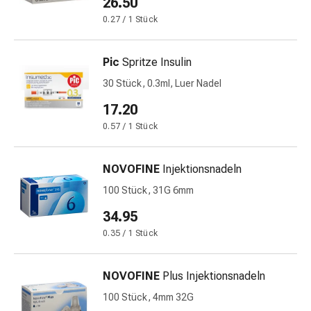
26.50
Kreislauf
0.27 / 1 Stück
Raucherentwöhnung
Venen
Blutgerinnung
Pic
Spritze Insulin
Herznerven-
30 Stück, 0.3ml, Luer Nadel
Störung
Gedächtnis-
17.20
&
0.57 / 1 Stück
Konzentrationsstörung
Allergie
NOVOFINE
Injektionsnadeln
Antiallergika
Für
100 Stück, 31G 6mm
die
34.95
Haut
0.35 / 1 Stück
Für
die
Nase
NOVOFINE
Plus Injektionsnadeln
Magen
100 Stück, 4mm 32G
&