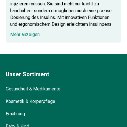
injizieren müssen. Sie sind nicht nur leicht zu
Mineralstoffe
handhaben, sondern ermöglichen auch eine präzise
Vitamine
Dosierung des Insulins. Mit innovativen Funktionen
Mineralstoffe
und ergonomischem Design erleichtern Insulinpens
Kombinationspräparate
den Alltag und tragen zur besseren
Zahn-
Mehr anzeigen
Blutzuckerkontrolle bei.
&
Mundgesundheit
Kariesprophylaxen
Insulinpen mit Speicherfunktion –
Trockener
Präzision und Komfort
Mund
Munddesinfektionsmittel
Unser Sortiment
Aphten
und
Wie funktioniert ein Insulinpen?
Gesundheit & Medikamente
Mundbeschwerden
Haar-
Kosmetik & Körperpflege
Medikamente
Wie oft muss man die Nadel vom Pen
Ernährung
Kopfhautpflege
erneuern?
Haarausfall
Baby & Kind