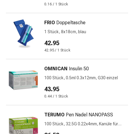
Zugsalbe
0.16 / 1 Stück
Tupfer
Sehen
&
FRIO
Doppeltasche
Hören
1 Stück, 8x18cm, blau
Ohrenpflege
42.95
&
Zubehör
42.95 / 1 Stück
Ohrenschmerzen
Augentropfen
OMNICAN
Insulin 50
Augenentzündung
100 Stück, 0.5ml 0.3x12mm, G30 einzel
Augenverbände
Augenhygiene
43.95
Herz,
0.44 / 1 Stück
Kreislauf
&
TERUMO
Pen Nadel NANOPASS
Blutgefässe
Herztherapie
100 Stück, 32.5G 0.22x4mm, Kanüle für
Kompressionsstrümpfe
Injektions-Pen