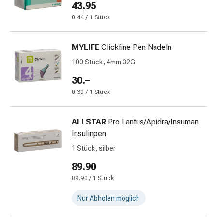
43.95
Fieberbläschen
Hautausschlag
0.44 / 1 Stück
Akne
Naturmittel
MYLIFE
Clickfine Pen Nadeln
Bachblütentherapie
100 Stück, 4mm 32G
Gemmotherapie
Homöopathie
30.–
Pflanzenheilkunde
0.30 / 1 Stück
&
Kräutermedizin
Schüssler
ALLSTAR
Pro Lantus/Apidra/Insuman
Salz
Insulinpen
Spagyrik
1 Stück, silber
Anthroposophika
89.90
Blase,
Niere
89.90 / 1 Stück
&
Nur Abholen möglich
Prostata
Harnwegsbeschwerden