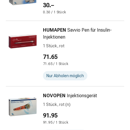
30.–
Darm
Durchfall
0.30 / 1 Stück
Hämorrhoiden
Magenbrennen
HUMAPEN
Savvio Pen für Insulin-
Erbrechen
Injektionen
&
1 Stück, rot
Übelkeit
Bauchschmerzen,
71.65
Blähungen
71.65 / 1 Stück
&
Verdauung
Nur Abholen möglich
Verstopfung
Hauterkrankungen
NOVOPEN
Injektionsgerät
Ekzeme,
Hautpilz
1 Stück, rot (n)
&
91.95
Juckreiz
91.95 / 1 Stück
Warzen