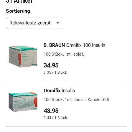
51 Artikel
Taschentücher
Schnupfen
Sortierung
Hautirritation
Relevanteste zuerst
&
-
verletzung
B. BRAUN
Omnifix 100 Insulin
Elastische
Binden
100 Stück, 1ml, solo L
Kompressen
34.95
Fingerverbände
0.35 / 1 Stück
Fixierpflaster
Gazebinden
Kompressionsbinden
Omnifix
Insulin
Pflaster
100 Stück, 1ml, duo mit Kanüle G26
Pflasterbinden,
Tapes
43.95
&
0.44 / 1 Stück
Zubehör
Netz-