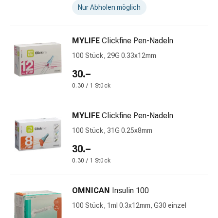
&
Nur Abholen möglich
Hühneraugen
Nagel
&
MYLIFE
Clickfine Pen-Nadeln
Fusspilz
100 Stück, 29G 0.33x12mm
Narben,Tinkturen
&
30.–
Gels
0.30 / 1 Stück
Trockene
&
MYLIFE
Clickfine Pen-Nadeln
Spröde
Haut
100 Stück, 31G 0.25x8mm
Schwitzen
30.–
&
0.30 / 1 Stück
Hyperhidrose
Unreine
Haut
OMNICAN
Insulin 100
&
100 Stück, 1ml 0.3x12mm, G30 einzel
Pickel