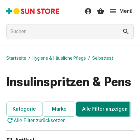
Gesundheit
Menü
&
Medikamente
Erkältung
&
Grippe
Hals
Startseite
/
Hygiene & Häusliche Pflege
/
Selbsttest
&
Hustenbonbons
Halsschmerzen
Insulinspritzen & Pens
Grippe-
&
Erkältung
Husten
Kategorie
Marke
Alle Filter anzeigen
Inhalationsgerät
Alle Filter zurücksetzen
&
Ausstattung
Nasenspülung