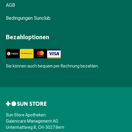
Kosmetiktücher
AGB
Nachtcremes
Gesichtsseren
Bedingungen Sunclub
&
Kuren
Bezahloptionen
Gesichtscremes
Gesichtstoner
Gesichtsöl
Pflegezubehör
Sie können auch bequem per Rechnung bezahlen.
&
Aparate
Haarpflege
&
-
styling
Haarkuren
Sun Store Apotheken
&
Galenicare Management AG
Conditioner
Untermattweg 8, CH-3027 Bern
Haarfarben