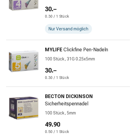
Alternativtherapie
Stress,
30.–
Schlaf
0.30 / 1 Stück
&
Nur Versand möglich
Beruhigung
Beruhigungsmittel
Stimmungsschwankungen
MYLIFE
Clickfine Pen-Nadeln
Schlafstörungen
Schnarchen
100 Stück, 31G 0.25x5mm
Atemwege
30.–
Nasenmittel
0.30 / 1 Stück
Atemwegsbeschwerden
Infektionen
Windpocken
BECTON DICKINSON
Stoffwechsel
Sicherheitspennadel
Osteoporose
100 Stück, 5mm
Immunsuppressivum
49.90
Parasiten
&
0.50 / 1 Stück