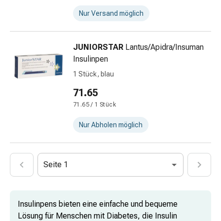
Insektenschutz
Nur Versand möglich
Zecken
&
Mückenschutz
JUNIORSTAR
Lantus/Apidra/Insuman
Wurmmittel
Insulinpen
&
1 Stück, blau
Präparate
Zeckenpinzetten
71.65
Rezeptpflichtige
71.65 / 1 Stück
Medikamente
Rezeptpflichtige
Nur Abholen möglich
Medikamente
Intimbeschwerden
Menstruation
Seite 1
Wechseljahre
Scheideninfektionen
Vaginalgesundheit
Insulinpens bieten eine einfache und bequeme
Vitamine
Lösung für Menschen mit Diabetes, die Insulin
&