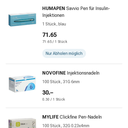
Prostata
HUMAPEN
Savvio Pen für Insulin-
Nieren-
Injektionen
und
1 Stück, blau
Blasenbeschwerden
Schmerzen
71.65
Kopfschmerzen
71.65 / 1 Stück
&
Migräne
Nur Abholen möglich
Schmerzmittel
Muskel-
NOVOFINE
Injektionsnadeln
&
Gelenkschmerzen
100 Stück, 31G 6mm
Kälte
30.–
&
0.30 / 1 Stück
Alternativtherapie
Schmerztherapie
Wärme
MYLIFE
Clickfine Pen-Nadeln
&
100 Stück, 32G 0.23x4mm