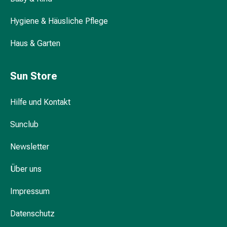
Kopfläuse
&
Hygiene & Häusliche Pflege
Nissen
Kosmetik
Haus & Garten
&
Körperpflege
Gesichtskosmetik
Sun Store
Augenpflege
&
Hilfe und Kontakt
Cremes
Gesichtsmasken
Sunclub
Gesichtspeelings
Newsletter
Gesichtsreinigung
Beauty-
Über uns
Tools
&
Impressum
Zubehör
Reinigungs
Datenschutz
&