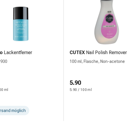
o
Lackentferner
CUTEX
Nail Polish Remover
1930
100 ml, Flasche, Non-acetone
5.90
00 ml
5.90 / 100 ml
rsand möglich