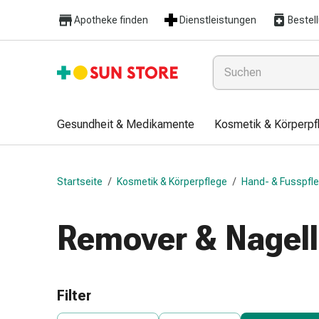
Gesundheit
Apotheke finden
Dienstleistungen
Bestel
&
Medikamente
Erkältung
&
Grippe
Hals
Gesundheit & Medikamente
Kosmetik & Körperpf
&
Hustenbonbons
Halsschmerzen
Startseite
/
Kosmetik & Körperpflege
/
Hand- & Fusspfl
Grippe-
&
Erkältung
Remover & Nagell
Husten
Inhalationsgerät
&
Ausstattung
Filter
Nasenspülung