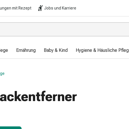
lungen mit Rezept
Jobs und Karriere
lege
Ernährung
Baby & Kind
Hygiene & Häusliche Pfle
ege
ackentferner