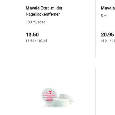
&
Mavala
Extra-milder
Mavala
Schlauchverbände
Nagellackentferner
5 ml
Verbandsmaterialien
100 ml, rosa
Sonnenbrand
&
13.50
20.95
Verbrennungen
13.50 / 100 ml
419.– / 1
Verbands-
Sets
Wundauflagen
Wundsalben
&
-
desinfektion
Sprühpflaster
Wundverschlussstreifen
&
-
kleber