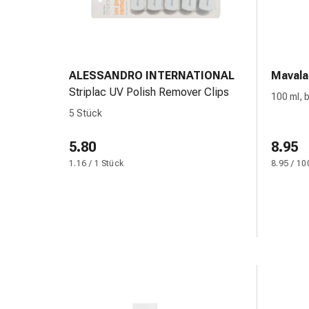
Darm
Durchfall
Hämorrhoiden
Magenbrennen
ALESSANDRO INTERNATIONAL
Mavala
Erbrechen
Striplac UV Polish Remover Clips
&
100 ml, 
Übelkeit
5 Stück
Bauchschmerzen,
5.80
Blähungen
8.95
&
1.16 / 1 Stück
8.95 / 10
Verdauung
Verstopfung
Hauterkrankungen
Ekzeme,
Hautpilz
&
Juckreiz
Warzen