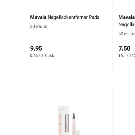
Zugsalbe
Tupfer
Sehen
Mavala
Nagellackentferner Pads
Mavala
&
Nagella
30 Stück
Hören
50 ml, r
Ohrenpflege
&
9.95
7.50
Zubehör
0.33 / 1 Stück
15.– / 10
Ohrenschmerzen
Augentropfen
Augenentzündung
Augenverbände
Augenhygiene
Herz,
Kreislauf
&
Blutgefässe
Herztherapie
Kompressionsstrümpfe