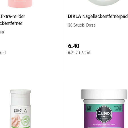
Extra-milder
DIKLA
Nagellackentfernerpad
ckentferner
30 Stück, Dose
osa
6.40
0 ml
0.21 / 1 Stück