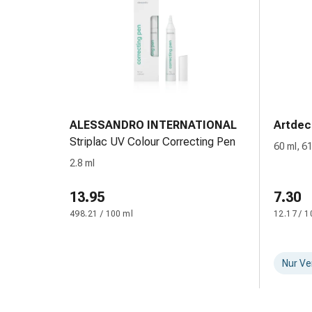
&
Hühneraugen
Nagel
&
Fusspilz
Narben,Tinkturen
&
Gels
ALESSANDRO INTERNATIONAL
Artdec
Trockene
Striplac UV Colour Correcting Pen
60 ml, 6
&
2.8 ml
Spröde
Haut
13.95
7.30
Schwitzen
498.21 / 100 ml
12.17 / 1
&
Hyperhidrose
Unreine
Nur Ve
Haut
&
Pickel