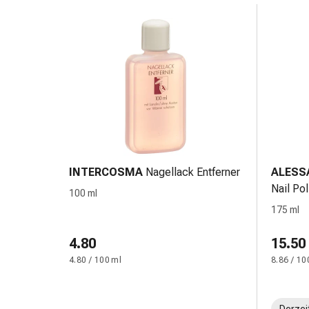
Fieberbläschen
Hautausschlag
Akne
Naturmittel
Bachblütentherapie
Gemmotherapie
Homöopathie
Pflanzenheilkunde
&
Kräutermedizin
INTERCOSMA
Nagellack Entferner
ALESS
Schüssler
Nail Po
Salz
100 ml
Spagyrik
175 ml
Anthroposophika
Blase,
4.80
15.50
Niere
4.80 / 100 ml
8.86 / 10
&
Prostata
Harnwegsbeschwerden