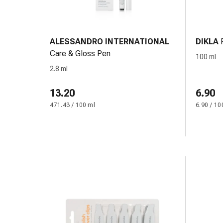
Kreislauf
Raucherentwöhnung
Venen
Blutgerinnung
ALESSANDRO INTERNATIONAL
DIKLA
Herznerven-
Care & Gloss Pen
100 ml
Störung
2.8 ml
Gedächtnis-
&
13.20
6.90
Konzentrationsstörung
471.43 / 100 ml
6.90 / 10
Allergie
Antiallergika
Für
die
Haut
Für
die
Nase
Magen
&