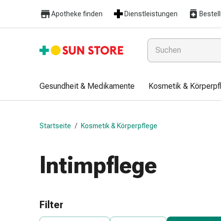
Gesundheit
Apotheke finden
Dienstleistungen
Bestel
&
Medikamente
Erkältung
&
Grippe
Hals
Gesundheit & Medikamente
Kosmetik & Körperpf
&
Hustenbonbons
Halsschmerzen
Startseite
/
Kosmetik & Körperpflege
Grippe-
&
Erkältung
Intimpflege
Husten
Inhalationsgerät
&
Ausstattung
Filter
Nasenspülung