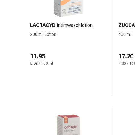
Kreislauf
Raucherentwöhnung
Venen
Herznerven-
LACTACYD
Intimwaschlotion
ZUCCA
Störung
200 ml, Lotion
400 ml
Gedächtnis-
&
Konzentrationsstörung
11.95
17.20
Allergie
5.98 / 100 ml
4.30 / 10
Antiallergika
Für
die
Haut
Für
die
Nase
Magen
&
Darm