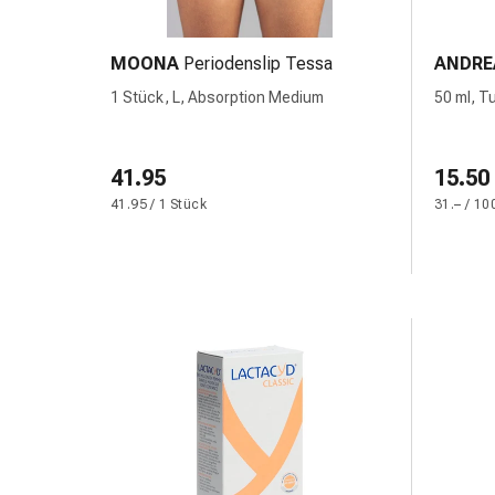
Zugsalbe
Tupfer
Sehen
MOONA
Periodenslip Tessa
ANDRE
&
1 Stück, L, Absorption Medium
50 ml, T
Hören
Ohrenpflege
&
41.95
15.50
Zubehör
41.95 / 1 Stück
31.– / 10
Ohrenschmerzen
Augentropfen
Augenentzündung
Augenverbände
Augenhygiene
Herz,
Kreislauf
&
Blutgefässe
Herztherapie
Kompressionsstrümpfe