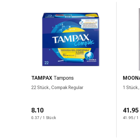
Hautausschlag
Akne
Naturmittel
Bachblütentherapie
Gemmotherapie
Homöopathie
Pflanzenheilkunde
&
Kräutermedizin
Schüssler
TAMPAX
Tampons
MOON
Salz
Spagyrik
22 Stück, Compak Regular
1 Stück,
Anthroposophika
Blase,
Niere
8.10
41.95
&
0.37 / 1 Stück
41.95 / 1
Prostata
Harnwegsbeschwerden
Prostata