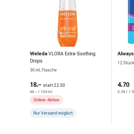
Hühneraugen
Nagel
&
Fusspilz
Narben,Tinkturen
&
Gels
Trockene
Weleda
VLORA Extra-Soothing
Always
&
Drops
12 Stück
Spröde
30 ml, Flasche
Haut
Schwitzen
18.–
4.70
statt 22.50
&
60.– / 100 ml
0.39 / 1 
Hyperhidrose
Online-Aktion
Unreine
Haut
Nur Versand möglich
&
Pickel
Fieberbläschen