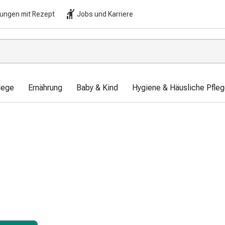
lungen mit Rezept
Jobs und Karriere
lege
Ernährung
Baby & Kind
Hygiene & Häusliche Pfle