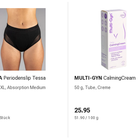
A
Periodenslip Tessa
MULTI-GYN
CalmingCream
 XL, Absorption Medium
50 g, Tube, Creme
25.95
 Stück
51.90 / 100 g