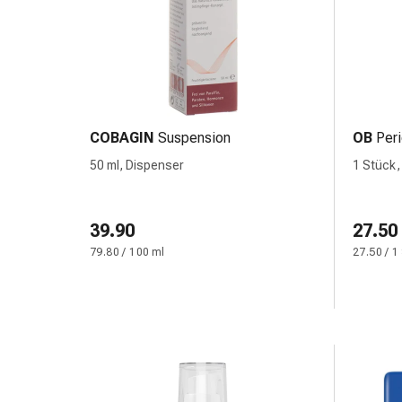
Durchfall
Hämorrhoiden
Magenbrennen
Erbrechen
&
Übelkeit
COBAGIN
Suspension
OB
Per
Bauchschmerzen,
50 ml, Dispenser
1 Stück,
Blähungen
&
Verdauung
39.90
27.50
Verstopfung
Hauterkrankungen
79.80 / 100 ml
27.50 / 1
Ekzeme,
Hautpilz
&
Juckreiz
Warzen
&