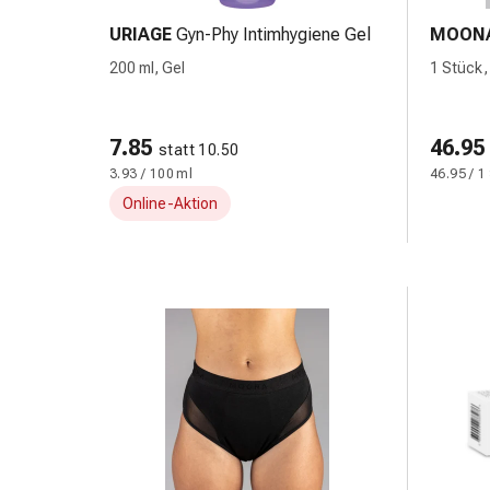
&
URIAGE
Gyn-Phy Intimhygiene Gel
MOON
Schlauchverbände
200 ml, Gel
1 Stück,
Verbandsmaterialien
Sonnenbrand
&
7.85
46.95
Verbrennungen
statt 10.50
3.93 / 100 ml
46.95 / 1
Verbands-
Sets
Online-Aktion
Wundauflagen
Wundsalben
&
-
desinfektion
Sprühpflaster
Wundverschlussstreifen
&
-
kleber