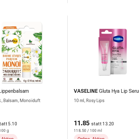
Lippenbalsam
VASELINE
Gluta Hya Lip Ser
ck, Balsam, Monoïduft
10 ml, Rosy Lips
11.85
tatt 5.10
statt 13.20
100 g
118.50 / 100 ml