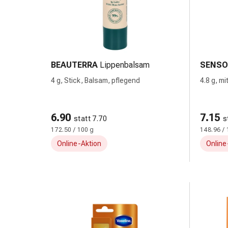
Kreislauf
Raucherentwöhnung
Venen
Herznerven-
Störung
BEAUTERRA
Lippenbalsam
SENSO
Gedächtnis-
&
4 g, Stick, Balsam, pflegend
4.8 g, m
Konzentrationsstörung
Allergie
Antiallergika
6.90
7.15
statt 7.70
s
Für
172.50 / 100 g
148.96 / 
die
Online-Aktion
Online
Haut
Für
die
Nase
Magen
&
Darm