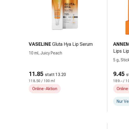
Durchfall
Hämorrhoiden
Magenbrennen
Erbrechen
&
Übelkeit
VASELINE
Gluta Hya Lip Serum
ANNEM
Bauchschmerzen,
Lips Li
10 ml, Juicy Peach
Blähungen
5 g, Stic
&
Verdauung
11.85
9.45
Verstopfung
statt 13.20
s
Hauterkrankungen
118.50 / 100 ml
189.– / 1
Ekzeme,
Online-Aktion
Online
Hautpilz
Nur Ve
&
Juckreiz
Warzen
&