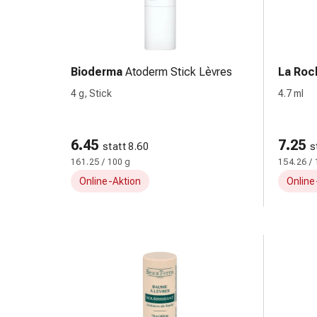
Zugsalbe
Tupfer
Sehen
&
Hören
Bioderma
Atoderm Stick Lèvres
La Roc
Ohrenpflege
4 g, Stick
4.7 ml
&
Zubehör
Ohrenschmerzen
6.45
7.25
statt 8.60
s
Augentropfen
161.25 / 100 g
154.26 / 
Augenentzündung
Online-Aktion
Online
Augenverbände
Augenhygiene
Herz,
Kreislauf
&
Blutgefässe
Herztherapie
Kompressionsstrümpfe