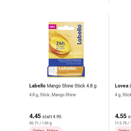
Hautausschlag
Akne
Naturmittel
Bachblütentherapie
Gemmotherapie
Homöopathie
Pflanzenheilkunde
&
Kräutermedizin
Schüssler
Salz
Spagyrik
Labello
Mango Shine Stick 4.8 g
Lovea
Anthroposophika
Blase,
4.8 g, Stick, Mango Shine
4 g, Sti
Niere
&
Prostata
4.45
4.55
statt 4.95
s
Harnwegsbeschwerden
92.71 / 100 g
113.75 / 
Prostata