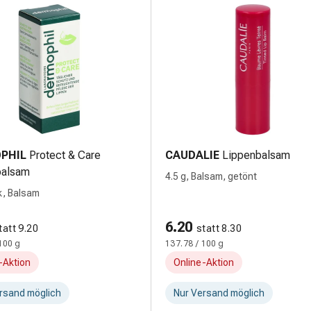
PHIL
Protect & Care
CAUDALIE
Lippenbalsam
balsam
4.5 g, Balsam, getönt
ck, Balsam
6.20
tatt 9.20
statt 8.30
100 g
137.78 / 100 g
-Aktion
Online-Aktion
rsand möglich
Nur Versand möglich