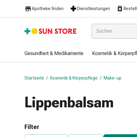
Gesundheit
Apotheke finden
Dienstleistungen
Bestel
&
Medikamente
Erkältung
&
Grippe
Hals
Gesundheit & Medikamente
Kosmetik & Körperpf
&
Hustenbonbons
Halsschmerzen
Startseite
/
Kosmetik & Körperpflege
/
Make-up
Grippe-
&
Erkältung
Lippenbalsam
Husten
Inhalationsgerät
&
Ausstattung
Filter
Nasenspülung