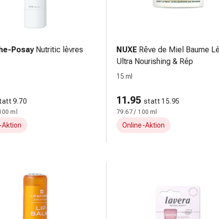
he-Posay
Nutritic lèvres
NUXE
Rêve de Miel Baume Lè
Ultra Nourishing & Rép
15 ml
11.95
tatt 9.70
statt 15.95
100 ml
79.67 / 100 ml
-Aktion
Online-Aktion