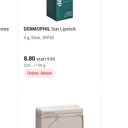
vres
DERMOPHIL
Sun Lipstick
4 g, Stick, SPF50
8.80
statt 9.80
220.– / 100 g
Online-Aktion