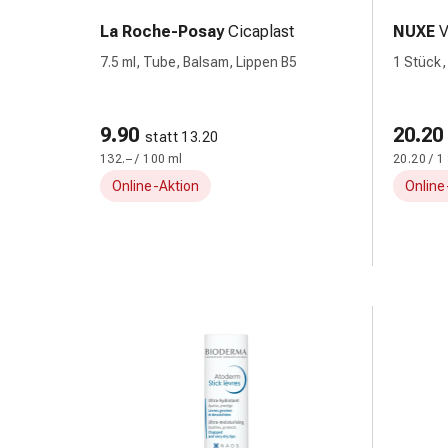
&
La Roche-Posay
Cicaplast
NUXE
V
Schlauchverbände
7.5 ml, Tube, Balsam, Lippen B5
1 Stück,
Verbandsmaterialien
und Cha
Sonnenbrand
&
9.90
20.20
Verbrennungen
statt 13.20
132.– / 100 ml
20.20 / 1
Verbands-
Sets
Online-Aktion
Online
Wundauflagen
Wundsalben
&
-
desinfektion
Sprühpflaster
Wundverschlussstreifen
&
-
kleber