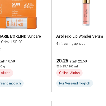
ARIE BÖRLIND
Suncare
Artdeco
Lip Wonder Serum
p Stick LSF 20
4 ml, caring apricot
k
20.25
tatt 10.50
statt 22.50
00 g
506.25 / 100 ml
-Aktion
Online-Aktion
rsand möglich
Nur Versand möglich