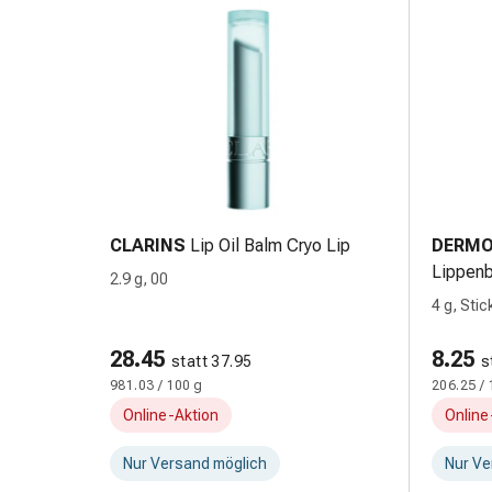
Hühneraugen
Nagel
&
Fusspilz
Narben,Tinkturen
&
Gels
Trockene
&
Spröde
CLARINS
Lip Oil Balm Cryo Lip
DERMO
Haut
Lippen
2.9 g, 00
Schwitzen
4 g, Sti
&
Hyperhidrose
28.45
8.25
statt 37.95
s
Unreine
981.03 / 100 g
206.25 / 
Haut
Online-Aktion
Online
&
Pickel
Nur Versand möglich
Nur Ve
Fieberbläschen