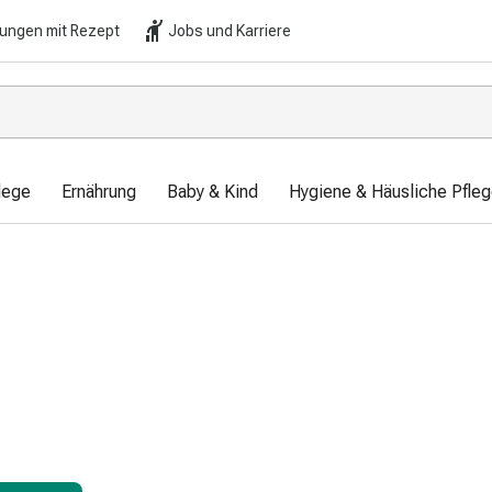
lungen mit Rezept
Jobs und Karriere
lege
Ernährung
Baby & Kind
Hygiene & Häusliche Pfle