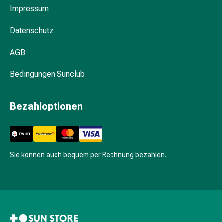
den
Impressum
Intimbereich
Waschgels
Datenschutz
&
Pflegelotionen
AGB
Menstruationscup
Tampons
Bedingungen Sunclub
Körperpflege
Körpermilch
Bezahloptionen
Körpercremen
Hautschutzcremen
Hals
&
Sie können auch bequem per Rechnung bezahlen.
Dekolletépflege
Körperpeeling
Körperöl
Anti-
Cellulite
Cremes