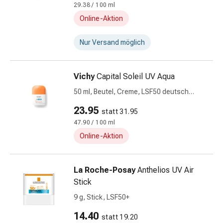
29.38 / 100 ml
Prostata
Online-Aktion
Nieren-
und
Nur Versand möglich
Blasenbeschwerden
Schmerzen
Kopfschmerzen
Vichy
Capital Soleil UV Aqua
&
50 ml, Beutel, Creme, LSF50 deutsch
Migräne
italienisch
Schmerzmittel
23.95
statt 31.95
Muskel-
47.90 / 100 ml
&
Online-Aktion
Gelenkschmerzen
Kälte
&
La Roche-Posay
Anthelios UV Air
Alternativtherapie
Stick
Schmerztherapie
9 g, Stick, LSF50+
Wärme
&
14.40
statt 19.20