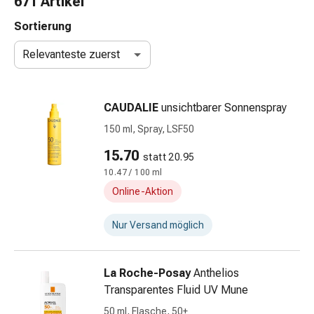
671 Artikel
Taschentücher
Schnupfen
Sortierung
Hautirritation
Relevanteste zuerst
&
-
verletzung
CAUDALIE
unsichtbarer Sonnenspray
Elastische
Binden
150 ml, Spray, LSF50
Kompressen
15.70
statt 20.95
Fingerverbände
10.47 / 100 ml
Fixierpflaster
Gazebinden
Online-Aktion
Kompressionsbinden
Pflaster
Nur Versand möglich
Pflasterbinden,
Tapes
La Roche-Posay
Anthelios
&
Transparentes Fluid UV Mune
Zubehör
Netz-
50 ml, Flasche, 50+