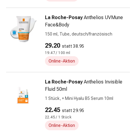
Insektenschutz
Zecken
La Roche-Posay
Anthelios UVMune
&
Face&Body
Mückenschutz
Wurmmittel
150 ml, Tube, deutsch/französisch
&
29.20
statt 38.95
Präparate
19.47 / 100 ml
Zeckenpinzetten
Rezeptpflichtige
Online-Aktion
Medikamente
Rezeptpflichtige
La Roche-Posay
Anthelios Invisible
Medikamente
Fluid 50ml
Intimbeschwerden
Menstruation
1 Stück, + Mini Hyalu B5 Serum 10ml
Wechseljahre
22.45
statt 29.95
Scheideninfektionen
22.45 / 1 Stück
Vaginalgesundheit
Online-Aktion
Vitamine
&