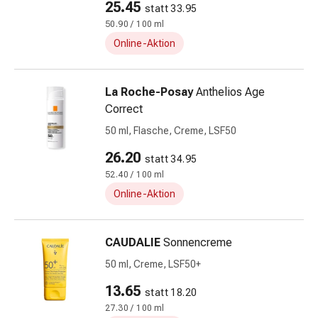
25.45
statt 33.95
Darm
50.90 / 100 ml
Durchfall
Online-Aktion
Hämorrhoiden
Magenbrennen
Erbrechen
La Roche-Posay
Anthelios Age
&
Correct
Übelkeit
50 ml, Flasche, Creme, LSF50
Bauchschmerzen,
Blähungen
26.20
statt 34.95
&
52.40 / 100 ml
Verdauung
Online-Aktion
Verstopfung
Hauterkrankungen
Ekzeme,
CAUDALIE
Sonnencreme
Hautpilz
50 ml, Creme, LSF50+
&
Juckreiz
13.65
statt 18.20
Warzen
27.30 / 100 ml