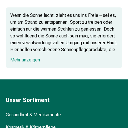
Kosmetiktücher
Nachtcremes
Wenn die Sonne lacht, zieht es uns ins Freie – sei es,
Gesichtsseren
um am Strand zu entspannen, Sport zu treiben oder
&
einfach nur die warmen Strahlen zu geniessen. Doch
Kuren
so wohltuend die Sonne auch sein mag, sie erfordert
Gesichtscremes
einen verantwortungsvollen Umgang mit unserer Haut.
Gesichtstoner
Hier helfen verschiedene Sonnenpflegeprodukte, die
Gesichtsöl
Haut optimal zu schützen und zu pflegen.
Pflegezubehör
Mehr anzeigen
&
Aparate
Haarpflege
&
-
styling
Unser Sortiment
Haarkuren
&
Gesundheit & Medikamente
Conditioner
Haarfarben
Kosmetik & Körperpflege