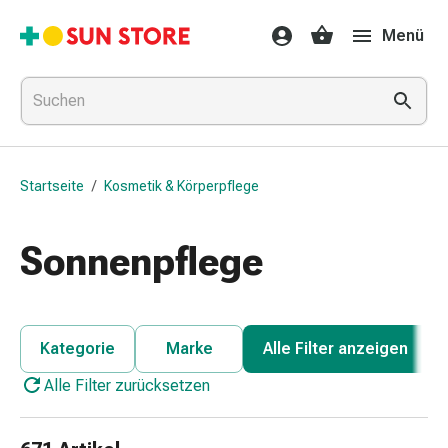
Gesundheit
Menü
&
Medikamente
Erkältung
&
Grippe
Hals
Startseite
/
Kosmetik & Körperpflege
&
Hustenbonbons
Halsschmerzen
Sonnenpflege
Grippe-
&
Erkältung
Husten
Kategorie
Marke
Alle Filter anzeigen
Inhalationsgerät
Alle Filter zurücksetzen
&
Ausstattung
Nasenspülung