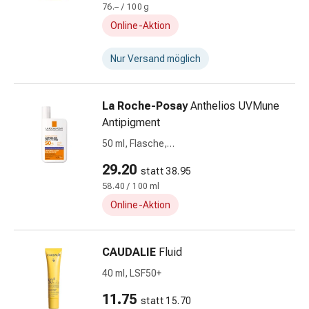
Fieberbläschen
76.– / 100 g
Hautausschlag
Online-Aktion
Akne
Naturmittel
Nur Versand möglich
Bachblütentherapie
Gemmotherapie
La Roche-Posay
Anthelios UVMune
Homöopathie
Antipigment
Pflanzenheilkunde
&
50 ml, Flasche,
Kräutermedizin
deutsch/italienisch/französisch
29.20
statt 38.95
Schüssler
58.40 / 100 ml
Salz
Spagyrik
Online-Aktion
Anthroposophika
Blase,
CAUDALIE
Fluid
Niere
&
40 ml, LSF50+
Prostata
11.75
statt 15.70
Harnwegsbeschwerden