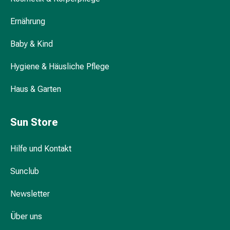
Kämme
Ernährung
&
Haarbürsten
Baby & Kind
Haarstyling
Haarseren
Hygiene & Häusliche Pflege
&
Öle
Haus & Garten
Haarwasser
Shampoos
Trockenshampoos
Sun Store
Schuppen
Haargeräte
Hilfe und Kontakt
Intimpflege
Binden
Sunclub
Periodenslips
Newsletter
Intimpflegezubehör
Pflegetücher
Über uns
für