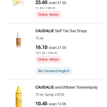
Zugsalbe
23.60
statt 31.50
Tupfer
11.80 / 100 ml
Sehen
Online-Aktion
&
Hören
Ohrenpflege
CAUDALIE
Self Tan Sun Drops
&
15 ml
Zubehör
Ohrenschmerzen
16.10
statt 21.50
Augentropfen
107.33 / 100 ml
Augenentzündung
Online-Aktion
Augenverbände
Augenhygiene
Nur Versand möglich
Herz,
Kreislauf
&
CAUDALIE
unsichtbarer Sonnenspray
Blutgefässe
75 ml, Spray, LSF50
Herztherapie
10.45
Kompressionsstrümpfe
statt 13.95