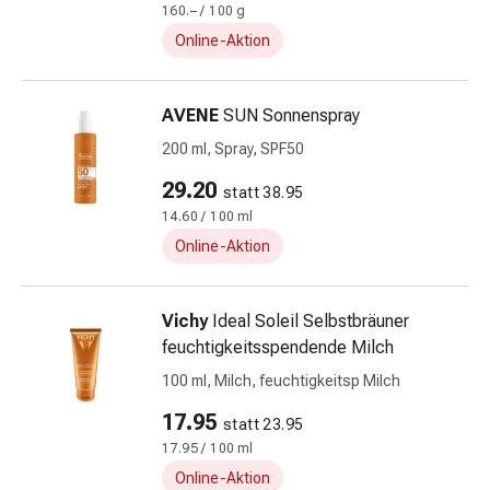
Alternativtherapie
160.– / 100 g
Stress,
Online-Aktion
Schlaf
&
Beruhigung
AVENE
SUN Sonnenspray
Beruhigungsmittel
200 ml, Spray, SPF50
Stimmungsschwankungen
Schlafstörungen
29.20
statt 38.95
Schnarchen
14.60 / 100 ml
Atemwege
Online-Aktion
Nasenmittel
Atemwegsbeschwerden
Infektionen
Vichy
Ideal Soleil Selbstbräuner
Windpocken
feuchtigkeitsspendende Milch
Stoffwechsel
100 ml, Milch, feuchtigkeitsp Milch
Osteoporose
17.95
Immunsuppressivum
statt 23.95
Parasiten
17.95 / 100 ml
&
Online-Aktion