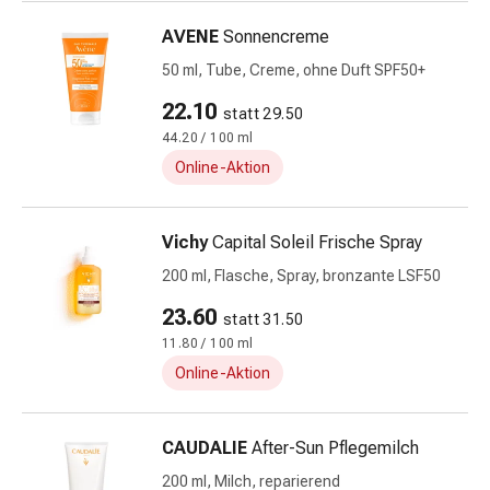
Mineralstoffe
AVENE
Sonnencreme
Vitamine
50 ml, Tube, Creme, ohne Duft SPF50+
Mineralstoffe
Kombinationspräparate
22.10
statt 29.50
Zahn-
44.20 / 100 ml
&
Online-Aktion
Mundgesundheit
Kariesprophylaxen
Trockener
Vichy
Capital Soleil Frische Spray
Mund
200 ml, Flasche, Spray, bronzante LSF50
Munddesinfektionsmittel
Aphten
23.60
statt 31.50
und
11.80 / 100 ml
Mundbeschwerden
Online-Aktion
Haar-
Medikamente
Kopfhautpflege
CAUDALIE
After-Sun Pflegemilch
Haarausfall
200 ml, Milch, reparierend