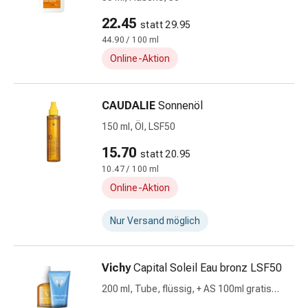
&
22.45
statt 29.95
Schlauchverbände
44.90 / 100 ml
Verbandsmaterialien
Online-Aktion
Sonnenbrand
&
Verbrennungen
CAUDALIE
Sonnenöl
Verbands-
150 ml, Öl, LSF50
Sets
Wundauflagen
15.70
statt 20.95
Wundsalben
10.47 / 100 ml
&
Online-Aktion
-
desinfektion
Nur Versand möglich
Sprühpflaster
Wundverschlussstreifen
&
Vichy
Capital Soleil Eau bronz LSF50
-
200 ml, Tube, flüssig, + AS 100ml gratis
kleber
2023