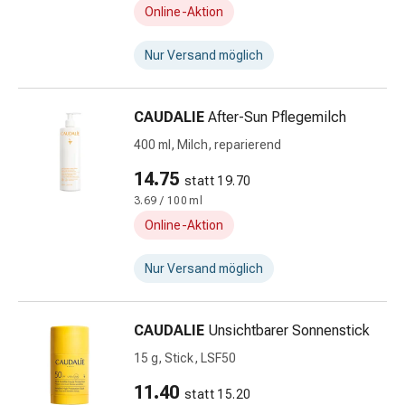
&
Online-Aktion
Hühneraugen
Nagel
Nur Versand möglich
&
Fusspilz
Narben,Tinkturen
CAUDALIE
After-Sun Pflegemilch
&
400 ml, Milch, reparierend
Gels
Trockene
14.75
statt 19.70
&
3.69 / 100 ml
Spröde
Online-Aktion
Haut
Schwitzen
Nur Versand möglich
&
Hyperhidrose
Unreine
CAUDALIE
Unsichtbarer Sonnenstick
Haut
15 g, Stick, LSF50
&
11.40
Pickel
statt 15.20