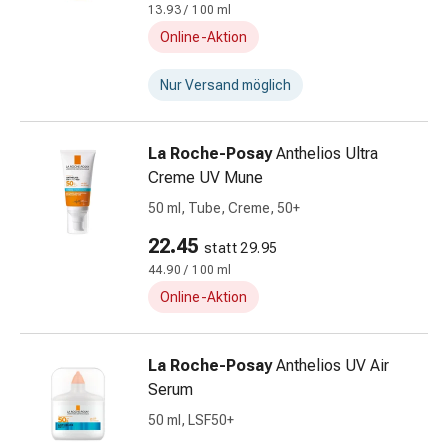
Kreislauf
13.93 / 100 ml
Raucherentwöhnung
Online-Aktion
Venen
Blutgerinnung
Nur Versand möglich
Herznerven-
Störung
La Roche-Posay
Anthelios Ultra
Gedächtnis-
Creme UV Mune
&
Konzentrationsstörung
50 ml, Tube, Creme, 50+
Allergie
22.45
statt 29.95
Antiallergika
44.90 / 100 ml
Für
die
Online-Aktion
Haut
Für
La Roche-Posay
Anthelios UV Air
die
Serum
Nase
Magen
50 ml, LSF50+
&