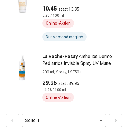
Kopfläuse
&
10.45
statt 13.95
Nissen
5.23 / 100 ml
Kosmetik
Online-Aktion
&
Körperpflege
Nur Versand möglich
Gesichtskosmetik
Augenpflege
&
La Roche-Posay
Anthelios Dermo
Cremes
Pediatrics Invisble Spray UV Mune
Gesichtsmasken
200 ml, Spray, LSF50+
Gesichtspeelings
29.95
Gesichtsreinigung
statt 39.95
Beauty-
14.98 / 100 ml
Tools
Online-Aktion
&
Zubehör
Reinigungs
Seite 1
&