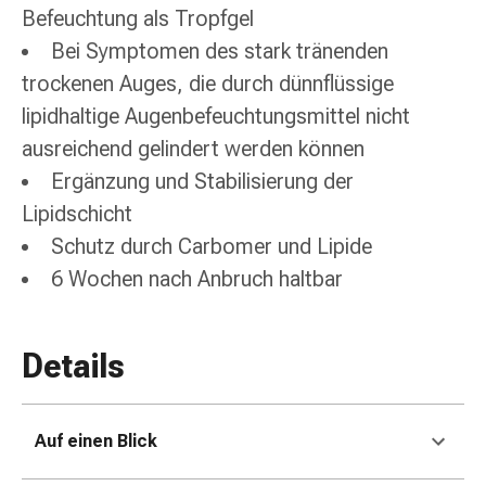
Zugsalbe
Befeuchtung als Tropfgel
Tupfer
Bei Symptomen des stark tränenden
Sehen
trockenen Auges, die durch dünnflüssige
&
Hören
lipidhaltige Augenbefeuchtungsmittel nicht
Ohrenpflege
ausreichend gelindert werden können
&
Ergänzung und Stabilisierung der
Zubehör
Lipidschicht
Ohrenschmerzen
Augentropfen
Schutz durch Carbomer und Lipide
Augenentzündung
6 Wochen nach Anbruch haltbar
Augenverbände
Augenhygiene
Herz,
Details
Kreislauf
&
Blutgefässe
Auf einen Blick
Herztherapie
Kompressionsstrümpfe