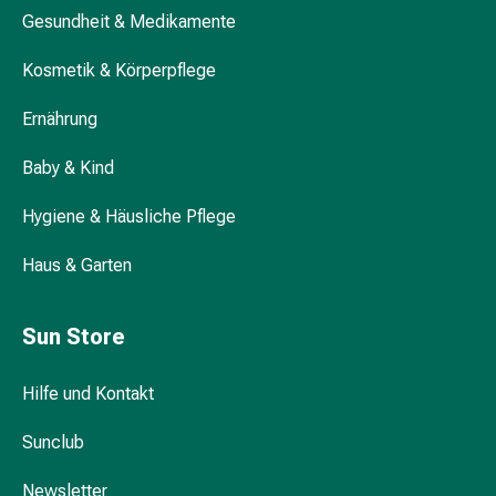
Hühneraugen
Gesundheit & Medikamente
Nagel
&
Kosmetik & Körperpflege
Fusspilz
Narben,Tinkturen
Ernährung
&
Gels
Baby & Kind
Trockene
&
Hygiene & Häusliche Pflege
Spröde
Haus & Garten
Haut
Schwitzen
&
Sun Store
Hyperhidrose
Unreine
Hilfe und Kontakt
Haut
&
Sunclub
Pickel
Fieberbläschen
Newsletter