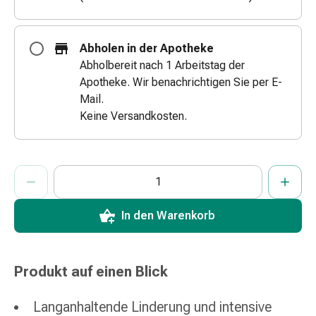
&
Schlauchverbände
Verbandsmaterialien
Abholen in der Apotheke
Sonnenbrand
Abholbereit nach 1 Arbeitstag der
&
Apotheke. Wir benachrichtigen Sie per E-
Verbrennungen
Mail.
Verbands-
Keine Versandkosten.
Sets
Wundauflagen
Wundsalben
ProductDetailPage.Aria.AddToCartQuantityControlInst
Anzahl Exemplare dieses Artikels zum Hinzufügen in den War
Sie haben die maximale Bestellmenge für diesen Artikel erreic
Wir haben momentan kein weiteres Exemplar dieses Artikels a
&
-
In den Warenkorb
desinfektion
Sprühpflaster
Wundverschlussstreifen
&
Produkt auf einen Blick
-
kleber
Langanhaltende Linderung und intensive