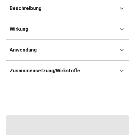
Kreislauf
Beschreibung
Raucherentwöhnung
Venen
Herznerven-
Wirkung
Störung
Gedächtnis-
&
Anwendung
Konzentrationsstörung
Allergie
Antiallergika
Zusammensetzung/Wirkstoffe
Für
die
Haut
Für
die
Nase
Magen
&
Darm