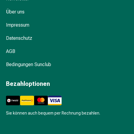
Hautausschlag
Akne
Über uns
Naturmittel
Bachblütentherapie
Impressum
Gemmotherapie
Datenschutz
Homöopathie
Pflanzenheilkunde
AGB
&
Kräutermedizin
Bedingungen Sunclub
Schüssler
Salz
Spagyrik
Bezahloptionen
Anthroposophika
Blase,
Niere
&
Sie können auch bequem per Rechnung bezahlen.
Prostata
Harnwegsbeschwerden
Prostata