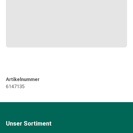
Durchfall
Hämorrhoiden
Magenbrennen
Erbrechen
&
Übelkeit
Bauchschmerzen,
Blähungen
&
Verdauung
Verstopfung
Artikelnummer
Hauterkrankungen
6147135
Ekzeme,
Hautpilz
&
Juckreiz
Warzen
Unser Sortiment
&