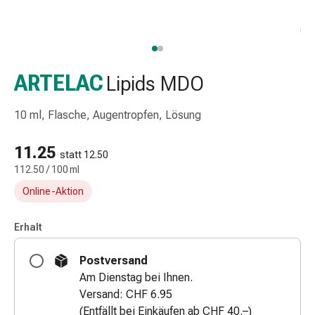
Taschentücher
Schnupfen
Hautirritation
&
-
ARTELAC
Lipids MDO
verletzung
Elastische
10 ml, Flasche, Augentropfen, Lösung
Binden
Kompressen
11.25
statt 12.50
Fingerverbände
112.50 / 100 ml
Fixierpflaster
Online-Aktion
Gazebinden
Kompressionsbinden
Pflaster
Erhalt
Pflasterbinden,
Postversand
Tapes
Am Dienstag bei Ihnen.
&
Versand: CHF 6.95
Zubehör
(Entfällt bei Einkäufen ab CHF 40.–)
Netz-