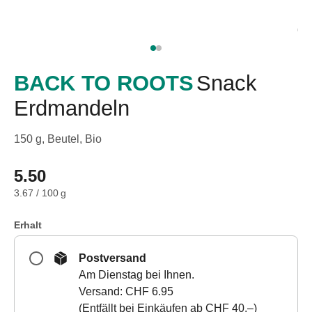
Taschentücher
Schnupfen
Hautirritation
&
-
BACK TO ROOTS
Snack
verletzung
Erdmandeln
Elastische
Binden
150 g, Beutel, Bio
Kompressen
Fingerverbände
5.50
Fixierpflaster
Gazebinden
3.67 / 100 g
Kompressionsbinden
Pflaster
Erhalt
Pflasterbinden,
Postversand
Tapes
Am Dienstag bei Ihnen.
&
Versand: CHF 6.95
Zubehör
(Entfällt bei Einkäufen ab CHF 40.–)
Netz-