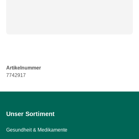
Kreislauf
Raucherentwöhnung
Venen
Blutgerinnung
Herznerven-
Störung
Gedächtnis-
&
Konzentrationsstörung
Artikelnummer
Allergie
7742917
Antiallergika
Für
die
Haut
Für
Unser Sortiment
die
Nase
Gesundheit & Medikamente
Magen
&