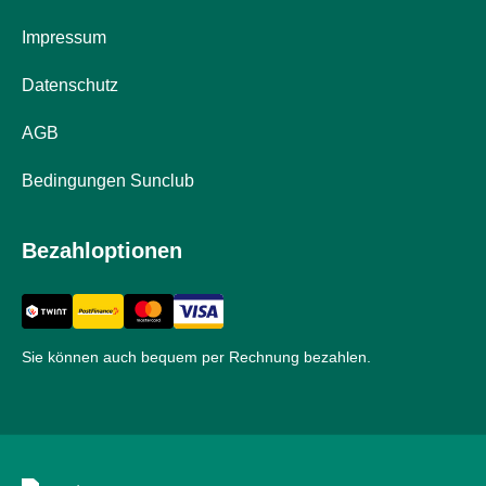
&
Hühneraugen
Impressum
Nagel
&
Datenschutz
Fusspilz
AGB
Narben,Tinkturen
&
Bedingungen Sunclub
Gels
Trockene
&
Bezahloptionen
Spröde
Haut
Schwitzen
&
Sie können auch bequem per Rechnung bezahlen.
Hyperhidrose
Unreine
Haut
&
Pickel