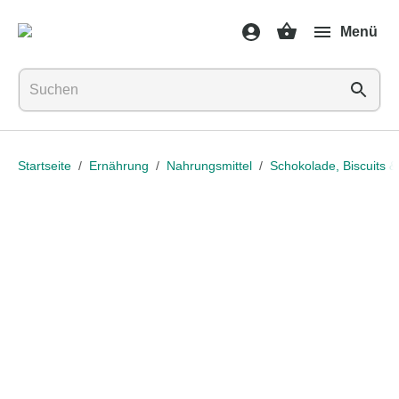
Gesundheit
Menü
&
Medikamente
Erkältung
&
Grippe
Hals
Startseite
/
Ernährung
/
Nahrungsmittel
/
Schokolade, Biscuits 
&
Hustenbonbons
Halsschmerzen
Grippe-
&
Erkältung
Husten
Inhalationsgerät
&
Ausstattung
Nasenspülung