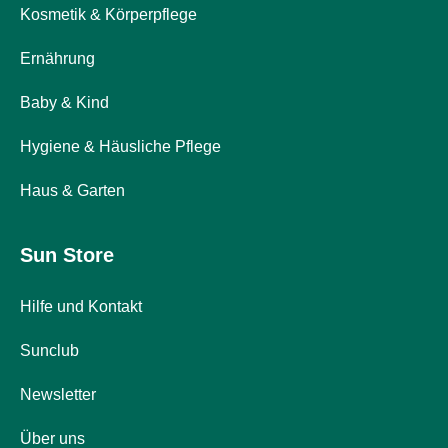
Kosmetik & Körperpflege
Darm
Durchfall
Ernährung
Hämorrhoiden
Magenbrennen
Baby & Kind
Erbrechen
&
Hygiene & Häusliche Pflege
Übelkeit
Bauchschmerzen,
Haus & Garten
Blähungen
&
Sun Store
Verdauung
Verstopfung
Hilfe und Kontakt
Hauterkrankungen
Ekzeme,
Sunclub
Hautpilz
&
Newsletter
Juckreiz
Warzen
Über uns