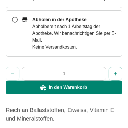
&
Schlauchverbände
Verbandsmaterialien
Abholen in der Apotheke
Sonnenbrand
Abholbereit nach 1 Arbeitstag der
&
Apotheke. Wir benachrichtigen Sie per E-
Verbrennungen
Mail.
Verbands-
Keine Versandkosten.
Sets
Wundauflagen
Wundsalben
ProductDetailPage.Aria.AddToCartQuantityControlInst
Anzahl Exemplare dieses Artikels zum Hinzufügen in den W
Sie haben die maximale Bestellmenge für diesen Artikel errei
Wir haben momentan kein weiteres Exemplar dieses Artikels 
&
-
In den Warenkorb
desinfektion
Sprühpflaster
Wundverschlussstreifen
&
Reich an Ballaststoffen, Eiweiss, Vitamin E
-
und Mineralstoffen.
kleber