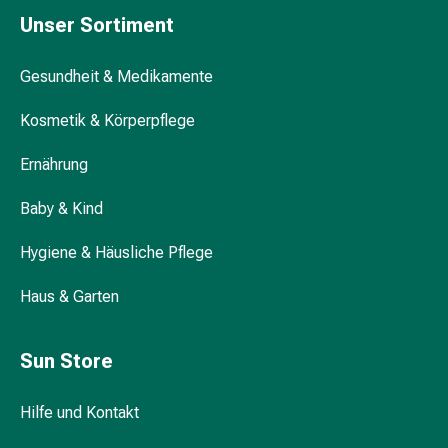
Durchfall
Unser Sortiment
Hämorrhoiden
Magenbrennen
Gesundheit & Medikamente
Erbrechen
&
Kosmetik & Körperpflege
Übelkeit
Bauchschmerzen,
Ernährung
Blähungen
Baby & Kind
&
Verdauung
Hygiene & Häusliche Pflege
Verstopfung
Hauterkrankungen
Haus & Garten
Ekzeme,
Hautpilz
&
Sun Store
Juckreiz
Warzen
Hilfe und Kontakt
&