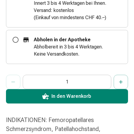
Innert 3 bis 4 Werktagen bei Ihnen.
&
Versand: kostenlos
Schlauchverbände
(Einkauf von mindestens CHF 40.–)
Verbandsmaterialien
Sonnenbrand
&
Abholen in der Apotheke
Verbrennungen
Abholbereit in 3 bis 4 Werktagen.
Verbands-
Keine Versandkosten.
Sets
Wundauflagen
Wundsalben
ProductDetailPage.Aria.AddToCartQuantityControlInst
Anzahl Exemplare dieses Artikels zum Hinzufügen in den War
Sie haben die maximale Bestellmenge für diesen Artikel erreic
Wir haben momentan kein weiteres Exemplar dieses Artikels a
&
-
desinfektion
In den Warenkorb
Sprühpflaster
Wundverschlussstreifen
&
INDIKATIONEN: Femoropatellares
-
kleber
Schmerzsyndrom, Patellahochstand,