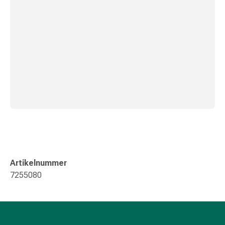
Kreislauf
Raucherentwöhnung
Venen
Herznerven-
Störung
Gedächtnis-
&
Konzentrationsstörung
Allergie
Antiallergika
Für
die
Haut
Für
Artikelnummer
die
7255080
Nase
Magen
&
Darm