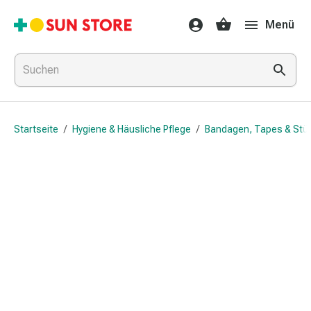
Gesundheit
Menü
&
Medikamente
Erkältung
&
Grippe
Hals
Startseite
/
Hygiene & Häusliche Pflege
/
Bandagen, Tapes & Stü
&
Hustenbonbons
Halsschmerzen
Grippe-
&
Erkältung
Husten
Inhalationsgerät
&
Ausstattung
Nasenspülung