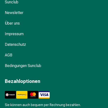
Hühneraugen
Sunclub
Nagel
&
Newsletter
Fusspilz
Über uns
Narben,Tinkturen
&
Impressum
Gels
Trockene
Datenschutz
&
Spröde
AGB
Haut
Schwitzen
Bedingungen Sunclub
&
Hyperhidrose
Bezahloptionen
Unreine
Haut
&
Pickel
Fieberbläschen
Sie können auch bequem per Rechnung bezahlen.