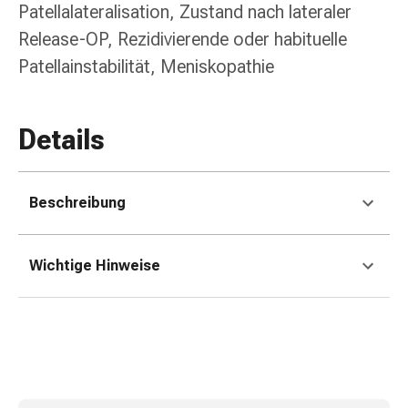
Zugsalbe
Patellalateralisation, Zustand nach lateraler
Tupfer
Release-OP, Rezidivierende oder habituelle
Sehen
Patellainstabilität, Meniskopathie
&
Hören
Ohrenpflege
Details
&
Zubehör
Ohrenschmerzen
Augentropfen
Beschreibung
Augenentzündung
Augenverbände
Augenhygiene
Wichtige Hinweise
Herz,
Kreislauf
&
Blutgefässe
Herztherapie
Kompressionsstrümpfe