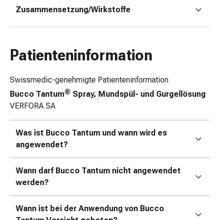
Zugsalbe
Zusammensetzung/Wirkstoffe
Tupfer
Sehen
&
Hören
Patienteninformation
Ohrenpflege
&
Swissmedic-genehmigte Patienteninformation
Zubehör
®
Bucco Tantum
Spray, Mundspül- und Gurgellösung
Ohrenschmerzen
VERFORA SA
Augentropfen
Augenentzündung
Augenverbände
Was ist Bucco Tantum und wann wird es
Augenhygiene
angewendet?
Herz,
Kreislauf
Wann darf Bucco Tantum nicht angewendet
&
werden?
Blutgefässe
Herztherapie
Wann ist bei der Anwendung von Bucco
Kompressionsstrümpfe