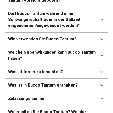
Tantum Vorsicht geboten?
Kreislauf
Raucherentwöhnung
Darf Bucco Tantum während einer
Venen
Schwangerschaft oder in der Stillzeit
Herznerven-
eingenommen/angewendet werden?
Störung
Gedächtnis-
&
Wie verwenden Sie Bucco Tantum?
Konzentrationsstörung
Allergie
Welche Nebenwirkungen kann Bucco Tantum
Antiallergika
haben?
Für
die
Was ist ferner zu beachten?
Haut
Für
Was ist in Bucco Tantum enthalten?
die
Nase
Zulassungsnummer
Magen
&
Darm
Wo erhalten Sie Bucco Tantum? Welche