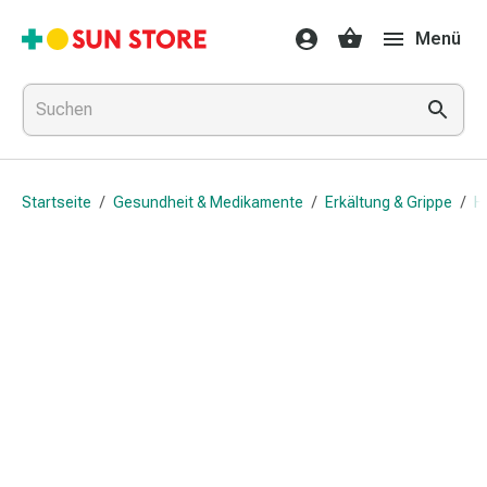
Gesundheit
Menü
&
Medikamente
Erkältung
&
Grippe
Hals
Startseite
/
Gesundheit & Medikamente
/
Erkältung & Grippe
/
H
&
Hustenbonbons
Halsschmerzen
Grippe-
&
Erkältung
Husten
Inhalationsgerät
&
Ausstattung
Nasenspülung