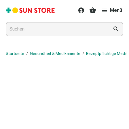
Gesundheit
Menü
&
Medikamente
Erkältung
&
Grippe
Hals
Startseite
/
Gesundheit & Medikamente
/
Rezeptpflichtige Medi
&
Hustenbonbons
Halsschmerzen
Grippe-
&
Erkältung
Husten
Inhalationsgerät
&
Ausstattung
Nasenspülung