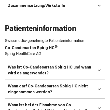
&
Zusammensetzung/Wirkstoffe
Schlauchverbände
Verbandsmaterialien
Sonnenbrand
Patienteninformation
&
Verbrennungen
Verbands-
Swissmedic-genehmigte Patienteninformation
Sets
®
Co-Candesartan Spirig HC
Wundauflagen
Spirig HealthCare AG
Wundsalben
&
Was ist Co-Candesartan Spirig HC und wann
-
wird es angewendet?
desinfektion
Sprühpflaster
Wann darf Co-Candesartan Spirig HC nicht
Wundverschlussstreifen
eingenommen werden?
&
-
kleber
Wann ist bei der Einnahme von Co-