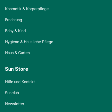
Durchfall
Kosmetik & Körperpflege
Hämorrhoiden
Magenbrennen
Ernährung
Erbrechen
&
Baby & Kind
Übelkeit
Bauchschmerzen,
Hygiene & Häusliche Pflege
Blähungen
&
Haus & Garten
Verdauung
Verstopfung
Sun Store
Hauterkrankungen
Ekzeme,
Hilfe und Kontakt
Hautpilz
&
Sunclub
Juckreiz
Warzen
Newsletter
&