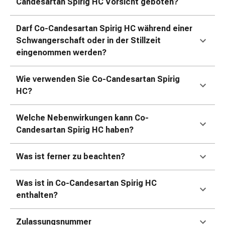
Zugsalbe
Candesartan Spirig HC Vorsicht geboten?
Tupfer
Sehen
Darf Co-Candesartan Spirig HC während einer
&
Schwangerschaft oder in der Stillzeit
Hören
eingenommen werden?
Ohrenpflege
&
Wie verwenden Sie Co-Candesartan Spirig
Zubehör
HC?
Ohrenschmerzen
Augentropfen
Welche Nebenwirkungen kann Co-
Augenentzündung
Candesartan Spirig HC haben?
Augenverbände
Augenhygiene
Was ist ferner zu beachten?
Herz,
Kreislauf
&
Was ist in Co-Candesartan Spirig HC
Blutgefässe
enthalten?
Herztherapie
Kompressionsstrümpfe
Zulassungsnummer