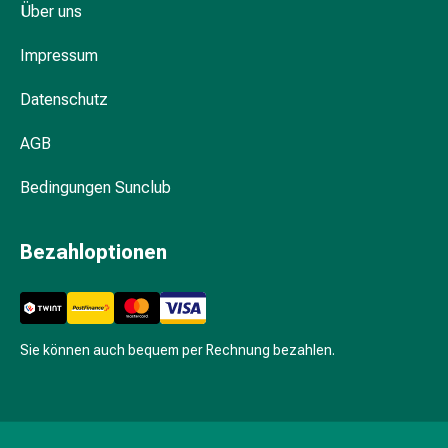
Hühneraugen
Über uns
Nagel
&
Impressum
Fusspilz
Narben,Tinkturen
Datenschutz
&
AGB
Gels
Trockene
Bedingungen Sunclub
&
Spröde
Haut
Bezahloptionen
Schwitzen
&
Hyperhidrose
Unreine
Sie können auch bequem per Rechnung bezahlen.
Haut
&
Pickel
Fieberbläschen