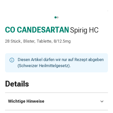
Taschentücher
Schnupfen
Hautirritation
&
-
CO CANDESARTAN
Spirig HC
verletzung
Elastische
28 Stück, Blister, Tablette, 8/12.5mg
Binden
Kompressen
Fingerverbände
Diesen Artikel dürfen wir nur auf Rezept abgeben
Fixierpflaster
(Schweizer Heilmittelgesetz).
Gazebinden
Kompressionsbinden
Pflaster
Details
Pflasterbinden,
Tapes
&
Wichtige Hinweise
Zubehör
Netz-