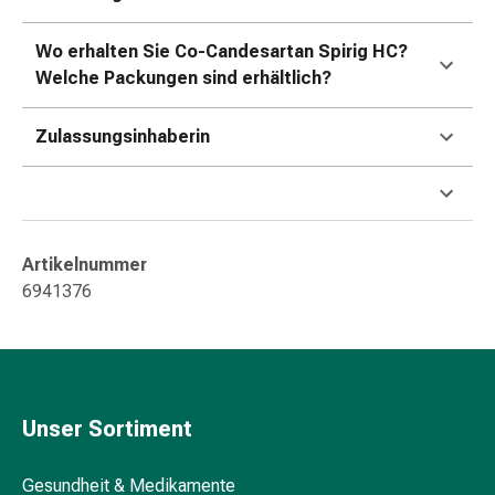
Kreislauf
Raucherentwöhnung
Wo erhalten Sie Co-Candesartan Spirig HC?
Venen
Welche Packungen sind erhältlich?
Herznerven-
Störung
Zulassungsinhaberin
Gedächtnis-
&
Konzentrationsstörung
Allergie
Antiallergika
Artikelnummer
Für
6941376
die
Haut
Für
die
Nase
Unser Sortiment
Magen
&
Gesundheit & Medikamente
Darm