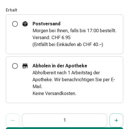
&
Erhalt
Schlauchverbände
Verbandsmaterialien
Postversand
Sonnenbrand
Morgen bei Ihnen, falls bis 17:00 bestellt.
&
Versand: CHF 6.95
Verbrennungen
(Entfällt bei Einkäufen ab CHF 40.–)
Verbands-
Sets
Wundauflagen
Abholen in der Apotheke
Wundsalben
Abholbereit nach 1 Arbeitstag der
&
Apotheke. Wir benachrichtigen Sie per E-
-
Mail.
desinfektion
Keine Versandkosten.
Sprühpflaster
Wundverschlussstreifen
&
ProductDetailPage.Aria.AddToCartQuantityControlInst
Anzahl Exemplare dieses Artikels zum Hinzufügen in den War
Sie haben die maximale Bestellmenge für diesen Artikel erreic
Wir haben momentan kein weiteres Exemplar dieses Artikels a
-
kleber