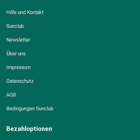
Hühneraugen
Nagel
Hilfe und Kontakt
&
Fusspilz
Sunclub
Narben,Tinkturen
&
Newsletter
Gels
Trockene
Über uns
&
Impressum
Spröde
Haut
Datenschutz
Schwitzen
&
AGB
Hyperhidrose
Unreine
Bedingungen Sunclub
Haut
&
Bezahloptionen
Pickel
Fieberbläschen