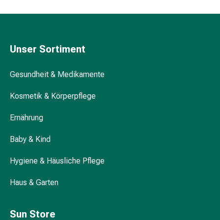
Durchfall
Hämorrhoiden
Magenbrennen
Erbrechen
Unser Sortiment
&
Übelkeit
Gesundheit & Medikamente
Bauchschmerzen,
Blähungen
Kosmetik & Körperpflege
&
Verdauung
Ernährung
Verstopfung
Hauterkrankungen
Baby & Kind
Ekzeme,
Hygiene & Häusliche Pflege
Hautpilz
&
Haus & Garten
Juckreiz
Warzen
&
Sun Store