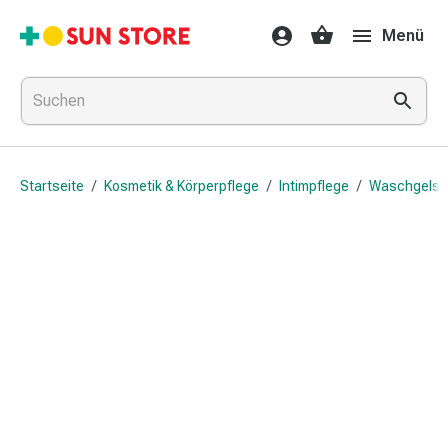
Gesundheit
Menü
&
Medikamente
Erkältung
&
Grippe
Hals
Startseite
/
Kosmetik & Körperpflege
/
Intimpflege
/
Waschgels &
&
Hustenbonbons
Halsschmerzen
Grippe-
&
Erkältung
Husten
Inhalationsgerät
&
Ausstattung
Nasenspülung