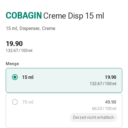
Taschentücher
Schnupfen
COBAGIN
Creme Disp 15 ml
Hautirritation
&
15 ml, Dispenser, Creme
-
verletzung
19.90
Elastische
132.67 / 100 ml
Binden
Kompressen
Menge
Fingerverbände
Fixierpflaster
15 ml
19.90
Gazebinden
132.67 / 100 ml
Kompressionsbinden
Pflaster
Pflasterbinden,
75 ml
49.90
Tapes
66.53 / 100 ml
&
Derzeit nicht erhältlich
Zubehör
Netz-