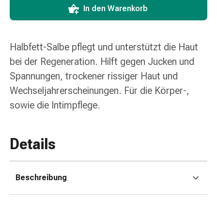
Zugsalbe
In den Warenkorb
Tupfer
Sehen
&
Halbfett-Salbe pflegt und unterstützt die Haut
Hören
Ohrenpflege
bei der Regeneration. Hilft gegen Jucken und
&
Spannungen, trockener rissiger Haut und
Zubehör
Wechseljahrerscheinungen. Für die Körper-,
Ohrenschmerzen
sowie die Intimpflege.
Augentropfen
Augenentzündung
Augenverbände
Details
Augenhygiene
Herz,
Kreislauf
&
Beschreibung
Blutgefässe
Herztherapie
Kompressionsstrümpfe