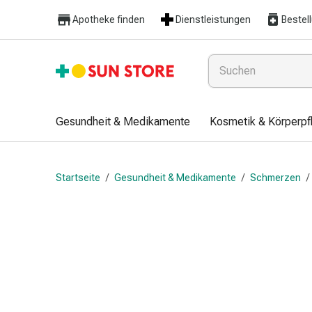
Gesundheit
Apotheke finden
Dienstleistungen
Bestel
&
Medikamente
Erkältung
&
Grippe
Hals
Gesundheit & Medikamente
Kosmetik & Körperpf
&
Hustenbonbons
Halsschmerzen
Startseite
/
Gesundheit & Medikamente
/
Schmerzen
/
Grippe-
&
Erkältung
Husten
Inhalationsgerät
&
Ausstattung
Nasenspülung