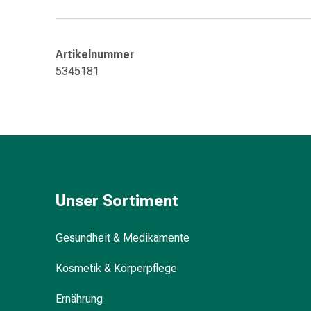
Durchfall
Hämorrhoiden
Magenbrennen
Artikelnummer
Erbrechen
5345181
&
Übelkeit
Bauchschmerzen,
Blähungen
&
Verdauung
Verstopfung
Hauterkrankungen
Unser Sortiment
Ekzeme,
Hautpilz
Gesundheit & Medikamente
&
Juckreiz
Kosmetik & Körperpflege
Warzen
&
Ernährung