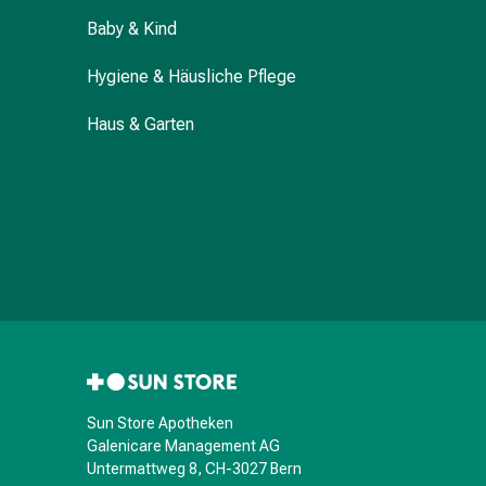
Hühneraugen
Nagel
Baby & Kind
&
Hygiene & Häusliche Pflege
Fusspilz
Narben,Tinkturen
Haus & Garten
&
Gels
Trockene
&
Spröde
Haut
Schwitzen
&
Hyperhidrose
Unreine
Haut
&
Sun Store Apotheken
Pickel
Galenicare Management AG
Untermattweg 8, CH-3027 Bern
Fieberbläschen