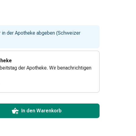
ur in der Apotheke abgeben (Schweizer
theke
beitstag der Apotheke. Wir benachrichtigen
.
ToCartQuantityControlInstruction
zum Hinzufügen in den Warenkorb angeben.
 für diesen Artikel erreicht.
xemplar dieses Artikels an Lager.
In den Warenkorb