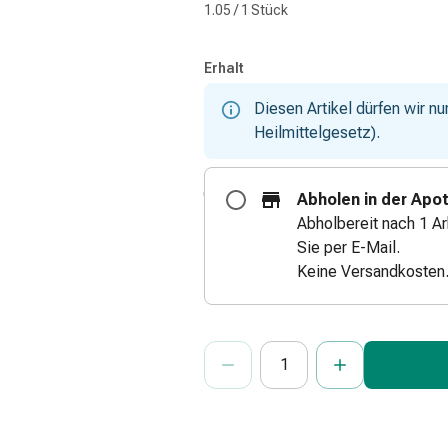
1.05 / 1 Stück
Erhalt
Diesen Artikel dürfen wir n
Heilmittelgesetz).
Abholen in der Apo
Abholbereit nach 1 Ar
Sie per E-Mail.
Keine Versandkosten
ProductDetailPage.Aria.Add
Anzahl Exemplare dieses Artikels 
Sie haben die maximale Bestellmenge
Wir haben momentan kein weiteres E