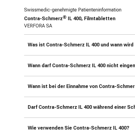
Zugsalbe
Tupfer
Swissmedic-genehmigte Patienteninformation
Sehen
®
Contra-Schmerz
IL 400, Filmtabletten
&
VERFORA SA
Hören
Ohrenpflege
&
Was ist Contra-Schmerz IL 400 und wann wir
Zubehör
Ohrenschmerzen
Wann darf Contra-Schmerz IL 400 nicht ein
Augentropfen
Augenentzündung
Augenverbände
Wann ist bei der Einnahme von Contra-Schmer
Augenhygiene
Herz,
Kreislauf
Darf Contra-Schmerz IL 400 während einer Sc
&
Blutgefässe
Herztherapie
Wie verwenden Sie Contra-Schmerz IL 400?
Kompressionsstrümpfe