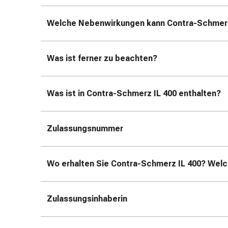
Kreislauf
Raucherentwöhnung
Welche Nebenwirkungen kann Contra-Schmerz
Venen
Herznerven-
Störung
Was ist ferner zu beachten?
Gedächtnis-
&
Konzentrationsstörung
Was ist in Contra-Schmerz IL 400 enthalten?
Allergie
Antiallergika
Für
Zulassungsnummer
die
Haut
Wo erhalten Sie Contra-Schmerz IL 400? Welc
Für
die
Nase
Zulassungsinhaberin
Magen
&
Darm