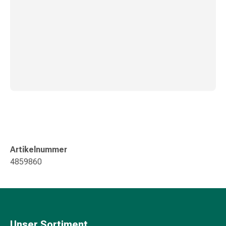
Kreislauf
Raucherentwöhnung
Venen
Blutgerinnung
Herznerven-
Störung
Gedächtnis-
&
Konzentrationsstörung
Allergie
Antiallergika
Für
Artikelnummer
die
4859860
Haut
Für
die
Nase
Magen
Unser Sortiment
&