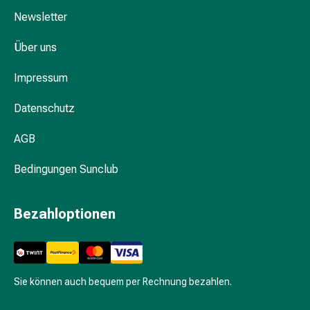
&
Newsletter
Hühneraugen
Nagel
Über uns
&
Fusspilz
Impressum
Narben,Tinkturen
&
Datenschutz
Gels
Trockene
AGB
&
Spröde
Bedingungen Sunclub
Haut
Schwitzen
Bezahloptionen
&
Hyperhidrose
Unreine
Haut
Sie können auch bequem per Rechnung bezahlen.
&
Pickel