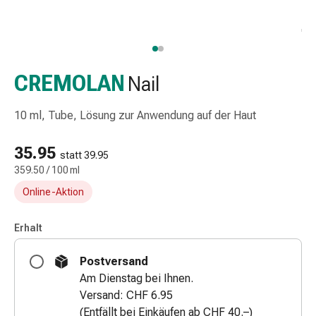
Taschentücher
Schnupfen
Hautirritation
&
-
CREMOLAN
Nail
verletzung
Elastische
10 ml, Tube, Lösung zur Anwendung auf der Haut
Binden
Kompressen
35.95
statt 39.95
Fingerverbände
359.50 / 100 ml
Fixierpflaster
Online-Aktion
Gazebinden
Kompressionsbinden
Pflaster
Erhalt
Pflasterbinden,
Postversand
Tapes
Am Dienstag bei Ihnen.
&
Versand: CHF 6.95
Zubehör
(Entfällt bei Einkäufen ab CHF 40.–)
Netz-