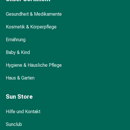
Darm
Durchfall
Gesundheit & Medikamente
Hämorrhoiden
Magenbrennen
Kosmetik & Körperpflege
Erbrechen
Ernährung
&
Übelkeit
Baby & Kind
Bauchschmerzen,
Blähungen
Hygiene & Häusliche Pflege
&
Verdauung
Haus & Garten
Verstopfung
Hauterkrankungen
Sun Store
Ekzeme,
Hautpilz
&
Hilfe und Kontakt
Juckreiz
Warzen
Sunclub