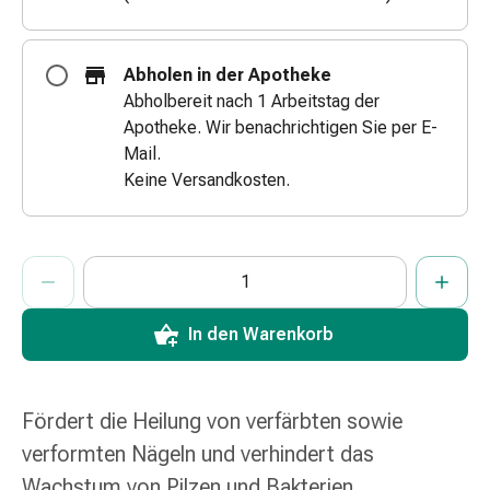
&
Schlauchverbände
Verbandsmaterialien
Abholen in der Apotheke
Sonnenbrand
Abholbereit nach 1 Arbeitstag der
&
Apotheke. Wir benachrichtigen Sie per E-
Verbrennungen
Mail.
Verbands-
Keine Versandkosten.
Sets
Wundauflagen
Wundsalben
ProductDetailPage.Aria.AddToCartQuantityControlInst
Anzahl Exemplare dieses Artikels zum Hinzufügen in den War
Sie haben die maximale Bestellmenge für diesen Artikel erreic
Wir haben momentan kein weiteres Exemplar dieses Artikels a
&
-
In den Warenkorb
desinfektion
Sprühpflaster
Wundverschlussstreifen
&
Fördert die Heilung von verfärbten sowie
-
verformten Nägeln und verhindert das
kleber
Wachstum von Pilzen und Bakterien.