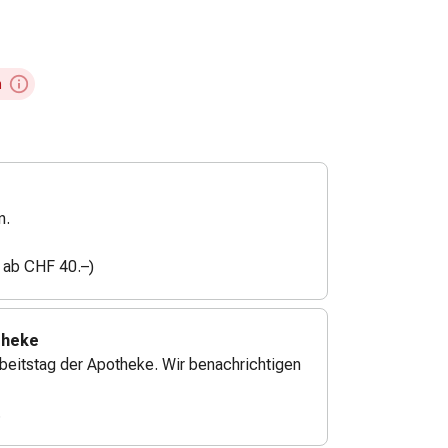
m
n.
n ab CHF 40.–)
theke
beitstag der Apotheke. Wir benachrichtigen
.