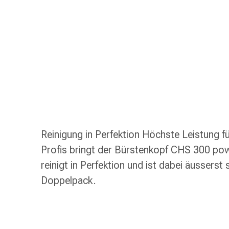
Taschentücher
Schnupfen
Hautirritation
&
-
verletzung
Elastische
Binden
Kompressen
Fingerverbände
Fixierpflaster
Reinigung in Perfektion Höchste Leistung f
Gazebinden
Profis bringt der Bürstenkopf CHS 300 po
Kompressionsbinden
reinigt in Perfektion und ist dabei äusserst
Pflaster
Pflasterbinden,
Doppelpack.
Tapes
&
Zubehör
Netz-