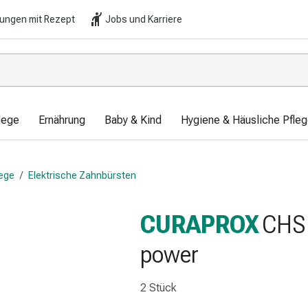
lungen mit Rezept
Jobs und Karriere
lege
Ernährung
Baby & Kind
Hygiene & Häusliche Pfle
ege
/
Elektrische Zahnbürsten
CURAPROX
CHS 
power
2 Stück