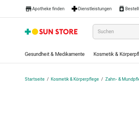
Gesundheit
Apotheke finden
Dienstleistungen
Bestel
&
Medikamente
Erkältung
&
Grippe
Hals
Gesundheit & Medikamente
Kosmetik & Körperpf
&
Hustenbonbons
Halsschmerzen
Startseite
/
Kosmetik & Körperpflege
/
Zahn- & Mundpfl
Grippe-
&
Erkältung
Husten
Inhalationsgerät
&
Ausstattung
Nasenspülung