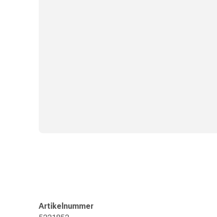
Zugsalbe
Tupfer
Sehen
&
Hören
Ohrenpflege
&
Zubehör
Ohrenschmerzen
Augentropfen
Augenentzündung
Augenverbände
Augenhygiene
Herz,
Kreislauf
&
Blutgefässe
Herztherapie
Artikelnummer
Kompressionsstrümpfe