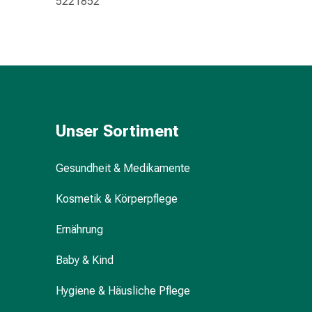
5221852
Kreislauf
Raucherentwöhnung
Venen
Blutgerinnung
Herznerven-
Störung
Gedächtnis-
&
Unser Sortiment
Konzentrationsstörung
Allergie
Gesundheit & Medikamente
Antiallergika
Für
Kosmetik & Körperpflege
die
Haut
Ernährung
Für
die
Baby & Kind
Nase
Hygiene & Häusliche Pflege
Magen
&