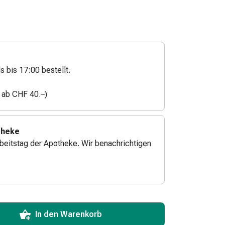
s bis 17:00 bestellt.
n ab CHF 40.–)
theke
beitstag der Apotheke. Wir benachrichtigen
.
ToCartQuantityControlInstruction
zum Hinzufügen in den Warenkorb angeben.
 für diesen Artikel erreicht.
xemplar dieses Artikels an Lager.
In den Warenkorb