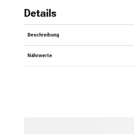
&
Details
Schlauchverbände
Verbandsmaterialien
Sonnenbrand
&
Beschreibung
Verbrennungen
Verbands-
Nährwerte
Sets
Wundauflagen
Wundsalben
&
-
desinfektion
Sprühpflaster
Wundverschlussstreifen
&
-
kleber