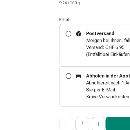
9.24 / 100 g
Erhalt
Postversand
Morgen bei Ihnen, fall
Versand: CHF 6.95
(Entfällt bei Einkäufe
Abholen in der Apo
Abholbereit nach 1 Ar
Sie per E-Mail.
Keine Versandkosten
ProductDetailPage.Aria.Add
Anzahl Exemplare dieses Artikels 
Sie haben die maximale Bestellmenge
Wir haben momentan kein weiteres E