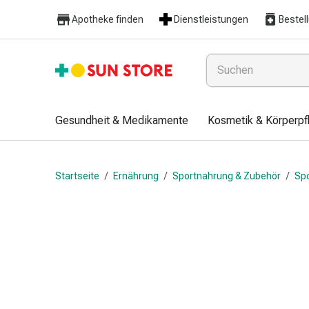
Gesundheit
Apotheke finden
Dienstleistungen
Bestel
&
Medikamente
Erkältung
&
Grippe
Hals
Gesundheit & Medikamente
Kosmetik & Körperpf
&
Hustenbonbons
Halsschmerzen
Startseite
/
Ernährung
/
Sportnahrung & Zubehör
/
Sp
Grippe-
&
Erkältung
Husten
Inhalationsgerät
&
Ausstattung
Nasenspülung