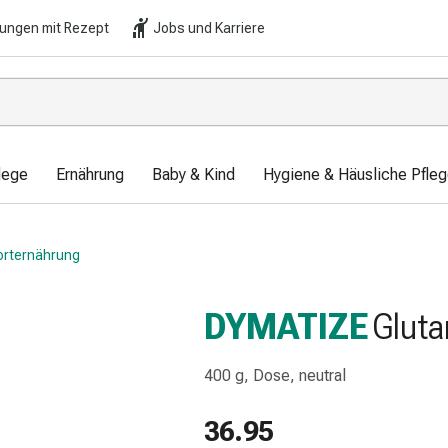
lungen mit Rezept
Jobs und Karriere
lege
Ernährung
Baby & Kind
Hygiene & Häusliche Pfle
orternährung
DYMATIZE
Gluta
400 g, Dose, neutral
36.95