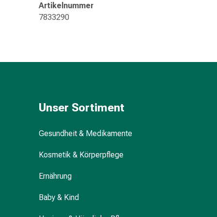
Kreislauf
Artikelnummer
Raucherentwöhnung
7833290
Venen
Herznerven-
Störung
Gedächtnis-
&
Konzentrationsstörung
Allergie
Unser Sortiment
Antiallergika
Für
die
Gesundheit & Medikamente
Haut
Kosmetik & Körperpflege
Für
die
Ernährung
Nase
Magen
Baby & Kind
&
Darm