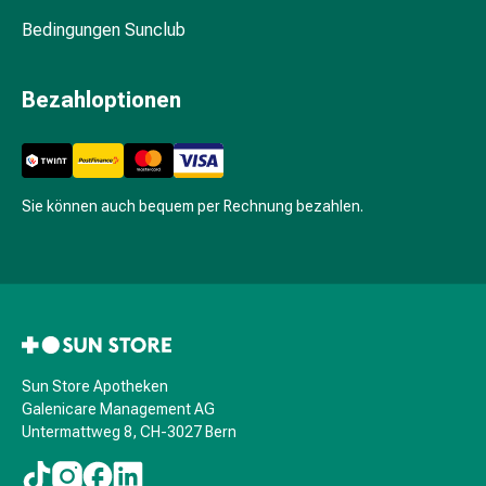
Durchfall
Bedingungen Sunclub
Hämorrhoiden
Magenbrennen
Bezahloptionen
Erbrechen
&
Übelkeit
Bauchschmerzen,
Blähungen
Sie können auch bequem per Rechnung bezahlen.
&
Verdauung
Verstopfung
Hauterkrankungen
Ekzeme,
Hautpilz
&
Sun Store Apotheken
Galenicare Management AG
Juckreiz
Untermattweg 8, CH-3027 Bern
Warzen
&