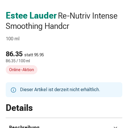
Taschentücher
Schnupfen
Estee Lauder
Re-Nutriv Intense
Hautirritation
Smoothing Handcr
&
-
verletzung
100 ml
Elastische
Binden
86.35
statt 95.95
Kompressen
86.35 / 100 ml
Fingerverbände
Online-Aktion
Fixierpflaster
Gazebinden
Kompressionsbinden
Dieser Artikel ist derzeit nicht erhältlich.
Pflaster
Pflasterbinden,
Details
Tapes
&
Zubehör
Netz-
Beschreibung