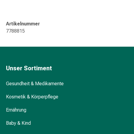
Zugsalbe
Tupfer
Sehen
&
Artikelnummer
Hören
7788815
Ohrenpflege
&
Zubehör
Ohrenschmerzen
Augentropfen
Unser Sortiment
Augenentzündung
Augenverbände
Gesundheit & Medikamente
Augenhygiene
Herz,
Kosmetik & Körperpflege
Kreislauf
&
Ernährung
Blutgefässe
Herztherapie
Baby & Kind
Kompressionsstrümpfe