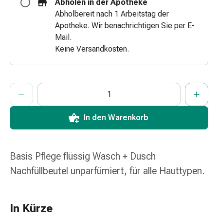
Abholen in der Apotheke
&
Abholbereit nach 1 Arbeitstag der
Schlauchverbände
Apotheke. Wir benachrichtigen Sie per E-
Verbandsmaterialien
Mail.
Sonnenbrand
Keine Versandkosten.
&
Verbrennungen
Verbands-
ProductDetailPage.Aria.AddToCartQuantityControlInst
Anzahl Exemplare dieses Artikels zum Hinzufügen in den War
Sie haben die maximale Bestellmenge für diesen Artikel erreic
Wir haben momentan kein weiteres Exemplar dieses Artikels a
Sets
Wundauflagen
Wundsalben
In den Warenkorb
&
-
desinfektion
Basis Pflege flüssig Wasch + Dusch
Sprühpflaster
Nachfüllbeutel unparfümiert, für alle Hauttypen.
Wundverschlussstreifen
&
-
In Kürze
kleber