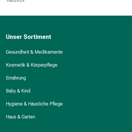
7803959
Darm
Durchfall
Hämorrhoiden
Magenbrennen
Erbrechen
Unser Sortiment
&
Übelkeit
Gesundheit & Medikamente
Bauchschmerzen,
Blähungen
Kosmetik & Körperpflege
&
Verdauung
Ernährung
Verstopfung
Hauterkrankungen
Baby & Kind
Ekzeme,
Hygiene & Häusliche Pflege
Hautpilz
&
Haus & Garten
Juckreiz
Warzen