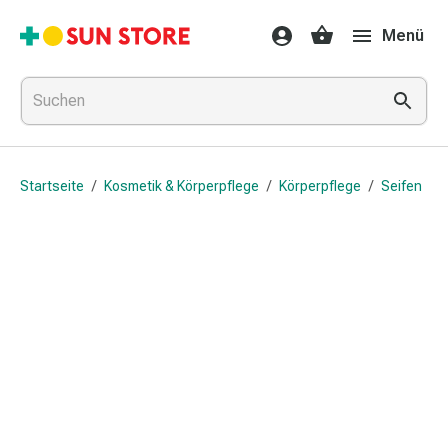
Gesundheit
Menü
&
Medikamente
Erkältung
&
Grippe
Hals
Startseite
/
Kosmetik & Körperpflege
/
Körperpflege
/
Seifen
&
Hustenbonbons
Halsschmerzen
Grippe-
&
Erkältung
Husten
Inhalationsgerät
&
Ausstattung
Nasenspülung