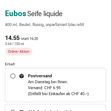
Taschentücher
Schnupfen
Eubos
Seife liquide
Hautirritation
&
400 ml, Beutel, flüssig, unparfümiert blau refill
-
verletzung
14.55
Elastische
statt 16.20
3.64 / 100 ml
Binden
Kompressen
Online-Aktion
Fingerverbände
Fixierpflaster
Erhalt
Gazebinden
Kompressionsbinden
Postversand
Pflaster
Am Dienstag bei Ihnen.
Pflasterbinden,
Versand: CHF 6.95
Tapes
(Entfällt bei Einkäufen ab CHF 40.–)
&
Zubehör
Netz-