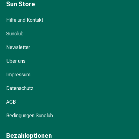
&
Sun Store
Hühneraugen
Nagel
Hilfe und Kontakt
&
Fusspilz
Sunclub
Narben,Tinkturen
&
Newsletter
Gels
Trockene
Über uns
&
Impressum
Spröde
Haut
Datenschutz
Schwitzen
&
AGB
Hyperhidrose
Unreine
Bedingungen Sunclub
Haut
&
Bezahloptionen
Pickel