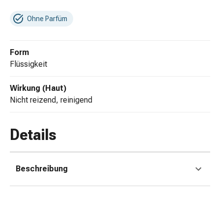
Zugsalbe
Tupfer
Ohne Parfüm
Sehen
&
Hören
Form
Ohrenpflege
Flüssigkeit
&
Zubehör
Wirkung (Haut)
Ohrenschmerzen
nicht reizend, reinigend
Augentropfen
Augenentzündung
Details
Augenverbände
Augenhygiene
Herz,
Kreislauf
Beschreibung
&
Blutgefässe
Herztherapie
Kompressionsstrümpfe