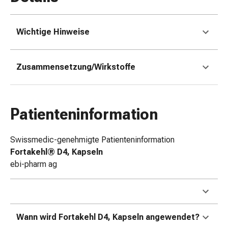
&
Schlauchverbände
Wichtige Hinweise
Verbandsmaterialien
Sonnenbrand
&
Zusammensetzung/Wirkstoffe
Verbrennungen
Verbands-
Sets
Wundauflagen
Patienteninformation
Wundsalben
&
Swissmedic-genehmigte Patienteninformation
-
Fortakehl® D4, Kapseln
desinfektion
ebi-pharm ag
Sprühpflaster
Wundverschlussstreifen
&
-
Wann wird Fortakehl D4, Kapseln angewendet?
kleber