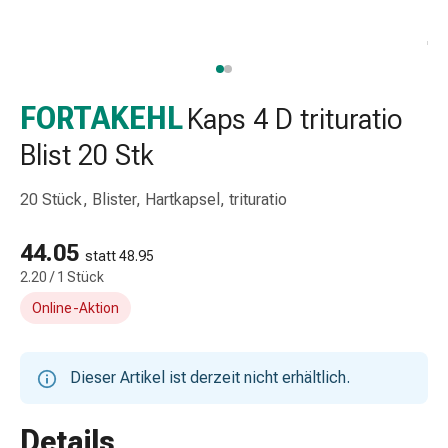
Taschentücher
Schnupfen
Hautirritation
&
-
FORTAKEHL
Kaps 4 D trituratio
verletzung
Blist 20 Stk
Elastische
Binden
20 Stück, Blister, Hartkapsel, trituratio
Kompressen
Fingerverbände
44.05
Fixierpflaster
statt 48.95
Gazebinden
2.20 / 1 Stück
Kompressionsbinden
Online-Aktion
Pflaster
Pflasterbinden,
Tapes
Dieser Artikel ist derzeit nicht erhältlich.
&
Zubehör
Details
Netz-