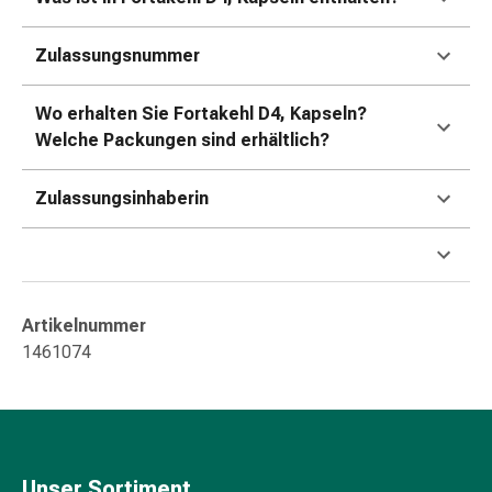
Kreislauf
Raucherentwöhnung
Zulassungsnummer
Venen
Blutgerinnung
Wo erhalten Sie Fortakehl D4, Kapseln?
Herznerven-
Welche Packungen sind erhältlich?
Störung
Gedächtnis-
&
Zulassungsinhaberin
Konzentrationsstörung
Allergie
Antiallergika
Für
Artikelnummer
die
1461074
Haut
Für
die
Nase
Magen
Unser Sortiment
&