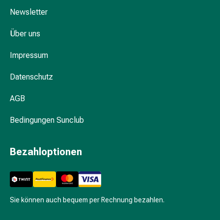
&
Newsletter
Hühneraugen
Nagel
Über uns
&
Fusspilz
Impressum
Narben,Tinkturen
&
Datenschutz
Gels
Trockene
AGB
&
Spröde
Bedingungen Sunclub
Haut
Schwitzen
Bezahloptionen
&
Hyperhidrose
Unreine
Haut
Sie können auch bequem per Rechnung bezahlen.
&
Pickel