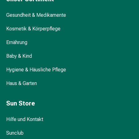
Darm
Durchfall
Gesundheit & Medikamente
Hämorrhoiden
Magenbrennen
Kosmetik & Körperpflege
Erbrechen
Ernährung
&
Übelkeit
Baby & Kind
Bauchschmerzen,
Blähungen
Hygiene & Häusliche Pflege
&
Verdauung
Haus & Garten
Verstopfung
Hauterkrankungen
Sun Store
Ekzeme,
Hautpilz
&
Hilfe und Kontakt
Juckreiz
Warzen
Sunclub