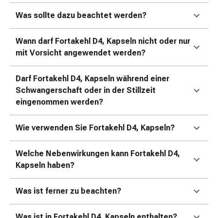
Zugsalbe
Tupfer
Was sollte dazu beachtet werden?
Sehen
&
Wann darf Fortakehl D4, Kapseln nicht oder nur
Hören
mit Vorsicht angewendet werden?
Ohrenpflege
&
Darf Fortakehl D4, Kapseln während einer
Zubehör
Schwangerschaft oder in der Stillzeit
Ohrenschmerzen
eingenommen werden?
Augentropfen
Augenentzündung
Wie verwenden Sie Fortakehl D4, Kapseln?
Augenverbände
Augenhygiene
Herz,
Welche Nebenwirkungen kann Fortakehl D4,
Kreislauf
Kapseln haben?
&
Blutgefässe
Was ist ferner zu beachten?
Herztherapie
Kompressionsstrümpfe
Was ist in Fortakehl D4, Kapseln enthalten?