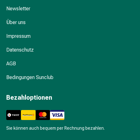
&
Hühneraugen
Newsletter
Nagel
Über uns
&
Fusspilz
Impressum
Narben,Tinkturen
&
Datenschutz
Gels
Trockene
AGB
&
Spröde
Bedingungen Sunclub
Haut
Schwitzen
Bezahloptionen
&
Hyperhidrose
Unreine
Haut
&
Sie können auch bequem per Rechnung bezahlen.
Pickel