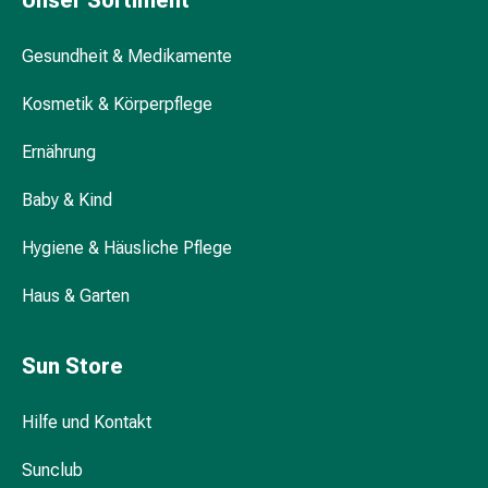
Unser Sortiment
Darm
Durchfall
Gesundheit & Medikamente
Hämorrhoiden
Magenbrennen
Kosmetik & Körperpflege
Erbrechen
&
Ernährung
Übelkeit
Baby & Kind
Bauchschmerzen,
Blähungen
Hygiene & Häusliche Pflege
&
Verdauung
Haus & Garten
Verstopfung
Hauterkrankungen
Ekzeme,
Sun Store
Hautpilz
&
Hilfe und Kontakt
Juckreiz
Warzen
Sunclub