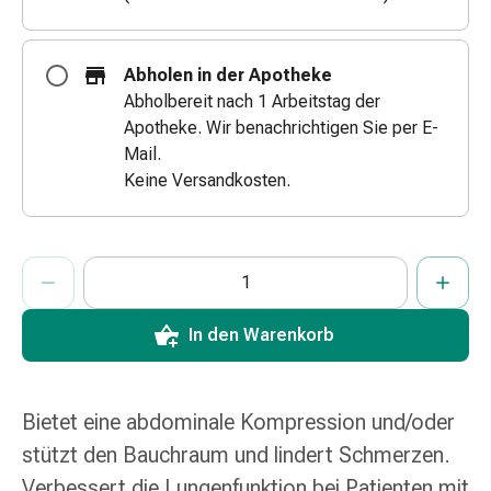
&
Schlauchverbände
Verbandsmaterialien
Abholen in der Apotheke
Sonnenbrand
Abholbereit nach 1 Arbeitstag der
&
Apotheke. Wir benachrichtigen Sie per E-
Verbrennungen
Mail.
Verbands-
Keine Versandkosten.
Sets
Wundauflagen
Wundsalben
ProductDetailPage.Aria.AddToCartQuantityControlInst
Anzahl Exemplare dieses Artikels zum Hinzufügen in den War
Sie haben die maximale Bestellmenge für diesen Artikel erreic
Wir haben momentan kein weiteres Exemplar dieses Artikels a
&
-
In den Warenkorb
desinfektion
Sprühpflaster
Wundverschlussstreifen
&
Bietet eine abdominale Kompression und/oder
-
stützt den Bauchraum und lindert Schmerzen.
kleber
Verbessert die Lungenfunktion bei Patienten mit