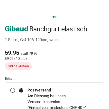
Taschentücher
Schnupfen
Hautirritation
&
-
Gibaud
Bauchgurt elastisch
verletzung
Elastische
1 Stück, Gr4 106-120cm, weiss
Binden
Kompressen
59.95
statt 79.95
Fingerverbände
59.95 / 1 Stück
Fixierpflaster
Online-Aktion
Gazebinden
Kompressionsbinden
Pflaster
Erhalt
Pflasterbinden,
Postversand
Tapes
Am Dienstag bei Ihnen.
&
Versand: kostenlos
Zubehör
(Einkauf von mindestens CHF 40.–)
Netz-