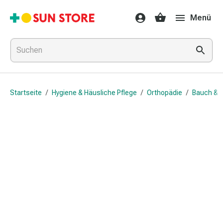
Gesundheit
Menü
&
Medikamente
Erkältung
&
Grippe
Hals
Startseite
/
Hygiene & Häusliche Pflege
/
Orthopädie
/
Bauch & 
&
Hustenbonbons
Halsschmerzen
Grippe-
&
Erkältung
Husten
Inhalationsgerät
&
Ausstattung
Nasenspülung