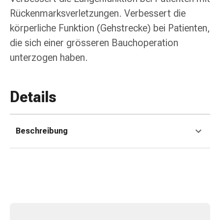
Zugsalbe
Rückenmarksverletzungen. Verbessert die
Tupfer
Sehen
körperliche Funktion (Gehstrecke) bei Patienten,
&
die sich einer grösseren Bauchoperation
Hören
unterzogen haben.
Ohrenpflege
&
Zubehör
Details
Ohrenschmerzen
Augentropfen
Augenentzündung
Beschreibung
Augenverbände
Augenhygiene
Herz,
Kreislauf
&
Blutgefässe
Herztherapie
Kompressionsstrümpfe