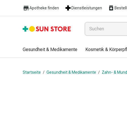
Gesundheit
Apotheke finden
Dienstleistungen
Bestel
&
Medikamente
Erkältung
&
Grippe
Hals
Gesundheit & Medikamente
Kosmetik & Körperpf
&
Hustenbonbons
Halsschmerzen
Startseite
/
Gesundheit & Medikamente
/
Zahn- & Mund
Grippe-
&
Erkältung
Husten
Inhalationsgerät
&
Ausstattung
Nasenspülung