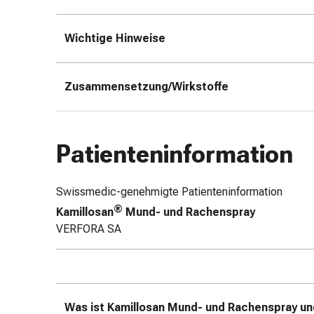
&
Schlauchverbände
Wichtige Hinweise
Verbandsmaterialien
Sonnenbrand
&
Zusammensetzung/Wirkstoffe
Verbrennungen
Verbands-
Sets
Patienteninformation
Wundauflagen
Wundsalben
&
Swissmedic-genehmigte Patienteninformation
-
®
Kamillosan
Mund- und Rachenspray
desinfektion
VERFORA SA
Sprühpflaster
Wundverschlussstreifen
&
-
kleber
Was ist Kamillosan Mund- und Rachenspray u