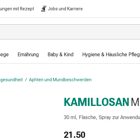
lungen mit Rezept
Jobs und Karriere
lege
Ernährung
Baby & Kind
Hygiene & Häusliche Pfle
gesundheit
/
Aphten und Mundbeschwerden
KAMILLOSAN
M
30 ml, Flasche, Spray zur Anwend
21.50