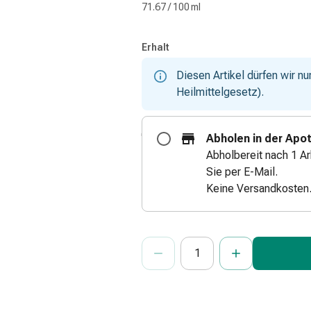
71.67 / 100 ml
Erhalt
Diesen Artikel dürfen wir n
Heilmittelgesetz).
Abholen in der Apo
Abholbereit nach 1 Ar
Sie per E-Mail.
Keine Versandkosten
ProductDetailPage.Aria.Add
Anzahl Exemplare dieses Artikels 
Sie haben die maximale Bestellmenge
Wir haben momentan kein weiteres E