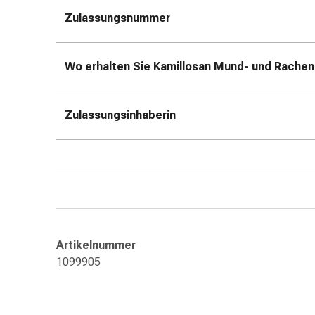
Kreislauf
Zulassungsnummer
Raucherentwöhnung
Venen
Herznerven-
Wo erhalten Sie Kamillosan Mund- und Rachen
Störung
Gedächtnis-
&
Zulassungsinhaberin
Konzentrationsstörung
Allergie
Antiallergika
Für
die
Haut
Für
die
Artikelnummer
Nase
1099905
Magen
&
Darm