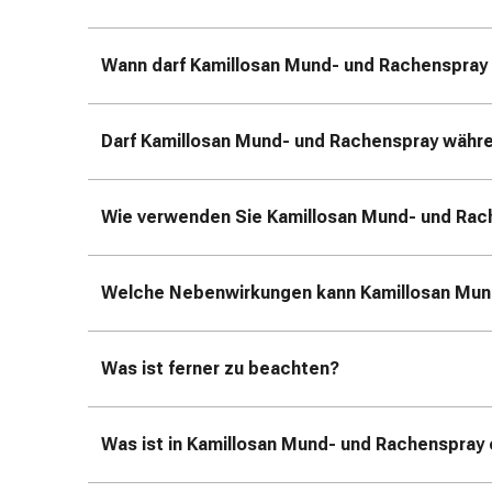
Zugsalbe
Tupfer
Sehen
Wann darf Kamillosan Mund- und Rachenspray 
&
Hören
Ohrenpflege
Darf Kamillosan Mund- und Rachenspray währe
&
Zubehör
Ohrenschmerzen
Wie verwenden Sie Kamillosan Mund- und Rac
Augentropfen
Augenentzündung
Augenverbände
Welche Nebenwirkungen kann Kamillosan Mun
Augenhygiene
Herz,
Was ist ferner zu beachten?
Kreislauf
&
Blutgefässe
Was ist in Kamillosan Mund- und Rachenspray 
Herztherapie
Kompressionsstrümpfe