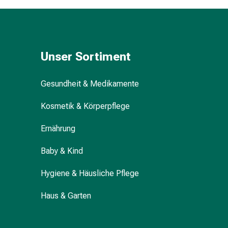
Durchfall
Hämorrhoiden
Magenbrennen
Erbrechen
Unser Sortiment
&
Übelkeit
Bauchschmerzen,
Gesundheit & Medikamente
Blähungen
Kosmetik & Körperpflege
&
Verdauung
Ernährung
Verstopfung
Hauterkrankungen
Baby & Kind
Ekzeme,
Hautpilz
Hygiene & Häusliche Pflege
&
Juckreiz
Haus & Garten
Warzen
&