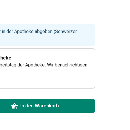
ur in der Apotheke abgeben (Schweizer
theke
beitstag der Apotheke. Wir benachrichtigen
.
ToCartQuantityControlInstruction
zum Hinzufügen in den Warenkorb angeben.
 für diesen Artikel erreicht.
xemplar dieses Artikels an Lager.
In den Warenkorb