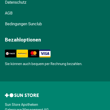
Datenschutz
Hautausschlag
Akne
AGB
Naturmittel
Bachblütentherapie
Bedingungen Sunclub
Gemmotherapie
Homöopathie
Pflanzenheilkunde
Bezahloptionen
&
Kräutermedizin
Schüssler
Salz
Sie können auch bequem per Rechnung bezahlen.
Spagyrik
Anthroposophika
Blase,
Niere
&
Prostata
Harnwegsbeschwerden
Sun Store Apotheken
Prostata
Galenicare Management AG