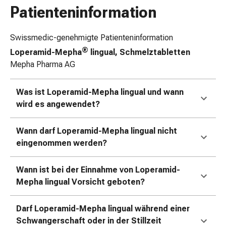
Zugsalbe
Patienteninformation
Tupfer
Sehen
Swissmedic-genehmigte Patienteninformation
&
Hören
®
Loperamid-Mepha
lingual, Schmelztabletten
Ohrenpflege
Mepha Pharma AG
&
Zubehör
Was ist Loperamid-Mepha lingual und wann
Ohrenschmerzen
wird es angewendet?
Augentropfen
Augenentzündung
Wann darf Loperamid-Mepha lingual nicht
Augenverbände
eingenommen werden?
Augenhygiene
Herz,
Wann ist bei der Einnahme von Loperamid-
Kreislauf
Mepha lingual Vorsicht geboten?
&
Blutgefässe
Herztherapie
Darf Loperamid-Mepha lingual während einer
Kompressionsstrümpfe
Schwangerschaft oder in der Stillzeit