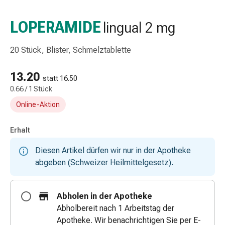
Taschentücher
Schnupfen
LOPERAMIDE
lingual 2 mg
Hautirritation
&
20 Stück, Blister, Schmelztablette
-
verletzung
13.20
Elastische
statt 16.50
0.66 / 1 Stück
Binden
Kompressen
Online-Aktion
Fingerverbände
Fixierpflaster
Erhalt
Gazebinden
Kompressionsbinden
Diesen Artikel dürfen wir nur in der Apotheke
Pflaster
abgeben (Schweizer Heilmittelgesetz).
Pflasterbinden,
Tapes
Abholen in der Apotheke
&
Abholbereit nach 1 Arbeitstag der
Zubehör
Apotheke. Wir benachrichtigen Sie per E-
Netz-