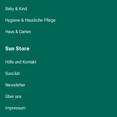
Hühneraugen
Nagel
Baby & Kind
&
Fusspilz
Hygiene & Häusliche Pflege
Narben,Tinkturen
Haus & Garten
&
Gels
Trockene
Sun Store
&
Spröde
Hilfe und Kontakt
Haut
Schwitzen
Sunclub
&
Hyperhidrose
Newsletter
Unreine
Haut
Über uns
&
Pickel
Impressum
Fieberbläschen