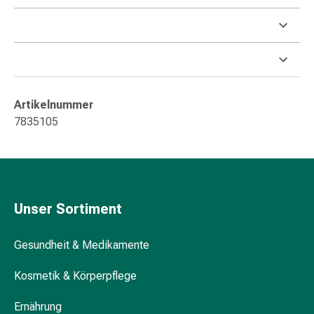
Durchfall
Hämorrhoiden
Magenbrennen
Erbrechen
&
Übelkeit
Artikelnummer
Bauchschmerzen,
7835105
Blähungen
&
Verdauung
Verstopfung
Hauterkrankungen
Unser Sortiment
Ekzeme,
Hautpilz
Gesundheit & Medikamente
&
Juckreiz
Kosmetik & Körperpflege
Warzen
&
Ernährung