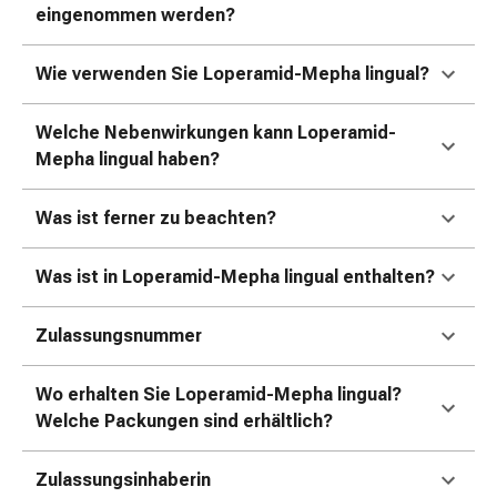
Kreislauf
eingenommen werden?
Raucherentwöhnung
Venen
Wie verwenden Sie Loperamid-Mepha lingual?
Herznerven-
Störung
Welche Nebenwirkungen kann Loperamid-
Gedächtnis-
Mepha lingual haben?
&
Konzentrationsstörung
Was ist ferner zu beachten?
Allergie
Antiallergika
Was ist in Loperamid-Mepha lingual enthalten?
Für
die
Haut
Zulassungsnummer
Für
die
Wo erhalten Sie Loperamid-Mepha lingual?
Nase
Welche Packungen sind erhältlich?
Magen
&
Zulassungsinhaberin
Darm