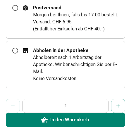
&
Postversand
Schlauchverbände
Morgen bei Ihnen, falls bis 17:00 bestellt.
Verbandsmaterialien
Versand: CHF 6.95
Sonnenbrand
(Entfällt bei Einkäufen ab CHF 40.–)
&
Verbrennungen
Verbands-
Abholen in der Apotheke
Sets
Abholbereit nach 1 Arbeitstag der
Wundauflagen
Apotheke. Wir benachrichtigen Sie per E-
Wundsalben
Mail.
&
Keine Versandkosten.
-
desinfektion
Sprühpflaster
ProductDetailPage.Aria.AddToCartQuantityControlInst
Anzahl Exemplare dieses Artikels zum Hinzufügen in den War
Sie haben die maximale Bestellmenge für diesen Artikel erreic
Wir haben momentan kein weiteres Exemplar dieses Artikels a
Wundverschlussstreifen
&
-
In den Warenkorb
kleber