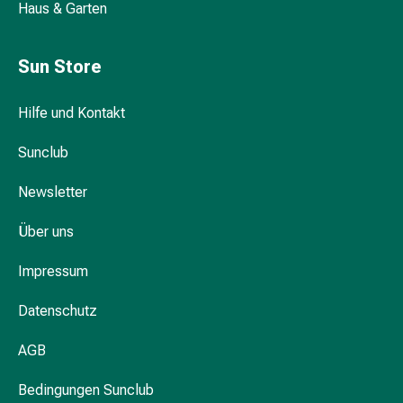
Hühneraugen
Haus & Garten
Nagel
&
Sun Store
Fusspilz
Narben,Tinkturen
&
Hilfe und Kontakt
Gels
Sunclub
Trockene
&
Newsletter
Spröde
Haut
Über uns
Schwitzen
&
Impressum
Hyperhidrose
Unreine
Datenschutz
Haut
&
AGB
Pickel
Bedingungen Sunclub
Fieberbläschen