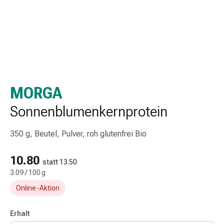
Taschentücher
Schnupfen
Hautirritation
&
-
verletzung
Elastische
MORGA
Binden
Kompressen
Sonnenblumenkernprotein
Fingerverbände
Fixierpflaster
350 g, Beutel, Pulver, roh glutenfrei Bio
Gazebinden
Kompressionsbinden
10.80
Pflaster
statt 13.50
3.09 / 100 g
Pflasterbinden,
Tapes
Online-Aktion
&
Zubehör
Erhalt
Netz-