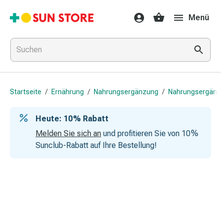
Gesundheit
Menü
&
Medikamente
Erkältung
&
Grippe
Hals
Startseite
/
Ernährung
/
Nahrungsergänzung
/
Nahrungsergän
&
Hustenbonbons
Heute: 10 % Rabatt
Halsschmerzen
Grippe-
Melden Sie sich an
und profitieren Sie von 10 %
&
Sunclub-Rabatt auf Ihre Bestellung!
Erkältung
Husten
Inhalationsgerät
&
Ausstattung
Nasenspülung