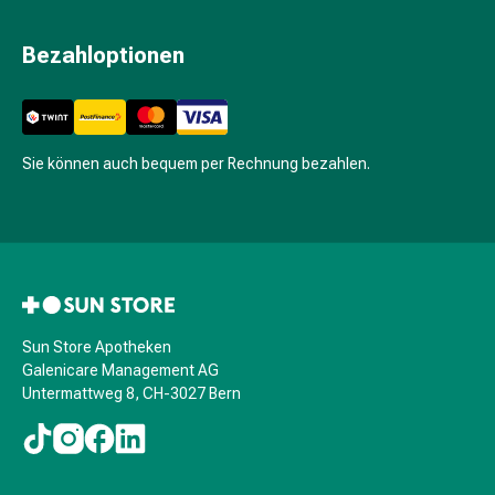
Hautausschlag
Akne
Bezahloptionen
Naturmittel
Bachblütentherapie
Gemmotherapie
Homöopathie
Sie können auch bequem per Rechnung bezahlen.
Pflanzenheilkunde
&
Kräutermedizin
Schüssler
Salz
Spagyrik
Anthroposophika
Sun Store Apotheken
Blase,
Galenicare Management AG
Niere
Untermattweg 8, CH-3027 Bern
&
Prostata
Harnwegsbeschwerden
Prostata