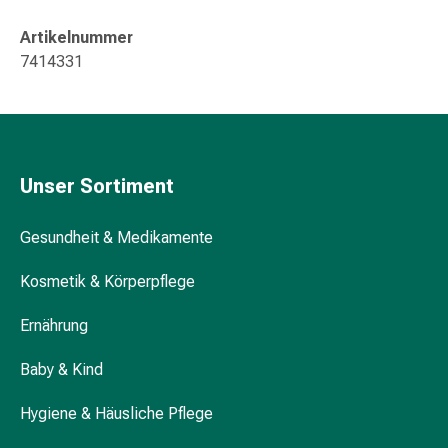
Durchfall
Artikelnummer
Hämorrhoiden
7414331
Magenbrennen
Erbrechen
&
Übelkeit
Bauchschmerzen,
Unser Sortiment
Blähungen
&
Verdauung
Gesundheit & Medikamente
Verstopfung
Kosmetik & Körperpflege
Hauterkrankungen
Ekzeme,
Ernährung
Hautpilz
&
Baby & Kind
Juckreiz
Warzen
Hygiene & Häusliche Pflege
&