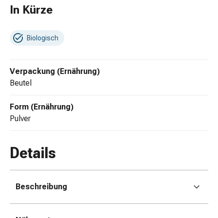
Zugsalbe
In Kürze
Tupfer
Sehen
&
Biologisch
Hören
Ohrenpflege
Verpackung (Ernährung)
&
Beutel
Zubehör
Ohrenschmerzen
Augentropfen
Form (Ernährung)
Augenentzündung
Pulver
Augenverbände
Augenhygiene
Details
Herz,
Kreislauf
&
Beschreibung
Blutgefässe
Herztherapie
Kompressionsstrümpfe