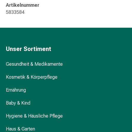
Artikelnummer
Durchfall
5833584
Hämorrhoiden
Magenbrennen
Erbrechen
&
Übelkeit
Bauchschmerzen,
Unser Sortiment
Blähungen
&
Gesundheit & Medikamente
Verdauung
Verstopfung
Kosmetik & Körperpflege
Hauterkrankungen
Ernährung
Ekzeme,
Hautpilz
Baby & Kind
&
Juckreiz
Hygiene & Häusliche Pflege
Warzen
&
Haus & Garten