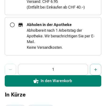
Versand: CHF 6.95
&
(Entfällt bei Einkäufen ab CHF 40.–)
Schlauchverbände
Verbandsmaterialien
Sonnenbrand
Abholen in der Apotheke
&
Abholbereit nach 1 Arbeitstag der
Verbrennungen
Apotheke. Wir benachrichtigen Sie per E-
Verbands-
Mail.
Sets
Keine Versandkosten.
Wundauflagen
Wundsalben
&
ProductDetailPage.Aria.AddToCartQuantityControlInst
Anzahl Exemplare dieses Artikels zum Hinzufügen in den War
Sie haben die maximale Bestellmenge für diesen Artikel erreic
Wir haben momentan kein weiteres Exemplar dieses Artikels a
-
desinfektion
Sprühpflaster
In den Warenkorb
Wundverschlussstreifen
&
In Kürze
-
kleber