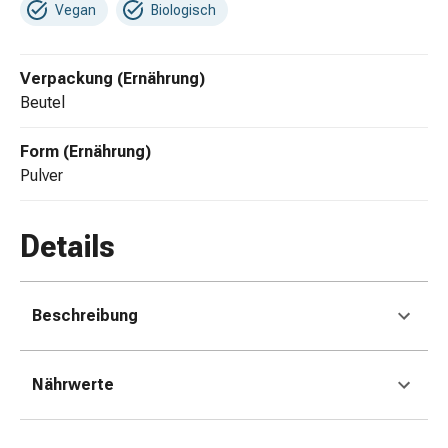
Zugsalbe
Vegan
Biologisch
Tupfer
Sehen
&
Verpackung (Ernährung)
Hören
Beutel
Ohrenpflege
&
Form (Ernährung)
Zubehör
Pulver
Ohrenschmerzen
Augentropfen
Details
Augenentzündung
Augenverbände
Augenhygiene
Herz,
Beschreibung
Kreislauf
&
Nährwerte
Blutgefässe
Herztherapie
Kompressionsstrümpfe