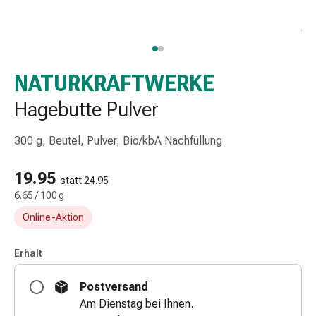
Taschentücher
Schnupfen
Hautirritation
&
-
NATURKRAFTWERKE
verletzung
Hagebutte Pulver
Elastische
Binden
300 g, Beutel, Pulver, Bio/kbA Nachfüllung
Kompressen
Fingerverbände
19.95
Fixierpflaster
statt 24.95
Gazebinden
6.65 / 100 g
Kompressionsbinden
Online-Aktion
Pflaster
Pflasterbinden,
Erhalt
Tapes
&
Postversand
Zubehör
Am Dienstag bei Ihnen.
Netz-