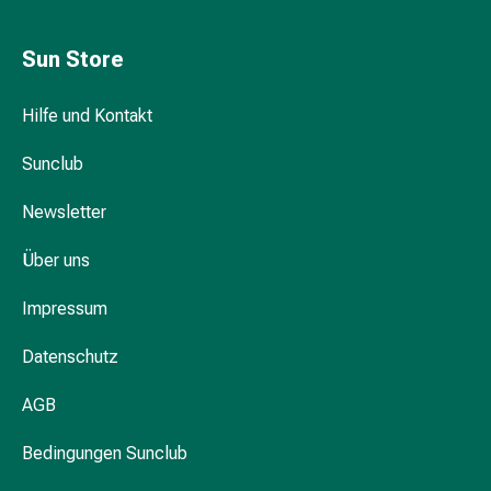
Hühneraugen
Nagel
&
Sun Store
Fusspilz
Narben,Tinkturen
Hilfe und Kontakt
&
Gels
Sunclub
Trockene
Newsletter
&
Spröde
Über uns
Haut
Schwitzen
Impressum
&
Hyperhidrose
Datenschutz
Unreine
Haut
AGB
&
Pickel
Bedingungen Sunclub
Fieberbläschen