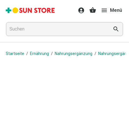
Gesundheit
Menü
&
Medikamente
Erkältung
&
Grippe
Hals
Startseite
/
Ernährung
/
Nahrungsergänzung
/
Nahrungsergän
&
Hustenbonbons
Halsschmerzen
Grippe-
&
Erkältung
Husten
Inhalationsgerät
&
Ausstattung
Nasenspülung