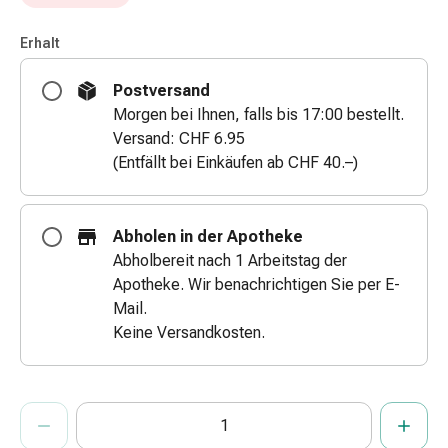
&
Schlauchverbände
Erhalt
Verbandsmaterialien
Postversand
Sonnenbrand
Morgen bei Ihnen, falls bis 17:00 bestellt.
&
Versand: CHF 6.95
Verbrennungen
(Entfällt bei Einkäufen ab CHF 40.–)
Verbands-
Sets
Wundauflagen
Wundsalben
Abholen in der Apotheke
&
Abholbereit nach 1 Arbeitstag der
-
Apotheke. Wir benachrichtigen Sie per E-
desinfektion
Mail.
Sprühpflaster
Keine Versandkosten.
Wundverschlussstreifen
&
-
ProductDetailPage.Aria.AddToCartQuantityControlInst
Anzahl Exemplare dieses Artikels zum Hinzufügen in den War
Sie haben die maximale Bestellmenge für diesen Artikel erreic
Wir haben momentan kein weiteres Exemplar dieses Artikels a
kleber