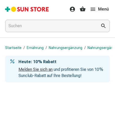
Gesundheit
Menü
&
Medikamente
Erkältung
&
Grippe
Hals
Startseite
/
Ernährung
/
Nahrungsergänzung
/
Nahrungsergän
&
Hustenbonbons
Heute: 10 % Rabatt
Halsschmerzen
Grippe-
Melden Sie sich an
und profitieren Sie von 10 %
&
Sunclub-Rabatt auf Ihre Bestellung!
Erkältung
Husten
Inhalationsgerät
&
Ausstattung
Nasenspülung