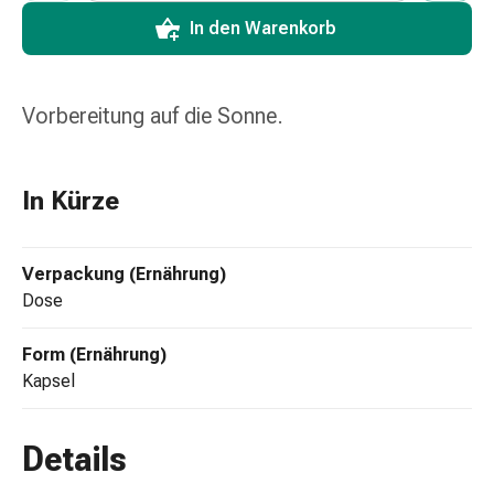
Zugsalbe
In den Warenkorb
Tupfer
Sehen
&
Hören
Vorbereitung auf die Sonne.
Ohrenpflege
&
Zubehör
In Kürze
Ohrenschmerzen
Augentropfen
Augenentzündung
Verpackung (Ernährung)
Augenverbände
Dose
Augenhygiene
Herz,
Form (Ernährung)
Kreislauf
Kapsel
&
Blutgefässe
Details
Herztherapie
Kompressionsstrümpfe