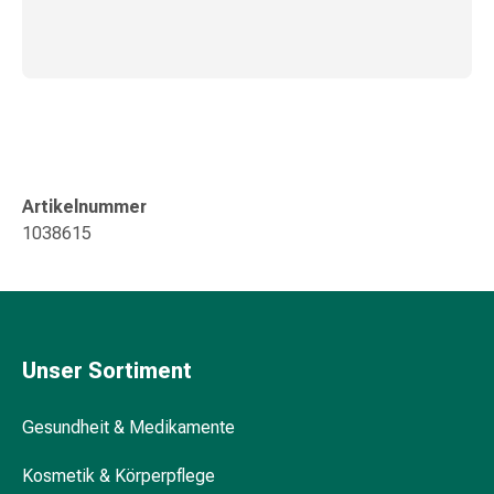
Darm
Durchfall
Hämorrhoiden
Magenbrennen
Erbrechen
&
Übelkeit
Bauchschmerzen,
Artikelnummer
Blähungen
1038615
&
Verdauung
Verstopfung
Hauterkrankungen
Ekzeme,
Unser Sortiment
Hautpilz
&
Gesundheit & Medikamente
Juckreiz
Warzen
Kosmetik & Körperpflege