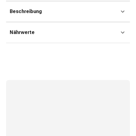
Kreislauf
Raucherentwöhnung
Beschreibung
Venen
Blutgerinnung
Nährwerte
Herznerven-
Störung
Gedächtnis-
&
Konzentrationsstörung
Allergie
Antiallergika
Für
die
Haut
Für
die
Nase
Magen
&