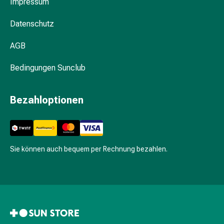
Impressum
Fieberbläschen
Hautausschlag
Datenschutz
Akne
Naturmittel
AGB
Bachblütentherapie
Gemmotherapie
Bedingungen Sunclub
Homöopathie
Pflanzenheilkunde
Bezahloptionen
&
Kräutermedizin
Schüssler
Salz
Spagyrik
Sie können auch bequem per Rechnung bezahlen.
Anthroposophika
Blase,
Niere
&
Prostata
Harnwegsbeschwerden