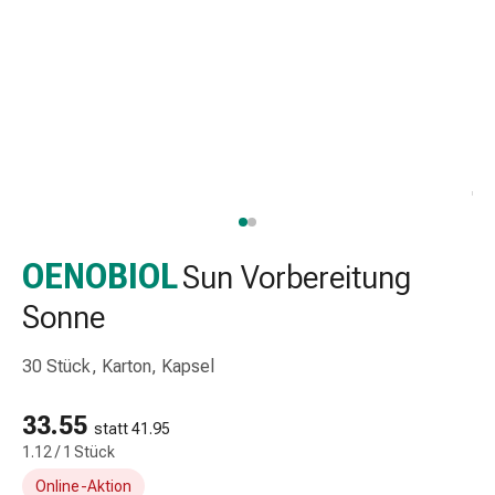
Taschentücher
Schnupfen
Hautirritation
&
-
verletzung
Elastische
Binden
Kompressen
Fingerverbände
OENOBIOL
Sun Vorbereitung
Fixierpflaster
Gazebinden
Sonne
Kompressionsbinden
Pflaster
30 Stück, Karton, Kapsel
Pflasterbinden,
Tapes
33.55
statt 41.95
&
1.12 / 1 Stück
Zubehör
Online-Aktion
Netz-