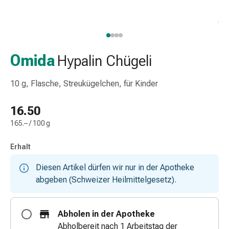
Taschentücher
Schnupfen
Hautirritation
&
-
Omida
Hypalin Chügeli
verletzung
Elastische
10 g, Flasche, Streukügelchen, für Kinder
Binden
Kompressen
16.50
Fingerverbände
165.– / 100 g
Fixierpflaster
Gazebinden
Erhalt
Kompressionsbinden
Pflaster
Diesen Artikel dürfen wir nur in der Apotheke
Pflasterbinden,
abgeben (Schweizer Heilmittelgesetz).
Tapes
&
Abholen in der Apotheke
Zubehör
Abholbereit nach 1 Arbeitstag der
Netz-