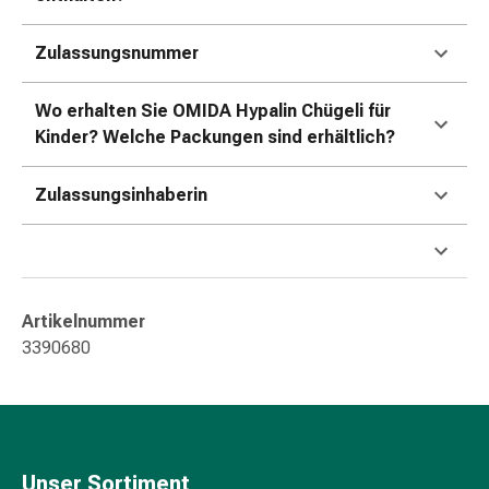
Durchfall
Hämorrhoiden
Zulassungsnummer
Magenbrennen
Erbrechen
Wo erhalten Sie OMIDA Hypalin Chügeli für
&
Kinder? Welche Packungen sind erhältlich?
Übelkeit
Bauchschmerzen,
Zulassungsinhaberin
Blähungen
&
Verdauung
Verstopfung
Hauterkrankungen
Artikelnummer
Ekzeme,
3390680
Hautpilz
&
Juckreiz
Warzen
&
Unser Sortiment