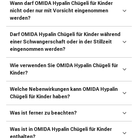
Kreislauf
Wann darf OMIDA Hypalin Chügeli für Kinder
Raucherentwöhnung
nicht oder nur mit Vorsicht eingenommen
Venen
werden?
Herznerven-
Störung
Darf OMIDA Hypalin Chügeli für Kinder während
Gedächtnis-
einer Schwangerschaft oder in der Stillzeit
&
eingenommen werden?
Konzentrationsstörung
Allergie
Wie verwenden Sie OMIDA Hypalin Chügeli für
Antiallergika
Kinder?
Für
die
Welche Nebenwirkungen kann OMIDA Hypalin
Haut
Chügeli für Kinder haben?
Für
die
Was ist ferner zu beachten?
Nase
Magen
&
Was ist in OMIDA Hypalin Chügeli für Kinder
Darm
enthalten?