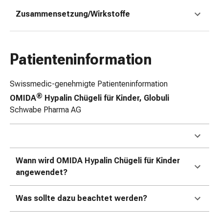
Zugsalbe
Tupfer
Zusammensetzung/Wirkstoffe
Sehen
&
Hören
Patienteninformation
Ohrenpflege
&
Zubehör
Swissmedic-genehmigte Patienteninformation
Ohrenschmerzen
®
OMIDA
Hypalin Chügeli für Kinder, Globuli
Augentropfen
Schwabe Pharma AG
Augenentzündung
Augenverbände
Augenhygiene
Herz,
Wann wird OMIDA Hypalin Chügeli für Kinder
Kreislauf
angewendet?
&
Blutgefässe
Was sollte dazu beachtet werden?
Herztherapie
Kompressionsstrümpfe