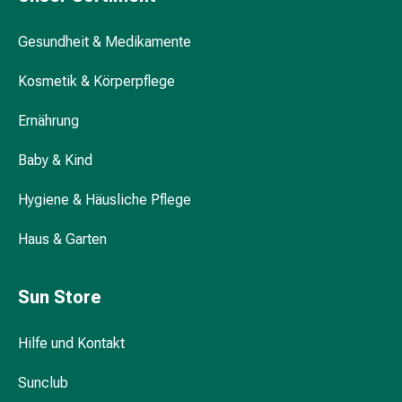
Hühneraugen
Nagel
Gesundheit & Medikamente
&
Fusspilz
Kosmetik & Körperpflege
Narben,Tinkturen
&
Ernährung
Gels
Trockene
Baby & Kind
&
Spröde
Hygiene & Häusliche Pflege
Haut
Schwitzen
Haus & Garten
&
Hyperhidrose
Sun Store
Unreine
Haut
Hilfe und Kontakt
&
Pickel
Sunclub
Fieberbläschen