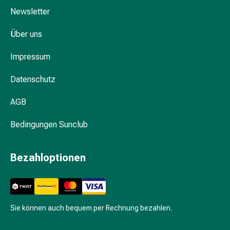
Hautausschlag
Newsletter
Akne
Naturmittel
Über uns
Bachblütentherapie
Gemmotherapie
Impressum
Homöopathie
Pflanzenheilkunde
Datenschutz
&
AGB
Kräutermedizin
Schüssler
Bedingungen Sunclub
Salz
Spagyrik
Anthroposophika
Bezahloptionen
Blase,
Niere
&
Prostata
Sie können auch bequem per Rechnung bezahlen.
Harnwegsbeschwerden
Prostata