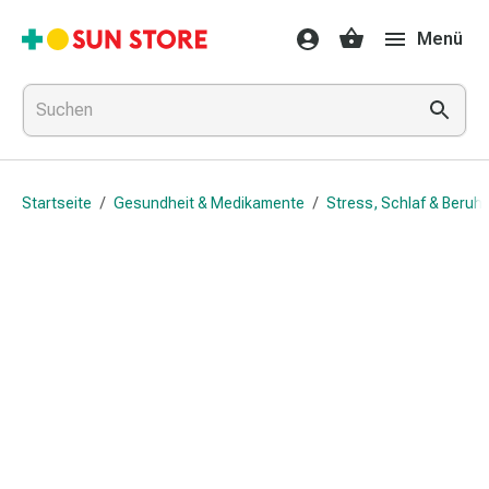
Gesundheit
Menü
&
Medikamente
Erkältung
&
Grippe
Hals
Startseite
/
Gesundheit & Medikamente
/
Stress, Schlaf & Beruh
&
Hustenbonbons
Halsschmerzen
Grippe-
&
Erkältung
Husten
Inhalationsgerät
&
Ausstattung
Nasenspülung