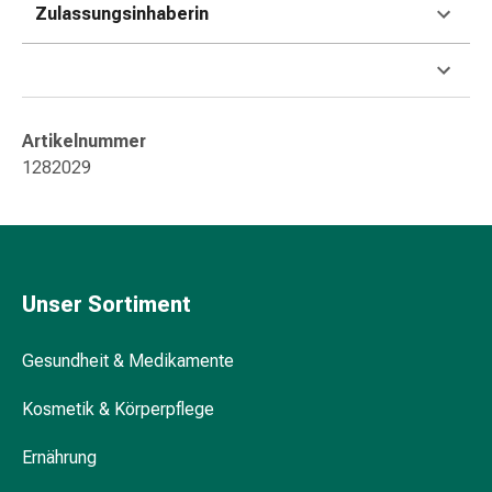
Hühneraugen
Zulassungsinhaberin
Nagel
&
Fusspilz
Narben,Tinkturen
&
Artikelnummer
Gels
1282029
Trockene
&
Spröde
Haut
Schwitzen
Unser Sortiment
&
Hyperhidrose
Gesundheit & Medikamente
Unreine
Haut
Kosmetik & Körperpflege
&
Pickel
Ernährung
Fieberbläschen