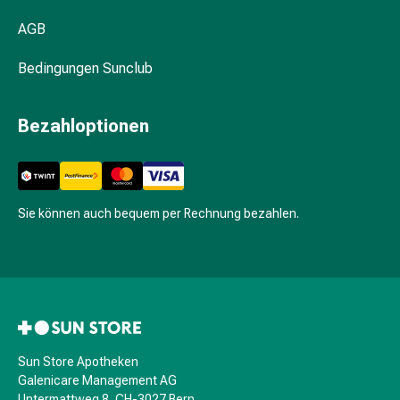
Nieren-
AGB
und
Blasenbeschwerden
Bedingungen Sunclub
Schmerzen
Kopfschmerzen
Bezahloptionen
&
Migräne
Schmerzmittel
Muskel-
&
Sie können auch bequem per Rechnung bezahlen.
Gelenkschmerzen
Kälte
&
Alternativtherapie
Schmerztherapie
Wärme
&
Sun Store Apotheken
Alternativtherapie
Galenicare Management AG
Untermattweg 8, CH-3027 Bern