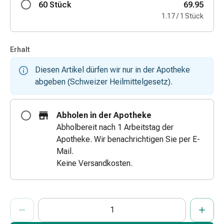
60 Stück
69.95
&
1.17 / 1 Stück
Schlauchverbände
Verbandsmaterialien
Sonnenbrand
Erhalt
&
Verbrennungen
Diesen Artikel dürfen wir nur in der Apotheke
Verbands-
abgeben (Schweizer Heilmittelgesetz).
Sets
Wundauflagen
Abholen in der Apotheke
Wundsalben
Abholbereit nach 1 Arbeitstag der
&
Apotheke. Wir benachrichtigen Sie per E-
-
Mail.
desinfektion
Keine Versandkosten.
Sprühpflaster
Wundverschlussstreifen
&
ProductDetailPage.Aria.AddToCartQuantityControlInst
-
Anzahl Exemplare dieses Artikels zum Hinzufügen in den War
Sie haben die maximale Bestellmenge für diesen Artikel erreic
Wir haben momentan kein weiteres Exemplar dieses Artikels a
kleber