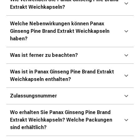
Durchfall
Extrakt Weichkapseln?
Hämorrhoiden
Magenbrennen
Welche Nebenwirkungen können Panax
Erbrechen
Ginseng Pine Brand Extrakt Weichkapseln
&
haben?
Übelkeit
Bauchschmerzen,
Was ist ferner zu beachten?
Blähungen
&
Was ist in Panax Ginseng Pine Brand Extrakt
Verdauung
Weichkapseln enthalten?
Verstopfung
Hauterkrankungen
Zulassungsnummer
Ekzeme,
Hautpilz
&
Wo erhalten Sie Panax Ginseng Pine Brand
Juckreiz
Extrakt Weichkapseln? Welche Packungen
Warzen
sind erhältlich?
&