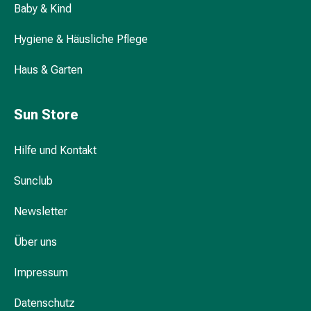
Hautausschlag
Baby & Kind
Akne
Hygiene & Häusliche Pflege
Naturmittel
Bachblütentherapie
Haus & Garten
Gemmotherapie
Homöopathie
Pflanzenheilkunde
Sun Store
&
Kräutermedizin
Hilfe und Kontakt
Schüssler
Salz
Sunclub
Spagyrik
Anthroposophika
Newsletter
Blase,
Niere
Über uns
&
Impressum
Prostata
Harnwegsbeschwerden
Datenschutz
Prostata