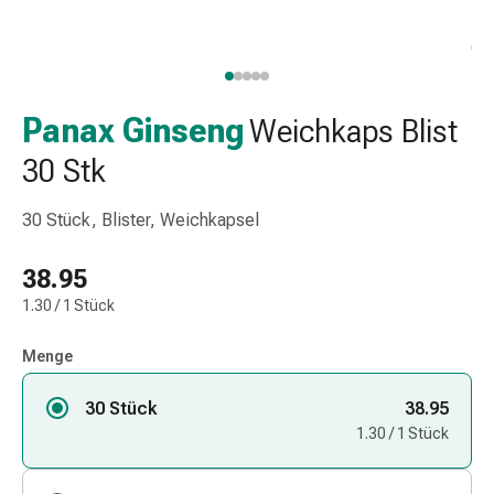
Taschentücher
Schnupfen
Hautirritation
&
-
Panax Ginseng
Weichkaps Blist
verletzung
30 Stk
Elastische
Binden
30 Stück, Blister, Weichkapsel
Kompressen
Fingerverbände
38.95
Fixierpflaster
Gazebinden
1.30 / 1 Stück
Kompressionsbinden
Pflaster
Menge
Pflasterbinden,
30 Stück
Tapes
38.95
&
1.30 / 1 Stück
Zubehör
Netz-