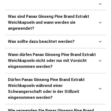
Kreislauf
Raucherentwöhnung
Venen
Was sind Panax Ginseng Pine Brand Extrakt
Herznerven-
Weichkapseln und wann werden sie
Störung
angewendet?
Gedächtnis-
&
Was sollte dazu beachtet werden?
Konzentrationsstörung
Allergie
Wann dürfen Panax Ginseng Pine Brand Extrakt
Antiallergika
Weichkapseln nicht oder nur mit Vorsicht
Für
eingenommen werden?
die
Haut
Dürfen Panax Ginseng Pine Brand Extrakt
Für
Weichkapseln während einer
die
Schwangerschaft oder in der Stillzeit
Nase
eingenommen werden?
Magen
&
Darm
Wie verwenden Sie Panax Ginseng Pine Brand