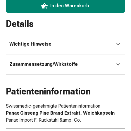
Zugsalbe
In den Warenkorb
Tupfer
Sehen
Details
&
Hören
Ohrenpflege
&
Wichtige Hinweise
Zubehör
Ohrenschmerzen
Augentropfen
Zusammensetzung/Wirkstoffe
Augenentzündung
Augenverbände
Augenhygiene
Patienteninformation
Herz,
Kreislauf
Swissmedic-genehmigte Patienteninformation
&
Panax Ginseng Pine Brand Extrakt, Weichkapseln
Blutgefässe
Panax Import F. Ruckstuhl &amp; Co.
Herztherapie
Kompressionsstrümpfe