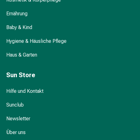
Darm
Durchfall
Ernährung
Hämorrhoiden
Baby & Kind
Magenbrennen
Erbrechen
Hygiene & Häusliche Pflege
&
Übelkeit
Haus & Garten
Bauchschmerzen,
Blähungen
&
Sun Store
Verdauung
Verstopfung
Hilfe und Kontakt
Hauterkrankungen
Ekzeme,
Sunclub
Hautpilz
&
Newsletter
Juckreiz
Über uns
Warzen