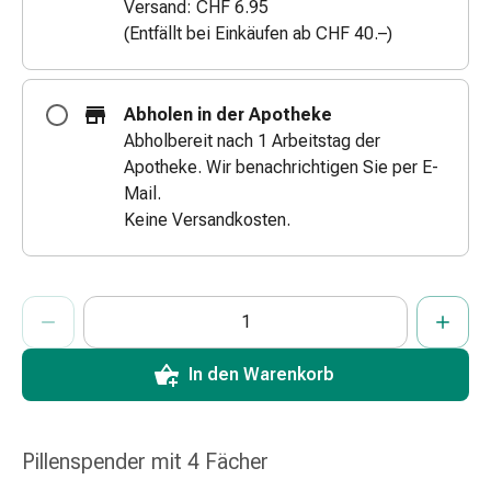
Versand: CHF 6.95
&
(Entfällt bei Einkäufen ab CHF 40.–)
Schlauchverbände
Verbandsmaterialien
Sonnenbrand
Abholen in der Apotheke
&
Abholbereit nach 1 Arbeitstag der
Verbrennungen
Apotheke. Wir benachrichtigen Sie per E-
Verbands-
Mail.
Sets
Keine Versandkosten.
Wundauflagen
Wundsalben
&
ProductDetailPage.Aria.AddToCartQuantityControlInst
Anzahl Exemplare dieses Artikels zum Hinzufügen in den War
Sie haben die maximale Bestellmenge für diesen Artikel erreic
Wir haben momentan kein weiteres Exemplar dieses Artikels a
-
desinfektion
Sprühpflaster
In den Warenkorb
Wundverschlussstreifen
&
-
Pillenspender mit 4 Fächer
kleber