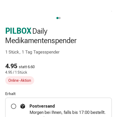
Taschentücher
Schnupfen
Hautirritation
&
-
PILBOX
Daily
verletzung
Medikamentenspender
Elastische
Binden
1 Stück, 1 Tag Tagesspender
Kompressen
Fingerverbände
4.95
Fixierpflaster
statt 6.60
Gazebinden
4.95 / 1 Stück
Kompressionsbinden
Online-Aktion
Pflaster
Pflasterbinden,
Erhalt
Tapes
&
Postversand
Zubehör
Morgen bei Ihnen, falls bis 17:00 bestellt.
Netz-