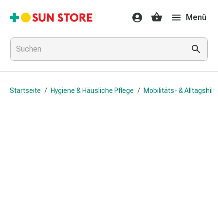
Gesundheit
Menü
&
Medikamente
Erkältung
&
Grippe
Hals
Startseite
/
Hygiene & Häusliche Pflege
/
Mobilitäts- & Alltagshilf
&
Hustenbonbons
Halsschmerzen
Grippe-
&
Erkältung
Husten
Inhalationsgerät
&
Ausstattung
Nasenspülung