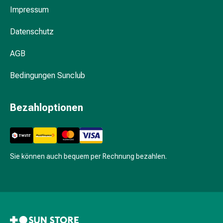
&
Impressum
Hühneraugen
Nagel
Datenschutz
&
Fusspilz
AGB
Narben,Tinkturen
&
Bedingungen Sunclub
Gels
Trockene
Bezahloptionen
&
Spröde
Haut
Schwitzen
&
Sie können auch bequem per Rechnung bezahlen.
Hyperhidrose
Unreine
Haut
&
Pickel