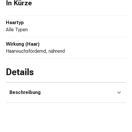
Zugsalbe
In Kürze
Tupfer
Sehen
&
Haartyp
Hören
alle Typen
Ohrenpflege
&
Wirkung (Haar)
Zubehör
haarwuchsfördernd, nährend
Ohrenschmerzen
Augentropfen
Details
Augenentzündung
Augenverbände
Augenhygiene
Beschreibung
Herz,
Kreislauf
&
Blutgefässe
Herztherapie
Kompressionsstrümpfe