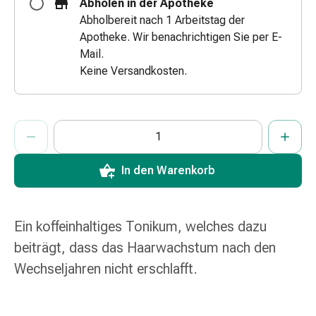
Abholen in der Apotheke
&
Abholbereit nach 1 Arbeitstag der
Schlauchverbände
Apotheke. Wir benachrichtigen Sie per E-
Verbandsmaterialien
Mail.
Sonnenbrand
Keine Versandkosten.
&
Verbrennungen
Verbands-
ProductDetailPage.Aria.AddToCartQuantityControlInst
Anzahl Exemplare dieses Artikels zum Hinzufügen in den War
Sie haben die maximale Bestellmenge für diesen Artikel erreic
Wir haben momentan kein weiteres Exemplar dieses Artikels a
Sets
Wundauflagen
Wundsalben
In den Warenkorb
&
-
desinfektion
Ein koffeinhaltiges Tonikum, welches dazu
Sprühpflaster
beiträgt, dass das Haarwachstum nach den
Wundverschlussstreifen
Wechseljahren nicht erschlafft.
&
-
kleber