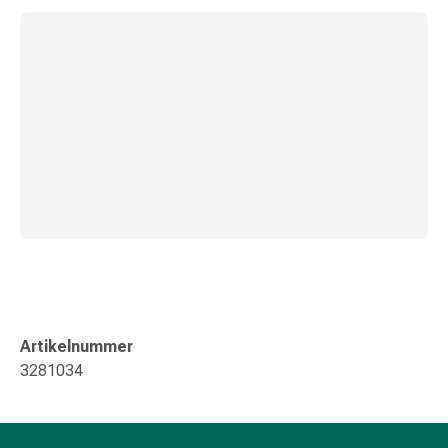
Kreislauf
Raucherentwöhnung
Venen
Herznerven-
Störung
Gedächtnis-
&
Konzentrationsstörung
Allergie
Antiallergika
Für
die
Haut
Für
Artikelnummer
die
3281034
Nase
Magen
&
Darm