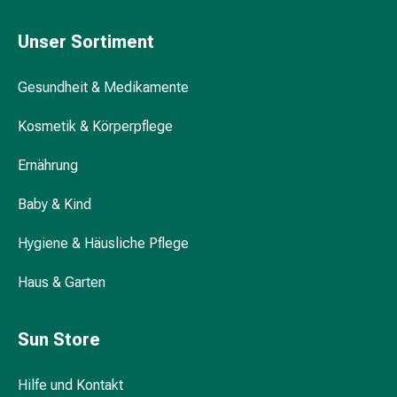
Durchfall
Hämorrhoiden
Unser Sortiment
Magenbrennen
Erbrechen
Gesundheit & Medikamente
&
Übelkeit
Kosmetik & Körperpflege
Bauchschmerzen,
Ernährung
Blähungen
&
Baby & Kind
Verdauung
Verstopfung
Hygiene & Häusliche Pflege
Hauterkrankungen
Ekzeme,
Haus & Garten
Hautpilz
&
Juckreiz
Sun Store
Warzen
&
Hilfe und Kontakt