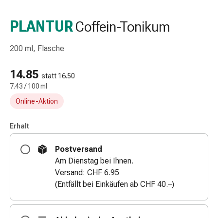
Taschentücher
Schnupfen
PLANTUR
Coffein-Tonikum
Hautirritation
&
200 ml, Flasche
-
verletzung
14.85
Elastische
statt 16.50
7.43 / 100 ml
Binden
Kompressen
Online-Aktion
Fingerverbände
Fixierpflaster
Erhalt
Gazebinden
Kompressionsbinden
Postversand
Pflaster
Am Dienstag bei Ihnen.
Pflasterbinden,
Versand: CHF 6.95
Tapes
(Entfällt bei Einkäufen ab CHF 40.–)
&
Zubehör
Netz-