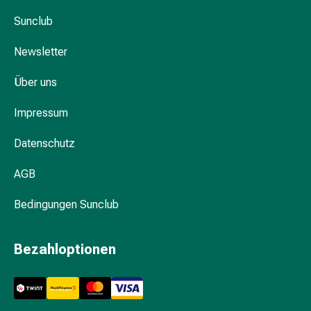
Hühneraugen
Nagel
Sunclub
&
Newsletter
Fusspilz
Narben,Tinkturen
Über uns
&
Gels
Impressum
Trockene
&
Datenschutz
Spröde
Haut
AGB
Schwitzen
&
Bedingungen Sunclub
Hyperhidrose
Unreine
Bezahloptionen
Haut
&
Pickel
Fieberbläschen