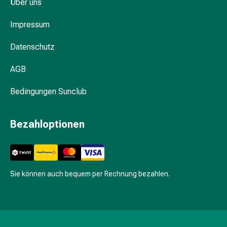
Hühneraugen
Über uns
Nagel
Impressum
&
Fusspilz
Datenschutz
Narben,Tinkturen
&
AGB
Gels
Trockene
Bedingungen Sunclub
&
Spröde
Haut
Bezahloptionen
Schwitzen
&
Hyperhidrose
Unreine
Sie können auch bequem per Rechnung bezahlen.
Haut
&
Pickel
Fieberbläschen