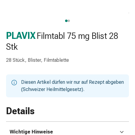
Taschentücher
Schnupfen
Hautirritation
&
-
PLAVIX
Filmtabl 75 mg Blist 28
verletzung
Stk
Elastische
Binden
28 Stück, Blister, Filmtablette
Kompressen
Fingerverbände
Fixierpflaster
Diesen Artikel dürfen wir nur auf Rezept abgeben
Gazebinden
(Schweizer Heilmittelgesetz).
Kompressionsbinden
Pflaster
Pflasterbinden,
Details
Tapes
&
Zubehör
Wichtige Hinweise
Netz-