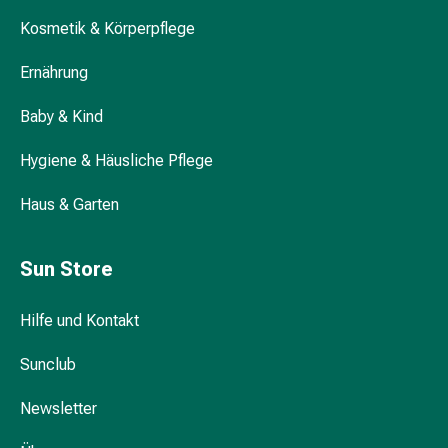
Durchfall
Kosmetik & Körperpflege
Hämorrhoiden
Magenbrennen
Ernährung
Erbrechen
&
Baby & Kind
Übelkeit
Hygiene & Häusliche Pflege
Bauchschmerzen,
Blähungen
Haus & Garten
&
Verdauung
Verstopfung
Sun Store
Hauterkrankungen
Ekzeme,
Hilfe und Kontakt
Hautpilz
&
Sunclub
Juckreiz
Warzen
Newsletter
&