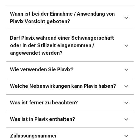
Zugsalbe
Tupfer
Wann ist bei der Einnahme / Anwendung von
Sehen
Plavix Vorsicht geboten?
&
Hören
Darf Plavix während einer Schwangerschaft
Ohrenpflege
oder in der Stillzeit eingenommen /
&
angewendet werden?
Zubehör
Ohrenschmerzen
Augentropfen
Wie verwenden Sie Plavix?
Augenentzündung
Augenverbände
Welche Nebenwirkungen kann Plavix haben?
Augenhygiene
Herz,
Was ist ferner zu beachten?
Kreislauf
&
Was ist in Plavix enthalten?
Blutgefässe
Herztherapie
Kompressionsstrümpfe
Zulassungsnummer