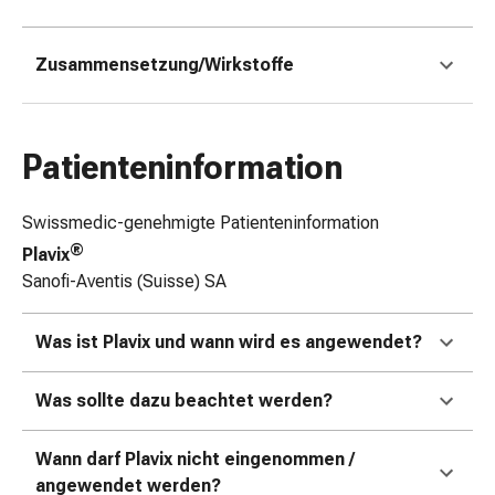
&
Schlauchverbände
Zusammensetzung/Wirkstoffe
Verbandsmaterialien
Sonnenbrand
&
Verbrennungen
Patienteninformation
Verbands-
Sets
Swissmedic-genehmigte Patienteninformation
Wundauflagen
®
Plavix
Wundsalben
Sanofi-Aventis (Suisse) SA
&
-
desinfektion
Was ist Plavix und wann wird es angewendet?
Sprühpflaster
Wundverschlussstreifen
Was sollte dazu beachtet werden?
&
-
Wann darf Plavix nicht eingenommen /
kleber
angewendet werden?