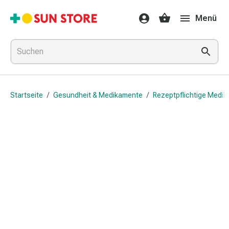
Gesundheit
Menü
&
Medikamente
Erkältung
&
Grippe
Hals
Startseite
/
Gesundheit & Medikamente
/
Rezeptpflichtige Medi
&
Hustenbonbons
Halsschmerzen
Grippe-
&
Erkältung
Husten
Inhalationsgerät
&
Ausstattung
Nasenspülung