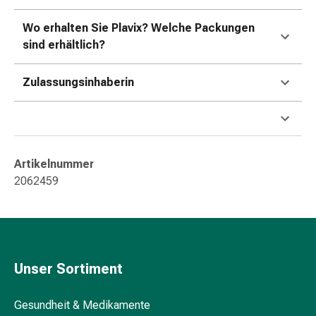
Kreislauf
Raucherentwöhnung
Wo erhalten Sie Plavix? Welche Packungen
Venen
sind erhältlich?
Herznerven-
Störung
Zulassungsinhaberin
Gedächtnis-
&
Konzentrationsstörung
Allergie
Antiallergika
Artikelnummer
Für
2062459
die
Haut
Für
die
Nase
Unser Sortiment
Magen
&
Gesundheit & Medikamente
Darm