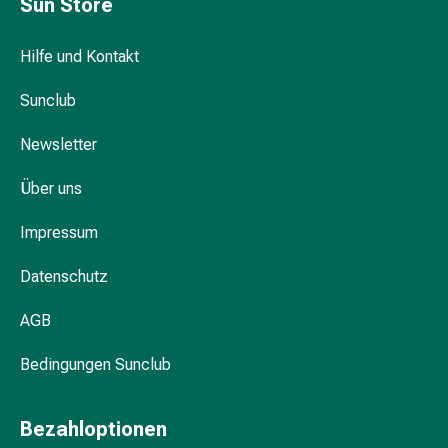
Sun Store
Durchfall
Hämorrhoiden
Hilfe und Kontakt
Magenbrennen
Erbrechen
Sunclub
&
Übelkeit
Newsletter
Bauchschmerzen,
Blähungen
Über uns
&
Impressum
Verdauung
Verstopfung
Datenschutz
Hauterkrankungen
Ekzeme,
AGB
Hautpilz
&
Bedingungen Sunclub
Juckreiz
Warzen
Bezahloptionen
&