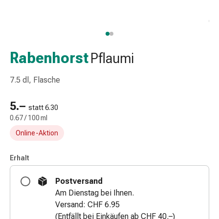
Taschentücher
Schnupfen
Hautirritation
&
-
Rabenhorst
Pflaumi
verletzung
Elastische
7.5 dl, Flasche
Binden
Kompressen
5.–
statt 6.30
Fingerverbände
0.67 / 100 ml
Fixierpflaster
Online-Aktion
Gazebinden
Kompressionsbinden
Pflaster
Erhalt
Pflasterbinden,
Postversand
Tapes
Am Dienstag bei Ihnen.
&
Versand: CHF 6.95
Zubehör
(Entfällt bei Einkäufen ab CHF 40.–)
Netz-