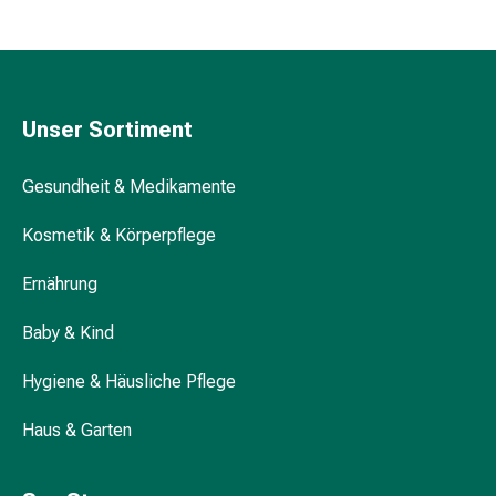
Kreislauf
Raucherentwöhnung
Venen
Herznerven-
Störung
Unser Sortiment
Gedächtnis-
&
Gesundheit & Medikamente
Konzentrationsstörung
Allergie
Kosmetik & Körperpflege
Antiallergika
Für
Ernährung
die
Haut
Baby & Kind
Für
Hygiene & Häusliche Pflege
die
Nase
Haus & Garten
Magen
&
Darm