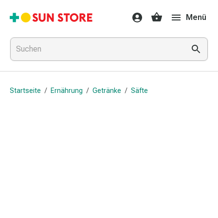
Gesundheit
Menü
&
Medikamente
Erkältung
&
Grippe
Hals
Startseite
/
Ernährung
/
Getränke
/
Säfte
&
Hustenbonbons
Halsschmerzen
Grippe-
&
Erkältung
Husten
Inhalationsgerät
&
Ausstattung
Nasenspülung