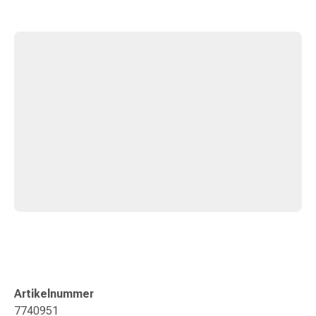
Zugsalbe
Tupfer
Sehen
&
Hören
Ohrenpflege
&
Zubehör
Ohrenschmerzen
Augentropfen
Augenentzündung
Augenverbände
Augenhygiene
Herz,
Kreislauf
&
Blutgefässe
Herztherapie
Artikelnummer
Kompressionsstrümpfe
7740951