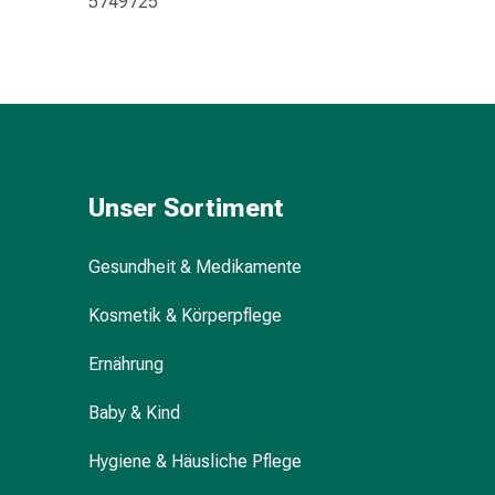
5749725
Kreislauf
Raucherentwöhnung
Venen
Blutgerinnung
Herznerven-
Störung
Gedächtnis-
&
Unser Sortiment
Konzentrationsstörung
Allergie
Gesundheit & Medikamente
Antiallergika
Für
Kosmetik & Körperpflege
die
Haut
Ernährung
Für
die
Baby & Kind
Nase
Hygiene & Häusliche Pflege
Magen
&