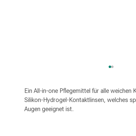
Taschentücher
Schnupfen
Hautirritation
&
-
verletzung
Elastische
Binden
Kompressen
Fingerverbände
Fixierpflaster
Gazebinden
Ein All-in-one Pflegemittel für alle weichen 
Kompressionsbinden
Pflaster
Silikon-Hydrogel-Kontaktlinsen, welches spe
Pflasterbinden,
Augen geeignet ist.
Tapes
&
Zubehör
Netz-