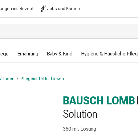
lungen mit Rezept
Jobs und Karriere
lege
Ernährung
Baby & Kind
Hygiene & Häusliche Pfle
ktlinsen
/
Pflegemittel für Linsen
BAUSCH LOMB
Solution
360 ml, Lösung