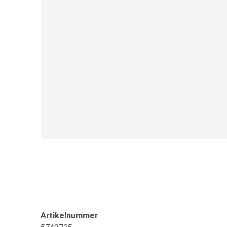
Zugsalbe
Tupfer
Sehen
&
Hören
Ohrenpflege
&
Zubehör
Ohrenschmerzen
Augentropfen
Augenentzündung
Augenverbände
Augenhygiene
Herz,
Kreislauf
&
Blutgefässe
Herztherapie
Artikelnummer
Kompressionsstrümpfe