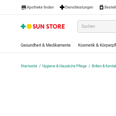
Gesundheit
Apotheke finden
Dienstleistungen
Bestel
&
Medikamente
Erkältung
&
Grippe
Hals
Gesundheit & Medikamente
Kosmetik & Körperpf
&
Hustenbonbons
Halsschmerzen
Startseite
/
Hygiene & Häusliche Pflege
/
Brillen & Konta
Grippe-
&
Erkältung
Husten
Inhalationsgerät
&
Ausstattung
Nasenspülung