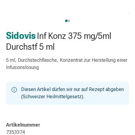
Taschentücher
Schnupfen
Hautirritation
&
-
Sidovis
Inf Konz 375 mg/5ml
verletzung
Durchstf 5 ml
Elastische
Binden
5 ml, Durchstechflasche, Konzentrat zur Herstellung einer
Kompressen
Infusionslösung
Fingerverbände
Fixierpflaster
Gazebinden
Diesen Artikel dürfen wir nur auf Rezept abgeben
Kompressionsbinden
(Schweizer Heilmittelgesetz).
Pflaster
Pflasterbinden,
Tapes
&
Artikelnummer
Zubehör
7353374
Netz-