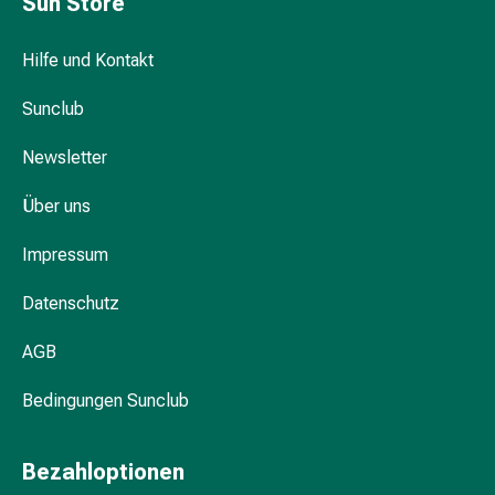
Sun Store
Zugsalbe
Tupfer
Sehen
Hilfe und Kontakt
&
Sunclub
Hören
Ohrenpflege
Newsletter
&
Zubehör
Über uns
Ohrenschmerzen
Augentropfen
Impressum
Augenentzündung
Augenverbände
Datenschutz
Augenhygiene
Herz,
AGB
Kreislauf
Bedingungen Sunclub
&
Blutgefässe
Herztherapie
Bezahloptionen
Kompressionsstrümpfe