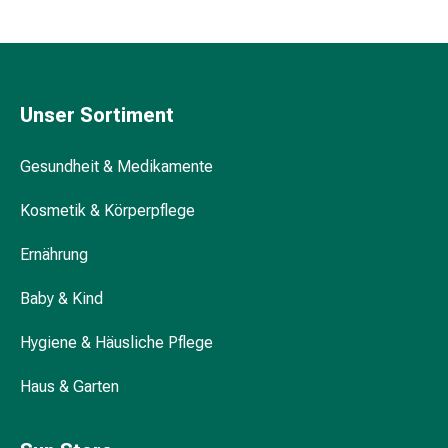
&
Schlauchverbände
Verbandsmaterialien
Sonnenbrand
Unser Sortiment
&
Verbrennungen
Verbands-
Gesundheit & Medikamente
Sets
Kosmetik & Körperpflege
Wundauflagen
Wundsalben
Ernährung
&
-
Baby & Kind
desinfektion
Sprühpflaster
Hygiene & Häusliche Pflege
Wundverschlussstreifen
&
Haus & Garten
-
kleber