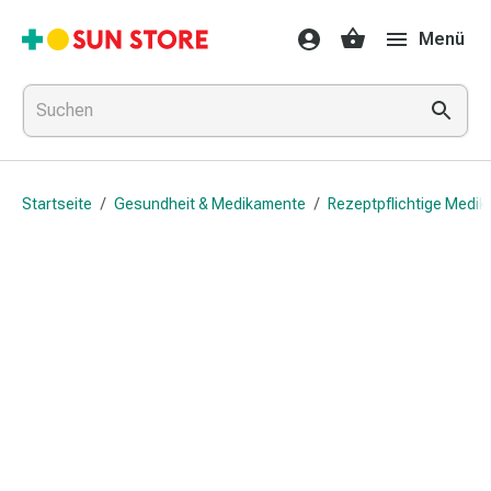
Gesundheit
Menü
&
Medikamente
Erkältung
&
Grippe
Hals
Startseite
/
Gesundheit & Medikamente
/
Rezeptpflichtige Medi
&
Hustenbonbons
Halsschmerzen
Grippe-
&
Erkältung
Husten
Inhalationsgerät
&
Ausstattung
Nasenspülung