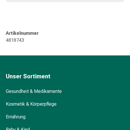
Kreislauf
Raucherentwöhnung
Venen
Herznerven-
Störung
Artikelnummer
Gedächtnis-
4818743
&
Konzentrationsstörung
Allergie
Antiallergika
Für
Unser Sortiment
die
Haut
Gesundheit & Medikamente
Für
die
Kosmetik & Körperpflege
Nase
Magen
Ernährung
&
Darm
Baby & Kind