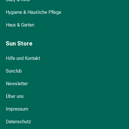
Durchfall
Hygiene & Häusliche Pflege
Hämorrhoiden
Magenbrennen
Haus & Garten
Erbrechen
&
Übelkeit
Sun Store
Bauchschmerzen,
Blähungen
Hilfe und Kontakt
&
Verdauung
Sunclub
Verstopfung
Hauterkrankungen
Newsletter
Ekzeme,
Hautpilz
Über uns
&
Impressum
Juckreiz
Warzen
Datenschutz
&