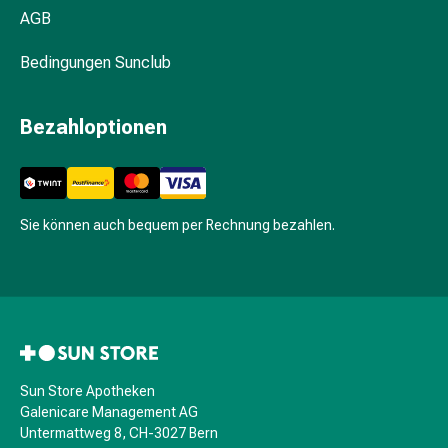
Hühneraugen
AGB
Nagel
&
Bedingungen Sunclub
Fusspilz
Narben,Tinkturen
&
Bezahloptionen
Gels
Trockene
&
Spröde
Sie können auch bequem per Rechnung bezahlen.
Haut
Schwitzen
&
Hyperhidrose
Unreine
Haut
&
Sun Store Apotheken
Pickel
Galenicare Management AG
Untermattweg 8, CH-3027 Bern
Fieberbläschen