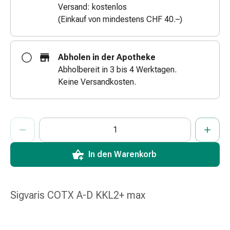
Versand: kostenlos
&
(Einkauf von mindestens CHF 40.–)
Schlauchverbände
Verbandsmaterialien
Sonnenbrand
Abholen in der Apotheke
&
Abholbereit in 3 bis 4 Werktagen.
Verbrennungen
Keine Versandkosten.
Verbands-
Sets
Wundauflagen
ProductDetailPage.Aria.AddToCartQuantityControlInst
Wundsalben
Anzahl Exemplare dieses Artikels zum Hinzufügen in den War
Sie haben die maximale Bestellmenge für diesen Artikel erreic
Wir haben momentan kein weiteres Exemplar dieses Artikels a
&
-
In den Warenkorb
desinfektion
Sprühpflaster
Wundverschlussstreifen
Sigvaris COTX A-D KKL2+ max
&
-
kleber