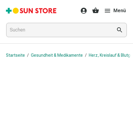
Gesundheit
Menü
&
Medikamente
Erkältung
&
Grippe
Hals
Startseite
/
Gesundheit & Medikamente
/
Herz, Kreislauf & Blutg
&
Hustenbonbons
Halsschmerzen
Grippe-
&
Erkältung
Husten
Inhalationsgerät
&
Ausstattung
Nasenspülung