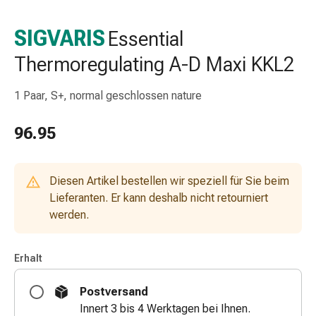
Taschentücher
Schnupfen
SIGVARIS
Essential
Hautirritation
Thermoregulating A-D Maxi KKL2
&
-
verletzung
1 Paar, S+, normal geschlossen nature
Elastische
Binden
96.95
Kompressen
Fingerverbände
Fixierpflaster
Diesen Artikel bestellen wir speziell für Sie beim
Gazebinden
Lieferanten. Er kann deshalb nicht retourniert
Kompressionsbinden
werden.
Pflaster
Pflasterbinden,
Erhalt
Tapes
&
Postversand
Zubehör
Innert 3 bis 4 Werktagen bei Ihnen.
Netz-