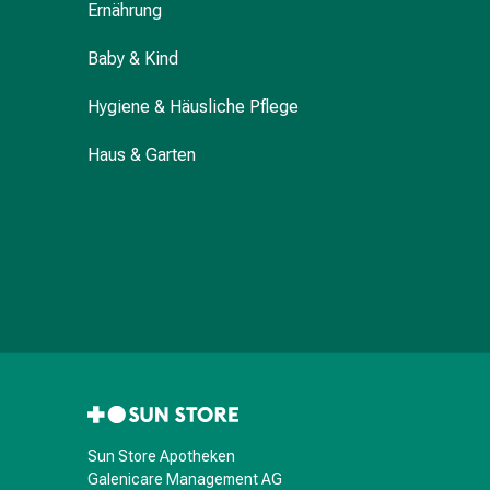
Ernährung
Darm
Durchfall
Baby & Kind
Hämorrhoiden
Magenbrennen
Hygiene & Häusliche Pflege
Erbrechen
&
Haus & Garten
Übelkeit
Bauchschmerzen,
Blähungen
&
Verdauung
Verstopfung
Hauterkrankungen
Ekzeme,
Hautpilz
&
Juckreiz
Sun Store Apotheken
Warzen
Galenicare Management AG