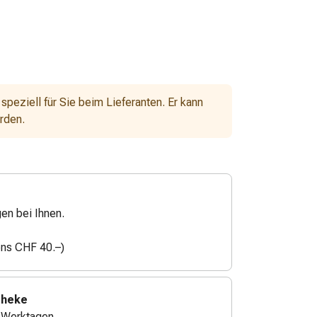
 speziell für Sie beim Lieferanten. Er kann
erden.
gen bei Ihnen.
ens CHF 40.–)
theke
4 Werktagen.