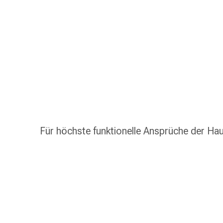
Taschentücher
Schnupfen
Hautirritation
&
-
verletzung
Elastische
Binden
Kompressen
Fingerverbände
Fixierpflaster
Für höchste funktionelle Ansprüche der Ha
Gazebinden
Kompressionsbinden
Pflaster
Pflasterbinden,
Tapes
&
Zubehör
Netz-