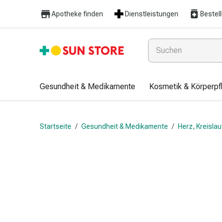
Gesundheit
Apotheke finden
Dienstleistungen
Bestel
&
Medikamente
Erkältung
&
Grippe
Hals
Gesundheit & Medikamente
Kosmetik & Körperpf
&
Hustenbonbons
Halsschmerzen
Startseite
/
Gesundheit & Medikamente
/
Herz, Kreisla
Grippe-
&
Erkältung
Husten
Inhalationsgerät
&
Ausstattung
Nasenspülung