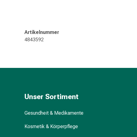
Kreislauf
Raucherentwöhnung
Venen
Blutgerinnung
Artikelnummer
Herznerven-
4843592
Störung
Gedächtnis-
&
Konzentrationsstörung
Allergie
Antiallergika
Für
die
Unser Sortiment
Haut
Für
Gesundheit & Medikamente
die
Nase
Kosmetik & Körperpflege
Magen
&