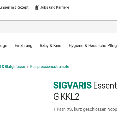
lungen mit Rezept
Jobs und Karriere
lege
Ernährung
Baby & Kind
Hygiene & Häusliche Pfle
uf & Blutgefässe
/
Kompressionsstrümpfe
SIGVARIS
Essent
G KKL2
1 Paar, XS, kurz geschlossen Nopp