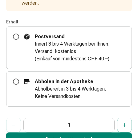
werden.
&
Schlauchverbände
Verbandsmaterialien
Erhalt
Sonnenbrand
&
Postversand
Verbrennungen
Innert 3 bis 4 Werktagen bei Ihnen.
Verbands-
Versand: kostenlos
Sets
(Einkauf von mindestens CHF 40.–)
Wundauflagen
Wundsalben
&
Abholen in der Apotheke
-
Abholbereit in 3 bis 4 Werktagen.
desinfektion
Keine Versandkosten.
Sprühpflaster
Wundverschlussstreifen
&
ProductDetailPage.Aria.AddToCartQuantityControlInst
Anzahl Exemplare dieses Artikels zum Hinzufügen in den War
Sie haben die maximale Bestellmenge für diesen Artikel erreic
Wir haben momentan kein weiteres Exemplar dieses Artikels a
-
kleber