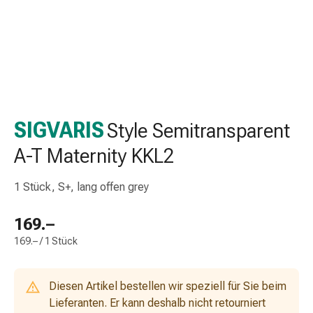
Taschentücher
Schnupfen
Hautirritation
&
-
verletzung
Elastische
SIGVARIS
Style Semitransparent
Binden
Kompressen
A-T Maternity KKL2
Fingerverbände
Fixierpflaster
1 Stück, S+, lang offen grey
Gazebinden
Kompressionsbinden
169.–
Pflaster
169.– / 1 Stück
Pflasterbinden,
Tapes
&
Diesen Artikel bestellen wir speziell für Sie beim
Zubehör
Lieferanten. Er kann deshalb nicht retourniert
Netz-