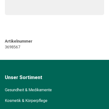
Kreislauf
Raucherentwöhnung
Venen
Blutgerinnung
Herznerven-
Störung
Gedächtnis-
Artikelnummer
&
3698567
Konzentrationsstörung
Allergie
Antiallergika
Für
die
Unser Sortiment
Haut
Für
Gesundheit & Medikamente
die
Nase
Kosmetik & Körperpflege
Magen
&