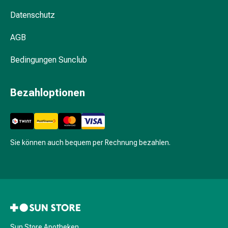
&
Hühneraugen
Datenschutz
Nagel
AGB
&
Fusspilz
Bedingungen Sunclub
Narben,Tinkturen
&
Gels
Bezahloptionen
Trockene
&
Spröde
Haut
Sie können auch bequem per Rechnung bezahlen.
Schwitzen
&
Hyperhidrose
Unreine
Haut
&
Pickel
Sun Store Apotheken