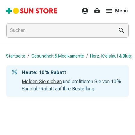
Gesundheit
Menü
&
Medikamente
Erkältung
&
Grippe
Hals
Startseite
/
Gesundheit & Medikamente
/
Herz, Kreislauf & Blutg
&
Hustenbonbons
Heute: 10 % Rabatt
Halsschmerzen
Grippe-
Melden Sie sich an
und profitieren Sie von 10 %
&
Sunclub-Rabatt auf Ihre Bestellung!
Erkältung
Husten
Inhalationsgerät
&
Ausstattung
Nasenspülung