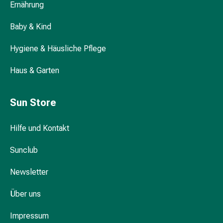
Ernährung
Darm
Durchfall
Baby & Kind
Hämorrhoiden
Magenbrennen
Hygiene & Häusliche Pflege
Erbrechen
&
Haus & Garten
Übelkeit
Bauchschmerzen,
Sun Store
Blähungen
&
Hilfe und Kontakt
Verdauung
Verstopfung
Sunclub
Hauterkrankungen
Ekzeme,
Newsletter
Hautpilz
&
Über uns
Juckreiz
Warzen
Impressum