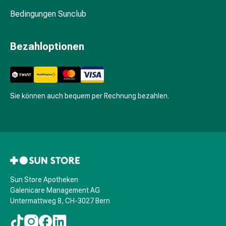
Hautausschlag
Bedingungen Sunclub
Akne
Naturmittel
Bachblütentherapie
Bezahloptionen
Gemmotherapie
Homöopathie
Pflanzenheilkunde
&
Sie können auch bequem per Rechnung bezahlen.
Kräutermedizin
Schüssler
Salz
Spagyrik
Anthroposophika
Blase,
Niere
Sun Store Apotheken
&
Galenicare Management AG
Prostata
Untermattweg 8, CH-3027 Bern
Harnwegsbeschwerden
Prostata