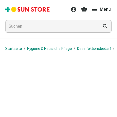
Gesundheit
Menü
&
Medikamente
Erkältung
&
Grippe
Hals
Startseite
/
Hygiene & Häusliche Pflege
/
Desinfektionsbedarf
/
&
Hustenbonbons
Halsschmerzen
Grippe-
&
Erkältung
Husten
Inhalationsgerät
&
Ausstattung
Nasenspülung