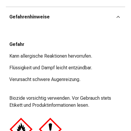
Zugsalbe
Tupfer
Sehen
Gefahrenhinweise
&
Hören
Ohrenpflege
&
Gefahr
Zubehör
Kann allergische Reaktionen hervorrufen.
Ohrenschmerzen
Augentropfen
Flüssigkeit und Dampf leicht entzündbar.
Augenentzündung
Augenverbände
Verursacht schwere Augenreizung.
Augenhygiene
Herz,
Biozide vorsichtig verwenden. Vor Gebrauch stets
Kreislauf
Etikett und Produktinformationen lesen.
&
Blutgefässe
Herztherapie
Kompressionsstrümpfe