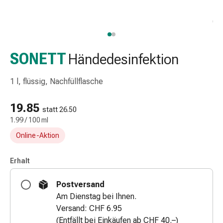
Taschentücher
Schnupfen
Hautirritation
&
-
SONETT
Händedesinfektion
verletzung
Elastische
1 l, flüssig, Nachfüllflasche
Binden
Kompressen
19.85
statt 26.50
Fingerverbände
1.99 / 100 ml
Fixierpflaster
Online-Aktion
Gazebinden
Kompressionsbinden
Pflaster
Erhalt
Pflasterbinden,
Postversand
Tapes
Am Dienstag bei Ihnen.
&
Versand: CHF 6.95
Zubehör
(Entfällt bei Einkäufen ab CHF 40.–)
Netz-