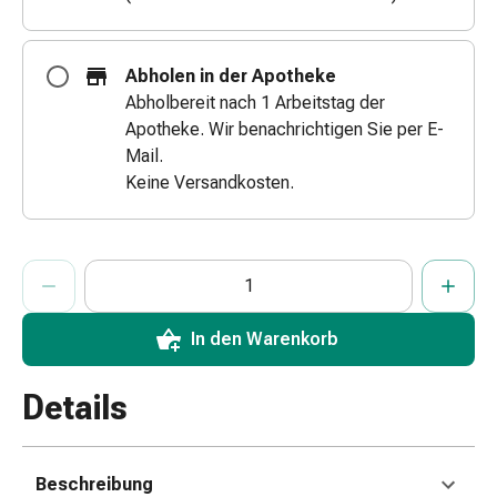
&
Schlauchverbände
Verbandsmaterialien
Abholen in der Apotheke
Sonnenbrand
Abholbereit nach 1 Arbeitstag der
&
Apotheke. Wir benachrichtigen Sie per E-
Verbrennungen
Mail.
Verbands-
Keine Versandkosten.
Sets
Wundauflagen
Wundsalben
ProductDetailPage.Aria.AddToCartQuantityControlInst
Anzahl Exemplare dieses Artikels zum Hinzufügen in den War
Sie haben die maximale Bestellmenge für diesen Artikel erreic
Wir haben momentan kein weiteres Exemplar dieses Artikels a
&
-
In den Warenkorb
desinfektion
Sprühpflaster
Wundverschlussstreifen
Details
&
-
kleber
Beschreibung