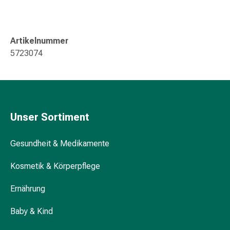
Durchfall
Hämorrhoiden
Magenbrennen
Artikelnummer
Erbrechen
5723074
&
Übelkeit
Bauchschmerzen,
Blähungen
&
Unser Sortiment
Verdauung
Verstopfung
Gesundheit & Medikamente
Hauterkrankungen
Ekzeme,
Kosmetik & Körperpflege
Hautpilz
&
Ernährung
Juckreiz
Warzen
Baby & Kind
&