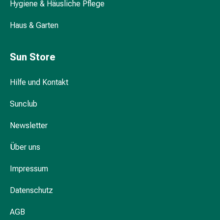
Hühneraugen
Hygiene & Häusliche Pflege
Nagel
&
Haus & Garten
Fusspilz
Narben,Tinkturen
Sun Store
&
Gels
Hilfe und Kontakt
Trockene
&
Sunclub
Spröde
Haut
Newsletter
Schwitzen
&
Über uns
Hyperhidrose
Unreine
Impressum
Haut
&
Datenschutz
Pickel
AGB
Fieberbläschen