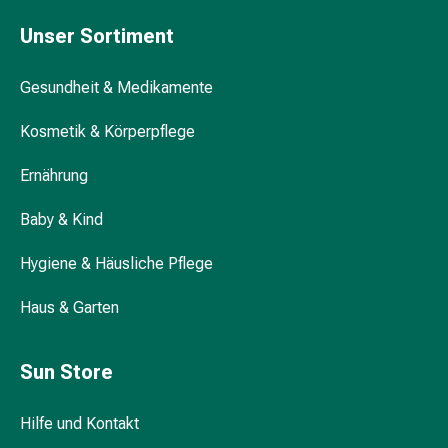
Hühneraugen
Nagel
Unser Sortiment
&
Fusspilz
Gesundheit & Medikamente
Narben,Tinkturen
&
Kosmetik & Körperpflege
Gels
Trockene
Ernährung
&
Spröde
Baby & Kind
Haut
Hygiene & Häusliche Pflege
Schwitzen
&
Haus & Garten
Hyperhidrose
Unreine
Haut
Sun Store
&
Pickel
Hilfe und Kontakt
Fieberbläschen