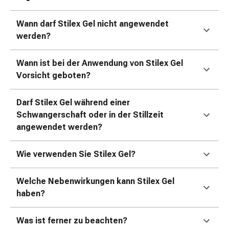
Kreislauf
Raucherentwöhnung
Wann darf Stilex Gel nicht angewendet
Venen
werden?
Herznerven-
Störung
Wann ist bei der Anwendung von Stilex Gel
Gedächtnis-
Vorsicht geboten?
&
Konzentrationsstörung
Darf Stilex Gel während einer
Allergie
Schwangerschaft oder in der Stillzeit
Antiallergika
angewendet werden?
Für
die
Haut
Wie verwenden Sie Stilex Gel?
Für
die
Welche Nebenwirkungen kann Stilex Gel
Nase
haben?
Magen
&
Was ist ferner zu beachten?
Darm