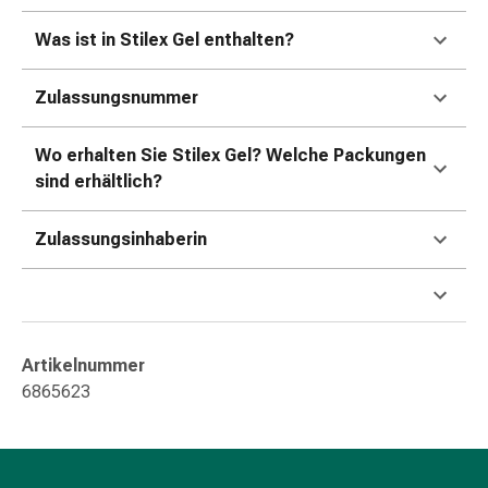
Durchfall
Was ist in Stilex Gel enthalten?
Hämorrhoiden
Magenbrennen
Zulassungsnummer
Erbrechen
&
Übelkeit
Wo erhalten Sie Stilex Gel? Welche Packungen
Bauchschmerzen,
sind erhältlich?
Blähungen
&
Zulassungsinhaberin
Verdauung
Verstopfung
Hauterkrankungen
Ekzeme,
Hautpilz
Artikelnummer
&
6865623
Juckreiz
Warzen
&