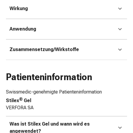
Zugsalbe
Tupfer
Wirkung
Sehen
&
Anwendung
Hören
Ohrenpflege
&
Zusammensetzung/Wirkstoffe
Zubehör
Ohrenschmerzen
Augentropfen
Augenentzündung
Patienteninformation
Augenverbände
Augenhygiene
Swissmedic-genehmigte Patienteninformation
Herz,
®
Kreislauf
Stilex
Gel
&
VERFORA SA
Blutgefässe
Herztherapie
Was ist Stilex Gel und wann wird es
Kompressionsstrümpfe
angewendet?