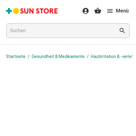
Gesundheit
Menü
&
Medikamente
Erkältung
&
Grippe
Hals
Startseite
/
Gesundheit & Medikamente
/
Hautirritation & -verlet
&
Hustenbonbons
Halsschmerzen
Grippe-
&
Erkältung
Husten
Inhalationsgerät
&
Ausstattung
Nasenspülung