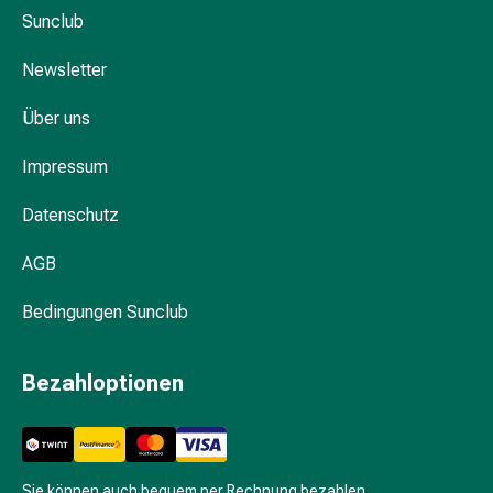
Hautausschlag
Sunclub
Akne
Naturmittel
Newsletter
Bachblütentherapie
Gemmotherapie
Über uns
Homöopathie
Impressum
Pflanzenheilkunde
&
Datenschutz
Kräutermedizin
Schüssler
AGB
Salz
Spagyrik
Bedingungen Sunclub
Anthroposophika
Blase,
Bezahloptionen
Niere
&
Prostata
Harnwegsbeschwerden
Prostata
Sie können auch bequem per Rechnung bezahlen.