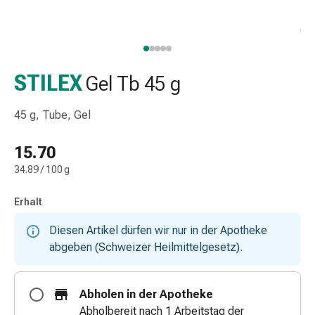
Taschentücher
Schnupfen
Hautirritation
&
-
STILEX
Gel Tb 45 g
verletzung
Elastische
45 g, Tube, Gel
Binden
Kompressen
15.70
Fingerverbände
34.89 / 100 g
Fixierpflaster
Gazebinden
Erhalt
Kompressionsbinden
Pflaster
Diesen Artikel dürfen wir nur in der Apotheke
Pflasterbinden,
abgeben (Schweizer Heilmittelgesetz).
Tapes
&
Abholen in der Apotheke
Zubehör
Abholbereit nach 1 Arbeitstag der
Netz-