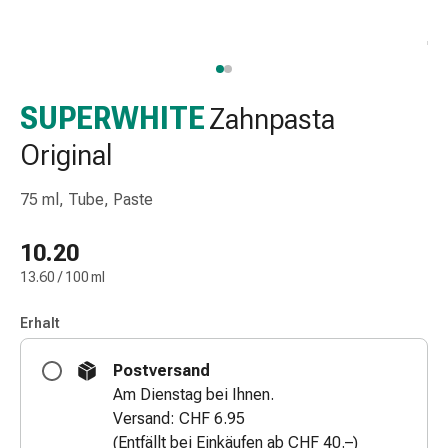
Taschentücher
Schnupfen
Hautirritation
&
-
SUPERWHITE
Zahnpasta
verletzung
Original
Elastische
Binden
75 ml, Tube, Paste
Kompressen
Fingerverbände
10.20
Fixierpflaster
Gazebinden
13.60 / 100 ml
Kompressionsbinden
Pflaster
Erhalt
Pflasterbinden,
Postversand
Tapes
Am Dienstag bei Ihnen.
&
Versand: CHF 6.95
Zubehör
(Entfällt bei Einkäufen ab CHF 40.–)
Netz-