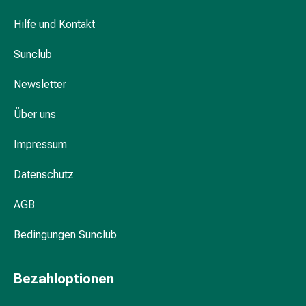
Darm
Hilfe und Kontakt
Durchfall
Hämorrhoiden
Sunclub
Magenbrennen
Erbrechen
Newsletter
&
Übelkeit
Über uns
Bauchschmerzen,
Blähungen
Impressum
&
Datenschutz
Verdauung
Verstopfung
AGB
Hauterkrankungen
Ekzeme,
Bedingungen Sunclub
Hautpilz
&
Juckreiz
Bezahloptionen
Warzen