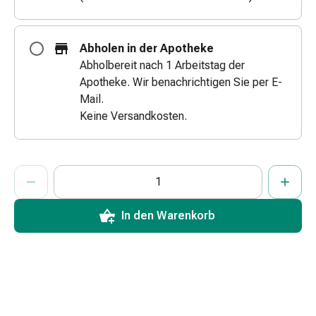
&
Schlauchverbände
Verbandsmaterialien
Abholen in der Apotheke
Sonnenbrand
Abholbereit nach 1 Arbeitstag der
&
Apotheke. Wir benachrichtigen Sie per E-
Verbrennungen
Mail.
Verbands-
Keine Versandkosten.
Sets
Wundauflagen
Wundsalben
ProductDetailPage.Aria.AddToCartQuantityControlInst
Anzahl Exemplare dieses Artikels zum Hinzufügen in den War
Sie haben die maximale Bestellmenge für diesen Artikel erreic
Wir haben momentan kein weiteres Exemplar dieses Artikels a
&
-
In den Warenkorb
desinfektion
Sprühpflaster
Wundverschlussstreifen
&
-
kleber