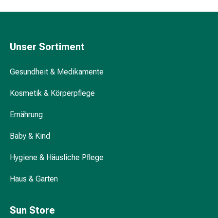
Kreislauf
Raucherentwöhnung
Venen
Blutgerinnung
Unser Sortiment
Herznerven-
Störung
Gesundheit & Medikamente
Gedächtnis-
&
Kosmetik & Körperpflege
Konzentrationsstörung
Allergie
Ernährung
Antiallergika
Für
Baby & Kind
die
Haut
Hygiene & Häusliche Pflege
Für
Haus & Garten
die
Nase
Magen
Sun Store
&