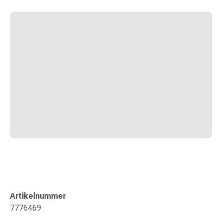
Zugsalbe
Tupfer
Sehen
&
Hören
Ohrenpflege
&
Zubehör
Ohrenschmerzen
Augentropfen
Augenentzündung
Augenverbände
Augenhygiene
Herz,
Kreislauf
&
Blutgefässe
Artikelnummer
Herztherapie
7776469
Kompressionsstrümpfe