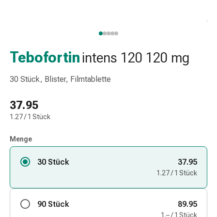
Taschentücher
Schnupfen
Hautirritation
&
-
Tebofortin
intens 120 120 mg
verletzung
Elastische
30 Stück, Blister, Filmtablette
Binden
Kompressen
37.95
Fingerverbände
1.27 / 1 Stück
Fixierpflaster
Gazebinden
Menge
Kompressionsbinden
Pflaster
30 Stück
37.95
Pflasterbinden,
1.27 / 1 Stück
Tapes
&
Zubehör
90 Stück
89.95
Netz-
1.– / 1 Stück