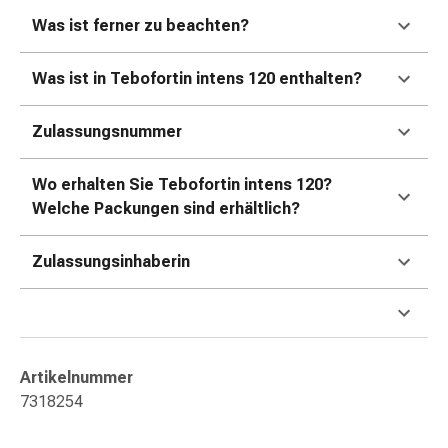
Durchfall
Was ist ferner zu beachten?
Hämorrhoiden
Magenbrennen
Was ist in Tebofortin intens 120 enthalten?
Erbrechen
&
Zulassungsnummer
Übelkeit
Bauchschmerzen,
Wo erhalten Sie Tebofortin intens 120?
Blähungen
Welche Packungen sind erhältlich?
&
Verdauung
Verstopfung
Zulassungsinhaberin
Hauterkrankungen
Ekzeme,
Hautpilz
&
Artikelnummer
Juckreiz
7318254
Warzen
&