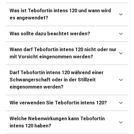
Kreislauf
Raucherentwöhnung
Was ist Tebofortin intens 120 und wann wird
Venen
es angewendet?
Herznerven-
Störung
Was sollte dazu beachtet werden?
Gedächtnis-
&
Wann darf Tebofortin intens 120 nicht oder nur
Konzentrationsstörung
mit Vorsicht eingenommen werden?
Allergie
Antiallergika
Darf Tebofortin intens 120 während einer
Für
Schwangerschaft oder in der Stillzeit
die
eingenommen werden?
Haut
Für
Wie verwenden Sie Tebofortin intens 120?
die
Nase
Magen
Welche Nebenwirkungen kann Tebofortin
&
intens 120 haben?
Darm