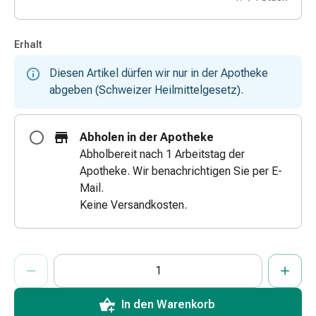
&
Schlauchverbände
Erhalt
Verbandsmaterialien
Sonnenbrand
Diesen Artikel dürfen wir nur in der Apotheke
&
abgeben (Schweizer Heilmittelgesetz).
Verbrennungen
Verbands-
Sets
Abholen in der Apotheke
Wundauflagen
Abholbereit nach 1 Arbeitstag der
Wundsalben
Apotheke. Wir benachrichtigen Sie per E-
&
Mail.
-
Keine Versandkosten.
desinfektion
Sprühpflaster
Wundverschlussstreifen
ProductDetailPage.Aria.AddToCartQuantityControlInst
Anzahl Exemplare dieses Artikels zum Hinzufügen in den War
Sie haben die maximale Bestellmenge für diesen Artikel erreic
Wir haben momentan kein weiteres Exemplar dieses Artikels a
&
-
kleber
In den Warenkorb