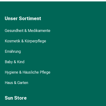
Hühneraugen
Nagel
&
Fusspilz
Unser Sortiment
Narben,Tinkturen
&
Gesundheit & Medikamente
Gels
Trockene
Kosmetik & Körperpflege
&
Ernährung
Spröde
Haut
Baby & Kind
Schwitzen
&
Hygiene & Häusliche Pflege
Hyperhidrose
Unreine
Haus & Garten
Haut
&
Pickel
Sun Store
Fieberbläschen