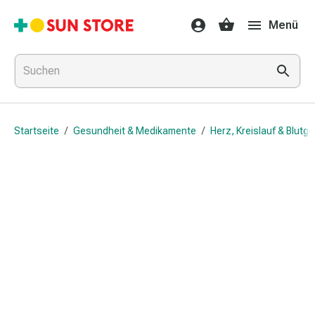
Gesundheit
Menü
&
Medikamente
Erkältung
&
Grippe
Hals
Startseite
/
Gesundheit & Medikamente
/
Herz, Kreislauf & Blutg
&
Hustenbonbons
Halsschmerzen
Grippe-
&
Erkältung
Husten
Inhalationsgerät
&
Ausstattung
Nasenspülung