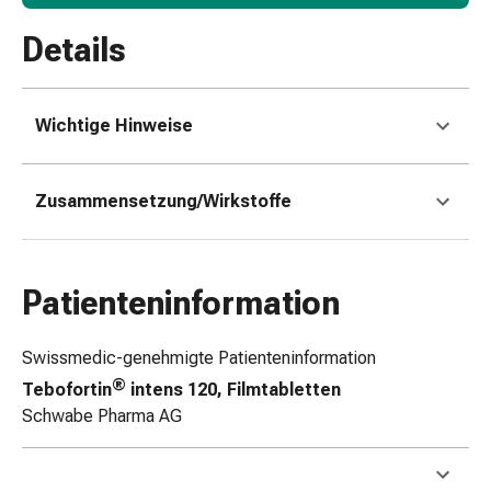
Zugsalbe
Tupfer
Details
Sehen
&
Hören
Wichtige Hinweise
Ohrenpflege
&
Zubehör
Zusammensetzung/Wirkstoffe
Ohrenschmerzen
Augentropfen
Augenentzündung
Augenverbände
Patienteninformation
Augenhygiene
Herz,
Swissmedic-genehmigte Patienteninformation
Kreislauf
®
Tebofortin
intens 120, Filmtabletten
&
Schwabe Pharma AG
Blutgefässe
Herztherapie
Kompressionsstrümpfe