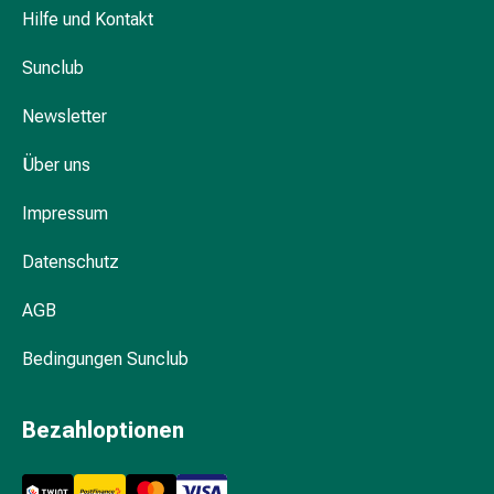
Hautausschlag
Hilfe und Kontakt
Akne
Naturmittel
Sunclub
Bachblütentherapie
Newsletter
Gemmotherapie
Homöopathie
Über uns
Pflanzenheilkunde
&
Impressum
Kräutermedizin
Schüssler
Datenschutz
Salz
Spagyrik
AGB
Anthroposophika
Blase,
Bedingungen Sunclub
Niere
&
Bezahloptionen
Prostata
Harnwegsbeschwerden
Prostata