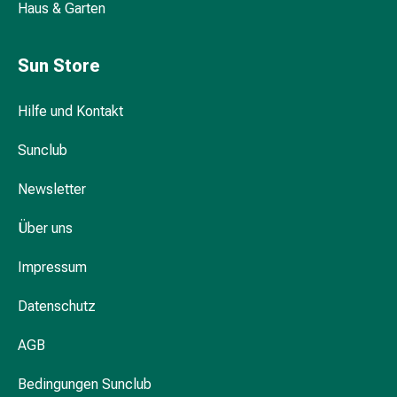
Haus & Garten
Durchfall
Hämorrhoiden
Magenbrennen
Sun Store
Erbrechen
&
Hilfe und Kontakt
Übelkeit
Bauchschmerzen,
Sunclub
Blähungen
&
Newsletter
Verdauung
Über uns
Verstopfung
Hauterkrankungen
Impressum
Ekzeme,
Hautpilz
Datenschutz
&
Juckreiz
AGB
Warzen
&
Bedingungen Sunclub