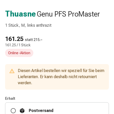
Taschentücher
Schnupfen
Thuasne
Genu PFS ProMaster
Hautirritation
&
1 Stück, M, links anthrazit
-
verletzung
161.25
Elastische
statt 215.–
161.25 / 1 Stück
Binden
Kompressen
Online-Aktion
Fingerverbände
Fixierpflaster
Gazebinden
Diesen Artikel bestellen wir speziell für Sie beim
Kompressionsbinden
Lieferanten. Er kann deshalb nicht retourniert
Pflaster
werden.
Pflasterbinden,
Tapes
Erhalt
&
Zubehör
Postversand
Netz-