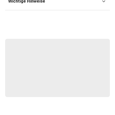
Zugsalbe
Wichtige Hinweise
Tupfer
Sehen
&
Hören
Ohrenpflege
&
Zubehör
Ohrenschmerzen
Augentropfen
Augenentzündung
Augenverbände
Augenhygiene
Herz,
Kreislauf
&
Blutgefässe
Herztherapie
Kompressionsstrümpfe