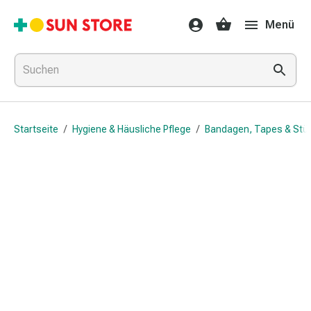
Gesundheit
Menü
&
Medikamente
Erkältung
&
Grippe
Hals
Startseite
/
Hygiene & Häusliche Pflege
/
Bandagen, Tapes & Stü
&
Hustenbonbons
Halsschmerzen
Grippe-
&
Erkältung
Husten
Inhalationsgerät
&
Ausstattung
Nasenspülung