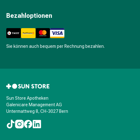
Hühneraugen
Nagel
Bezahloptionen
&
Fusspilz
Narben,Tinkturen
&
Gels
Sie können auch bequem per Rechnung bezahlen.
Trockene
&
Spröde
Haut
Schwitzen
&
Hyperhidrose
Sun Store Apotheken
Galenicare Management AG
Unreine
Untermattweg 8, CH-3027 Bern
Haut
&
Pickel
Fieberbläschen