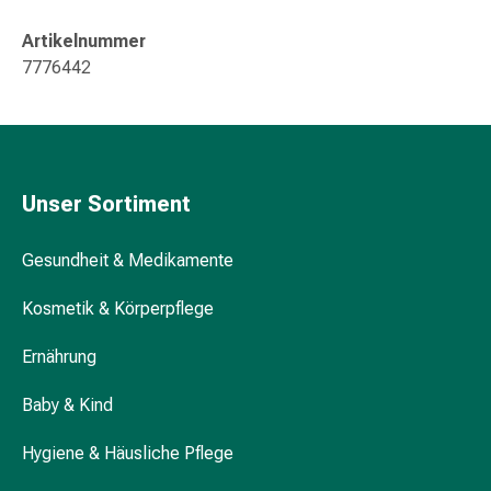
Kreislauf
Raucherentwöhnung
Artikelnummer
Venen
7776442
Herznerven-
Störung
Gedächtnis-
&
Konzentrationsstörung
Unser Sortiment
Allergie
Antiallergika
Gesundheit & Medikamente
Für
die
Kosmetik & Körperpflege
Haut
Für
Ernährung
die
Baby & Kind
Nase
Magen
Hygiene & Häusliche Pflege
&
Darm