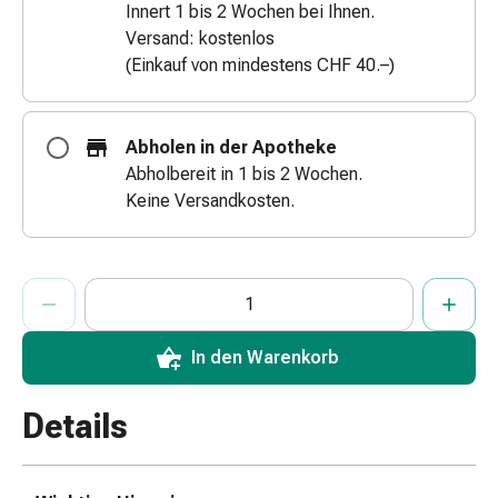
Innert 1 bis 2 Wochen bei Ihnen.
&
Versand: kostenlos
Schlauchverbände
(Einkauf von mindestens CHF 40.–)
Verbandsmaterialien
Sonnenbrand
&
Abholen in der Apotheke
Verbrennungen
Abholbereit in 1 bis 2 Wochen.
Verbands-
Keine Versandkosten.
Sets
Wundauflagen
Wundsalben
ProductDetailPage.Aria.AddToCartQuantityControlInst
Anzahl Exemplare dieses Artikels zum Hinzufügen in den War
Sie haben die maximale Bestellmenge für diesen Artikel erreic
Wir haben momentan kein weiteres Exemplar dieses Artikels a
&
-
desinfektion
In den Warenkorb
Sprühpflaster
Wundverschlussstreifen
Details
&
-
kleber