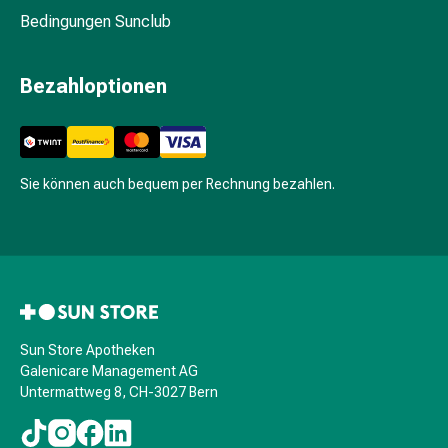
&
Bedingungen Sunclub
Hühneraugen
Nagel
&
Bezahloptionen
Fusspilz
Narben,Tinkturen
&
Gels
Sie können auch bequem per Rechnung bezahlen.
Trockene
&
Spröde
Haut
Schwitzen
&
Hyperhidrose
Sun Store Apotheken
Unreine
Galenicare Management AG
Haut
Untermattweg 8, CH-3027 Bern
&
Pickel