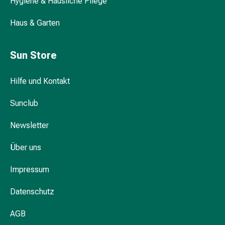
Hygiene & Häusliche Pflege
Darm
Durchfall
Haus & Garten
Hämorrhoiden
Magenbrennen
Sun Store
Erbrechen
&
Hilfe und Kontakt
Übelkeit
Bauchschmerzen,
Sunclub
Blähungen
&
Newsletter
Verdauung
Verstopfung
Über uns
Hauterkrankungen
Ekzeme,
Impressum
Hautpilz
&
Datenschutz
Juckreiz
AGB
Warzen