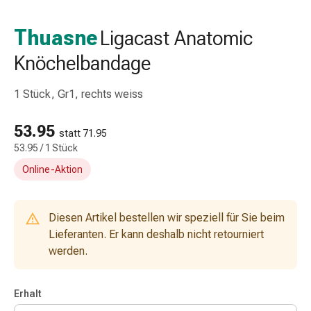
Taschentücher
Schnupfen
Thuasne
Ligacast Anatomic
Hautirritation
Knöchelbandage
&
-
verletzung
1 Stück, Gr1, rechts weiss
Elastische
Binden
53.95
statt 71.95
Kompressen
53.95 / 1 Stück
Fingerverbände
Online-Aktion
Fixierpflaster
Gazebinden
Kompressionsbinden
Diesen Artikel bestellen wir speziell für Sie beim
Pflaster
Lieferanten. Er kann deshalb nicht retourniert
Pflasterbinden,
werden.
Tapes
&
Zubehör
Erhalt
Netz-