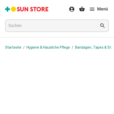
Gesundheit
Menü
&
Medikamente
Erkältung
&
Grippe
Hals
Startseite
/
Hygiene & Häusliche Pflege
/
Bandagen, Tapes & Stü
&
Hustenbonbons
Halsschmerzen
Grippe-
&
Erkältung
Husten
Inhalationsgerät
&
Ausstattung
Nasenspülung