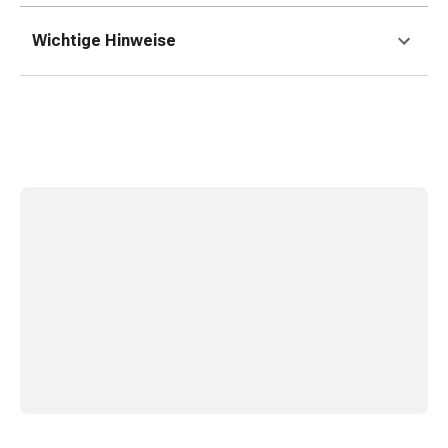
Zugsalbe
Tupfer
Wichtige Hinweise
Sehen
&
Hören
Ohrenpflege
&
Zubehör
Ohrenschmerzen
Augentropfen
Augenentzündung
Augenverbände
Augenhygiene
Herz,
Kreislauf
&
Blutgefässe
Herztherapie
Kompressionsstrümpfe