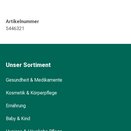
Kreislauf
Raucherentwöhnung
Venen
Artikelnummer
Blutgerinnung
5446321
Herznerven-
Störung
Gedächtnis-
&
Konzentrationsstörung
Unser Sortiment
Allergie
Antiallergika
Gesundheit & Medikamente
Für
die
Kosmetik & Körperpflege
Haut
Für
Ernährung
die
Nase
Baby & Kind
Magen
&