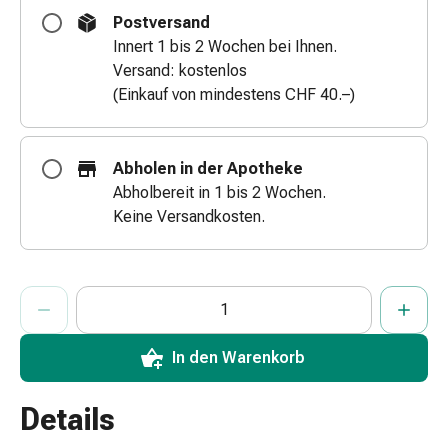
&
Postversand
Schlauchverbände
Innert 1 bis 2 Wochen bei Ihnen.
Verbandsmaterialien
Versand: kostenlos
Sonnenbrand
(Einkauf von mindestens CHF 40.–)
&
Verbrennungen
Verbands-
Abholen in der Apotheke
Sets
Abholbereit in 1 bis 2 Wochen.
Wundauflagen
Keine Versandkosten.
Wundsalben
&
-
ProductDetailPage.Aria.AddToCartQuantityControlInst
Anzahl Exemplare dieses Artikels zum Hinzufügen in den War
Sie haben die maximale Bestellmenge für diesen Artikel erreic
Wir haben momentan kein weiteres Exemplar dieses Artikels a
desinfektion
Sprühpflaster
Wundverschlussstreifen
In den Warenkorb
&
-
Details
kleber