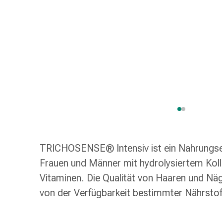
Taschentücher
Schnupfen
Hautirritation
&
-
verletzung
Elastische
Binden
Kompressen
Fingerverbände
Fixierpflaster
Gazebinden
TRICHOSENSE® Intensiv ist ein Nahrungse
Kompressionsbinden
Pflaster
Frauen und Männer mit hydrolysiertem Koll
Pflasterbinden,
Vitaminen. Die Qualität von Haaren und Näg
Tapes
von der Verfügbarkeit bestimmter Nährstof
&
Zubehör
Netz-