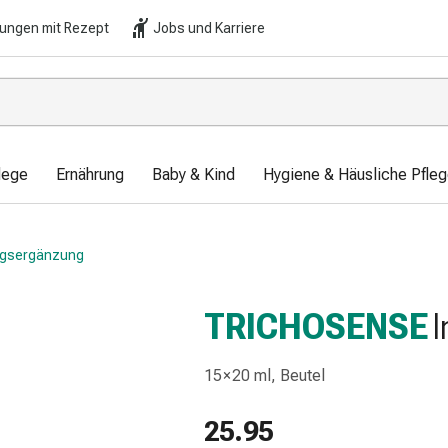
lungen mit Rezept
Jobs und Karriere
lege
Ernährung
Baby & Kind
Hygiene & Häusliche Pfle
gsergänzung
TRICHOSENSE
I
15 × 20 ml, Beutel
25.95