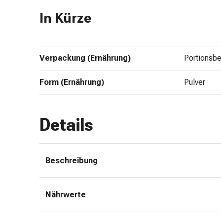
&
In Kürze
Schlauchverbände
Verbandsmaterialien
Sonnenbrand
&
Verpackung (Ernährung)
Portionsbe
Verbrennungen
Verbands-
Form (Ernährung)
Pulver
Sets
Wundauflagen
Wundsalben
Details
&
-
desinfektion
Beschreibung
Sprühpflaster
Wundverschlussstreifen
&
Nährwerte
-
kleber