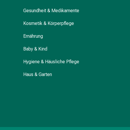
Durchfall
Gesundheit & Medikamente
Hämorrhoiden
Magenbrennen
Kosmetik & Körperpflege
Erbrechen
&
Ernährung
Übelkeit
Bauchschmerzen,
Baby & Kind
Blähungen
&
Hygiene & Häusliche Pflege
Verdauung
Haus & Garten
Verstopfung
Hauterkrankungen
Ekzeme,
Hautpilz
&
Juckreiz
Warzen
&