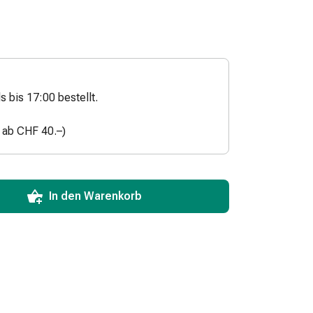
s bis 17:00 bestellt.
n ab CHF 40.–)
ToCartQuantityControlInstruction
zum Hinzufügen in den Warenkorb angeben.
 für diesen Artikel erreicht.
xemplar dieses Artikels an Lager.
In den Warenkorb