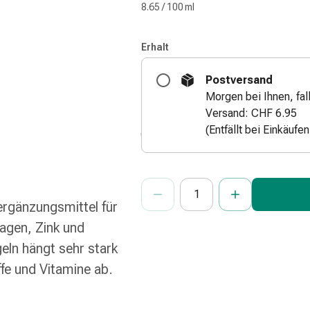
8.65 / 100 ml
Erhalt
Postversand
Morgen bei Ihnen, fall
Versand: CHF 6.95
(Entfällt bei Einkäufe
ProductDetailPage.Aria.Add
Anzahl Exemplare dieses Artikels 
Sie haben die maximale Bestellmenge
Wir haben momentan kein weiteres E
rgänzungsmittel für
agen, Zink und
eln hängt sehr stark
fe und Vitamine ab.