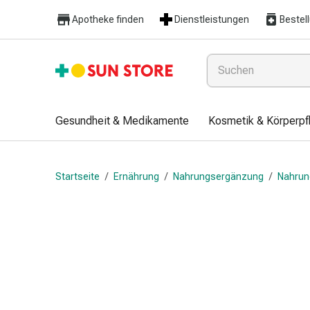
Gesundheit
Apotheke finden
Dienstleistungen
Bestel
&
Medikamente
Erkältung
&
Grippe
Hals
Gesundheit & Medikamente
Kosmetik & Körperpf
&
Hustenbonbons
Halsschmerzen
Startseite
/
Ernährung
/
Nahrungsergänzung
/
Nahrun
Grippe-
&
Erkältung
Husten
Inhalationsgerät
&
Ausstattung
Nasenspülung