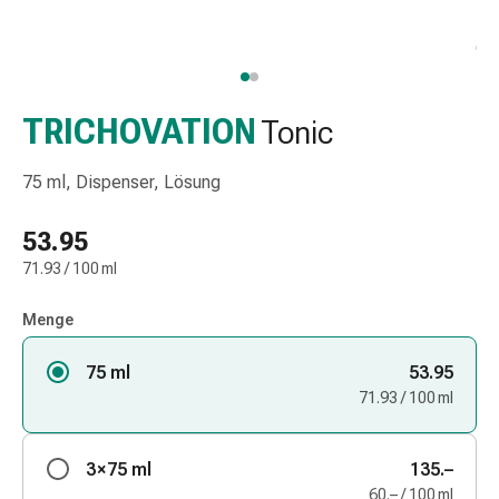
Taschentücher
Schnupfen
Hautirritation
&
-
TRICHOVATION
Tonic
verletzung
Elastische
75 ml, Dispenser, Lösung
Binden
Kompressen
53.95
Fingerverbände
71.93 / 100 ml
Fixierpflaster
Gazebinden
Menge
Kompressionsbinden
Pflaster
75 ml
53.95
Pflasterbinden,
71.93 / 100 ml
Tapes
&
Zubehör
3 × 75 ml
135.–
Netz-
60.– / 100 ml