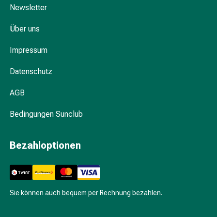
Hautausschlag
Newsletter
Akne
Naturmittel
Über uns
Bachblütentherapie
Impressum
Gemmotherapie
Homöopathie
Datenschutz
Pflanzenheilkunde
&
AGB
Kräutermedizin
Schüssler
Bedingungen Sunclub
Salz
Spagyrik
Bezahloptionen
Anthroposophika
Blase,
Niere
&
Prostata
Sie können auch bequem per Rechnung bezahlen.
Harnwegsbeschwerden
Prostata