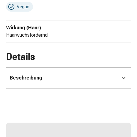
Kreislauf
Vegan
Raucherentwöhnung
Venen
Herznerven-
Wirkung (Haar)
Störung
haarwuchsfördernd
Gedächtnis-
&
Details
Konzentrationsstörung
Allergie
Antiallergika
Für
Beschreibung
die
Haut
Für
die
Nase
Magen
&
Darm