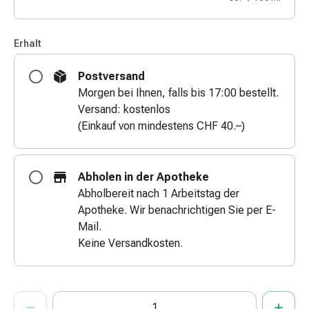
&
Schlauchverbände
Erhalt
Verbandsmaterialien
Sonnenbrand
Postversand
&
Morgen bei Ihnen, falls bis 17:00 bestellt.
Verbrennungen
Versand: kostenlos
Verbands-
(Einkauf von mindestens CHF 40.–)
Sets
Wundauflagen
Wundsalben
Abholen in der Apotheke
&
Abholbereit nach 1 Arbeitstag der
-
Apotheke. Wir benachrichtigen Sie per E-
desinfektion
Mail.
Sprühpflaster
Keine Versandkosten.
Wundverschlussstreifen
&
-
ProductDetailPage.Aria.AddToCartQuantityControlInst
kleber
Anzahl Exemplare dieses Artikels zum Hinzufügen in den War
Sie haben die maximale Bestellmenge für diesen Artikel erreic
Wir haben momentan kein weiteres Exemplar dieses Artikels a