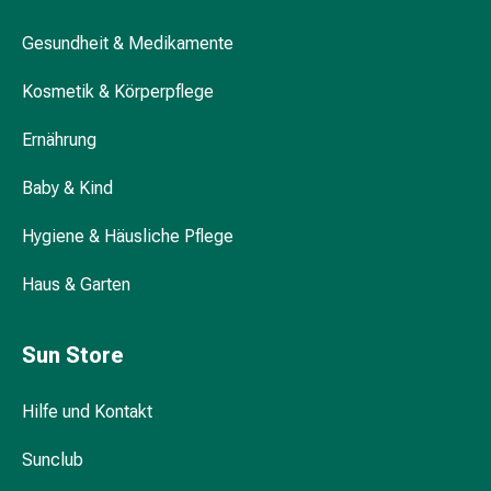
Hühneraugen
Nagel
Gesundheit & Medikamente
&
Fusspilz
Kosmetik & Körperpflege
Narben,Tinkturen
&
Ernährung
Gels
Trockene
Baby & Kind
&
Hygiene & Häusliche Pflege
Spröde
Haut
Haus & Garten
Schwitzen
&
Hyperhidrose
Sun Store
Unreine
Haut
Hilfe und Kontakt
&
Pickel
Sunclub
Fieberbläschen