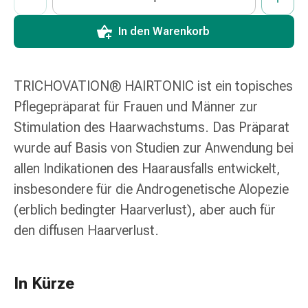
Zugsalbe
Tupfer
In den Warenkorb
Sehen
&
Hören
TRICHOVATION® HAIRTONIC ist ein topisches
Ohrenpflege
&
Pflegepräparat für Frauen und Männer zur
Zubehör
Stimulation des Haarwachstums. Das Präparat
Ohrenschmerzen
wurde auf Basis von Studien zur Anwendung bei
Augentropfen
allen Indikationen des Haarausfalls entwickelt,
Augenentzündung
Augenverbände
insbesondere für die Androgenetische Alopezie
Augenhygiene
(erblich bedingter Haarverlust), aber auch für
Herz,
den diffusen Haarverlust.
Kreislauf
&
Blutgefässe
In Kürze
Herztherapie
Kompressionsstrümpfe