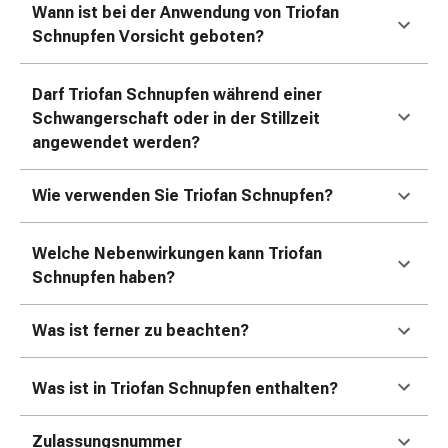
Kreislauf
Wann ist bei der Anwendung von Triofan
Raucherentwöhnung
Schnupfen Vorsicht geboten?
Venen
Blutgerinnung
Darf Triofan
Schnupfen während einer
Herznerven-
Schwangerschaft oder in der Stillzeit
Störung
angewendet werden?
Gedächtnis-
&
Wie verwenden Sie Triofan Schnupfen?
Konzentrationsstörung
Allergie
Antiallergika
Welche Nebenwirkungen kann Triofan
Für
Schnupfen haben?
die
Haut
Was ist ferner zu beachten?
Für
die
Was ist in Triofan
Schnupfen enthalten?
Nase
Magen
Zulassungsnummer
&