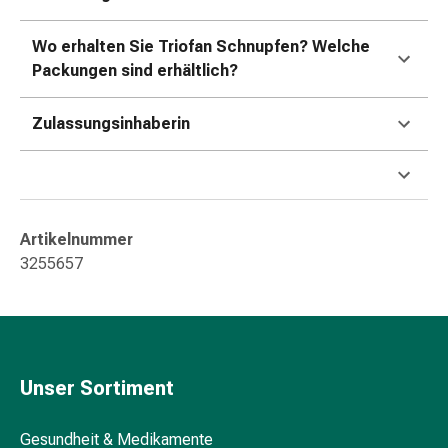
Darm
Durchfall
Wo erhalten Sie Triofan Schnupfen? Welche
Hämorrhoiden
Packungen sind erhältlich?
Magenbrennen
Erbrechen
Zulassungsinhaberin
&
Übelkeit
Bauchschmerzen,
Blähungen
&
Artikelnummer
Verdauung
3255657
Verstopfung
Hauterkrankungen
Ekzeme,
Hautpilz
&
Unser Sortiment
Juckreiz
Warzen
Gesundheit & Medikamente