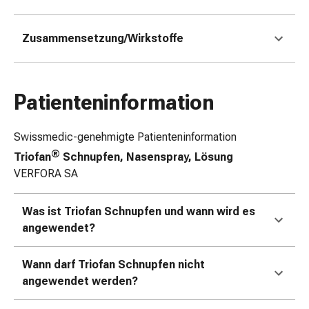
Zugsalbe
Tupfer
Sehen
Zusammensetzung/Wirkstoffe
&
Hören
Ohrenpflege
Patienteninformation
&
Zubehör
Ohrenschmerzen
Swissmedic-genehmigte Patienteninformation
Augentropfen
®
Triofan
Schnupfen, Nasenspray, Lösung
Augenentzündung
VERFORA SA
Augenverbände
Augenhygiene
Was ist Triofan Schnupfen und wann wird es
Herz,
angewendet?
Kreislauf
&
Wann darf Triofan Schnupfen nicht
Blutgefässe
angewendet werden?
Herztherapie
Kompressionsstrümpfe