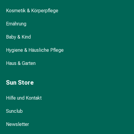
&
Hühneraugen
Kosmetik & Körperpflege
Nagel
&
Ernährung
Fusspilz
Narben,Tinkturen
Baby & Kind
&
Hygiene & Häusliche Pflege
Gels
Trockene
Haus & Garten
&
Spröde
Haut
Sun Store
Schwitzen
&
Hilfe und Kontakt
Hyperhidrose
Unreine
Sunclub
Haut
&
Newsletter
Pickel