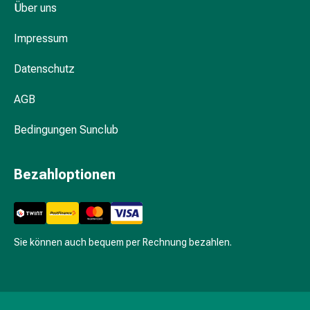
Fieberbläschen
Über uns
Hautausschlag
Impressum
Akne
Naturmittel
Datenschutz
Bachblütentherapie
Gemmotherapie
AGB
Homöopathie
Pflanzenheilkunde
Bedingungen Sunclub
&
Kräutermedizin
Bezahloptionen
Schüssler
Salz
Spagyrik
Anthroposophika
Blase,
Sie können auch bequem per Rechnung bezahlen.
Niere
&
Prostata
Harnwegsbeschwerden