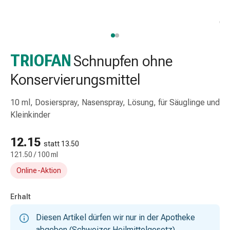
Taschentücher
Schnupfen
Hautirritation
&
-
TRIOFAN
Schnupfen ohne
verletzung
Konservierungsmittel
Elastische
Binden
10 ml, Dosierspray, Nasenspray, Lösung, für Säuglinge und
Kompressen
Kleinkinder
Fingerverbände
Fixierpflaster
12.15
Gazebinden
statt 13.50
Kompressionsbinden
121.50 / 100 ml
Pflaster
Online-Aktion
Pflasterbinden,
Tapes
Erhalt
&
Zubehör
Diesen Artikel dürfen wir nur in der Apotheke
Netz-
abgeben (Schweizer Heilmittelgesetz).