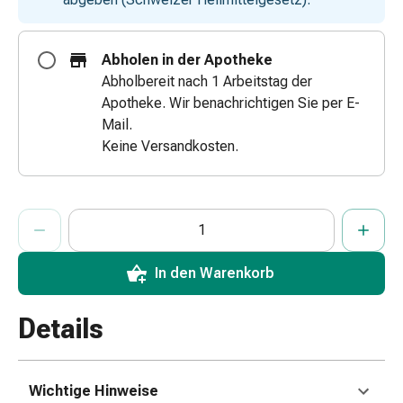
&
Schlauchverbände
Abholen in der Apotheke
Verbandsmaterialien
Abholbereit nach 1 Arbeitstag der
Sonnenbrand
Apotheke. Wir benachrichtigen Sie per E-
&
Mail.
Verbrennungen
Keine Versandkosten.
Verbands-
Sets
Wundauflagen
Wundsalben
ProductDetailPage.Aria.AddToCartQuantityControlInst
Anzahl Exemplare dieses Artikels zum Hinzufügen in den War
Sie haben die maximale Bestellmenge für diesen Artikel erreic
Wir haben momentan kein weiteres Exemplar dieses Artikels a
&
-
In den Warenkorb
desinfektion
Sprühpflaster
Wundverschlussstreifen
Details
&
-
kleber
Wichtige Hinweise