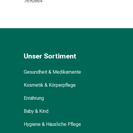
7690864
Kreislauf
Raucherentwöhnung
Venen
Herznerven-
Störung
Gedächtnis-
&
Konzentrationsstörung
Unser Sortiment
Allergie
Antiallergika
Gesundheit & Medikamente
Für
die
Kosmetik & Körperpflege
Haut
Für
Ernährung
die
Nase
Baby & Kind
Magen
&
Hygiene & Häusliche Pflege
Darm