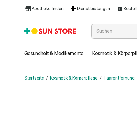
Gesundheit
Apotheke finden
Dienstleistungen
Bestel
&
Medikamente
Erkältung
&
Grippe
Hals
Gesundheit & Medikamente
Kosmetik & Körperpf
&
Hustenbonbons
Halsschmerzen
Startseite
/
Kosmetik & Körperpflege
/
Haarentfernung
Grippe-
&
Erkältung
Husten
Inhalationsgerät
&
Ausstattung
Nasenspülung