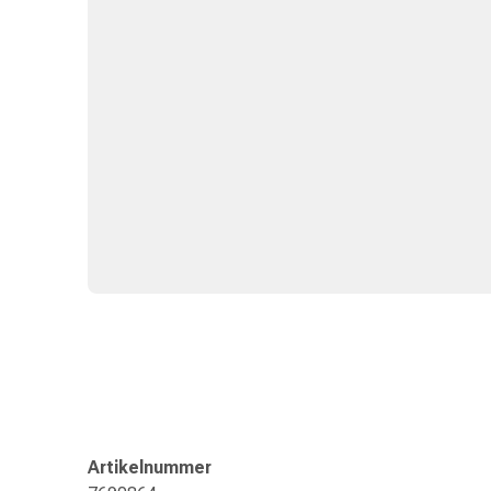
Zugsalbe
Tupfer
Sehen
&
Hören
Ohrenpflege
&
Zubehör
Ohrenschmerzen
Augentropfen
Augenentzündung
Augenverbände
Augenhygiene
Herz,
Kreislauf
&
Blutgefässe
Herztherapie
Artikelnummer
Kompressionsstrümpfe