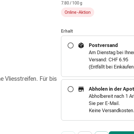
7.80 / 100 g
Online-Aktion
Erhalt
Postversand
Am Dienstag bei Ihne
Versand: CHF 6.95
(Entfällt bei Einkäufe
Vliesstreifen. Für bis
Abholen in der Apo
Abholbereit nach 1 Ar
Sie per E-Mail.
Keine Versandkosten
ProductDetailPage.Aria.Add
Anzahl Exemplare dieses Artikels 
Sie haben die maximale Bestellmenge
Wir haben momentan kein weiteres E