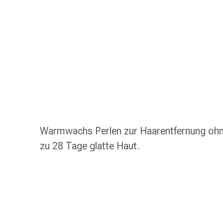
Taschentücher
Schnupfen
Hautirritation
&
-
verletzung
Elastische
Binden
Kompressen
Fingerverbände
Fixierpflaster
Warmwachs Perlen zur Haarentfernung ohne 
Gazebinden
zu 28 Tage glatte Haut.
Kompressionsbinden
Pflaster
Pflasterbinden,
Tapes
&
Zubehör
Netz-