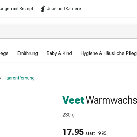
lungen mit Rezept
Jobs und Karriere
lege
Ernährung
Baby & Kind
Hygiene & Häusliche Pfle
/
Haarentfernung
Veet
Warmwachs 
230 g
17.95
statt 19.95