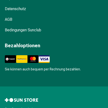
Hautausschlag
Akne
Datenschutz
Naturmittel
AGB
Bachblütentherapie
Gemmotherapie
Bedingungen Sunclub
Homöopathie
Pflanzenheilkunde
&
Bezahloptionen
Kräutermedizin
Schüssler
Salz
Spagyrik
Sie können auch bequem per Rechnung bezahlen.
Anthroposophika
Blase,
Niere
&
Prostata
Harnwegsbeschwerden
Prostata