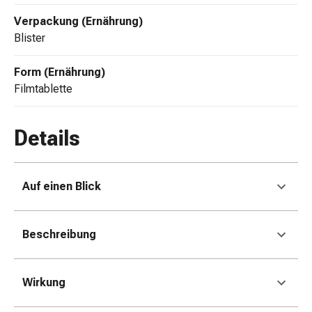
Zugsalbe
Tupfer
Verpackung (Ernährung)
Sehen
Blister
&
Hören
Form (Ernährung)
Ohrenpflege
Filmtablette
&
Zubehör
Details
Ohrenschmerzen
Augentropfen
Augenentzündung
Augenverbände
Auf einen Blick
Augenhygiene
Herz,
Beschreibung
Kreislauf
&
Blutgefässe
Wirkung
Herztherapie
Kompressionsstrümpfe