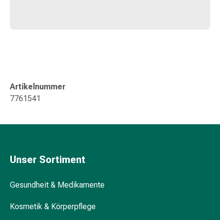
Durchfall
Hämorrhoiden
Magenbrennen
Erbrechen
&
Übelkeit
Bauchschmerzen,
Artikelnummer
Blähungen
7761541
&
Verdauung
Verstopfung
Hauterkrankungen
Ekzeme,
Unser Sortiment
Hautpilz
&
Gesundheit & Medikamente
Juckreiz
Warzen
Kosmetik & Körperpflege
&