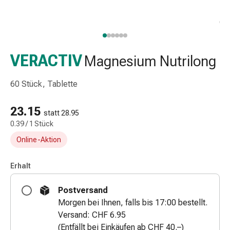
Taschentücher
Schnupfen
Hautirritation
&
-
VERACTIV
Magnesium Nutrilong
verletzung
Elastische
60 Stück, Tablette
Binden
Kompressen
23.15
statt 28.95
Fingerverbände
0.39 / 1 Stück
Fixierpflaster
Online-Aktion
Gazebinden
Kompressionsbinden
Pflaster
Erhalt
Pflasterbinden,
Postversand
Tapes
Morgen bei Ihnen, falls bis 17:00 bestellt.
&
Versand: CHF 6.95
Zubehör
(Entfällt bei Einkäufen ab CHF 40.–)
Netz-