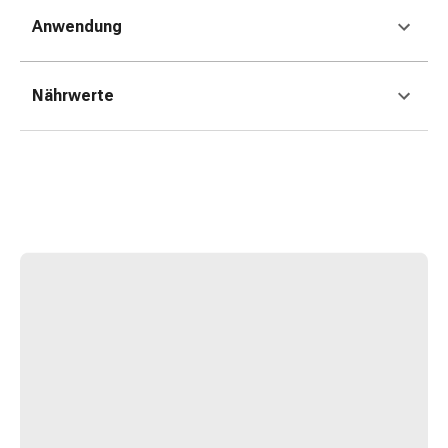
Kreislauf
Anwendung
Raucherentwöhnung
Venen
Herznerven-
Nährwerte
Störung
Gedächtnis-
&
Konzentrationsstörung
Allergie
Antiallergika
Für
die
Haut
Für
die
Nase
Magen
&
Darm