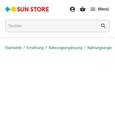
Gesundheit
Menü
&
Medikamente
Erkältung
&
Grippe
Hals
Startseite
/
Ernährung
/
Nahrungsergänzung
/
Nahrungsergän
&
Hustenbonbons
Halsschmerzen
Grippe-
&
Erkältung
Husten
Inhalationsgerät
&
Ausstattung
Nasenspülung