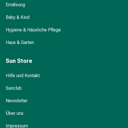
Hühneraugen
Ernährung
Nagel
&
Baby & Kind
Fusspilz
Narben,Tinkturen
Hygiene & Häusliche Pflege
&
Gels
Haus & Garten
Trockene
&
Sun Store
Spröde
Haut
Hilfe und Kontakt
Schwitzen
&
Sunclub
Hyperhidrose
Unreine
Newsletter
Haut
&
Über uns
Pickel
Fieberbläschen
Impressum