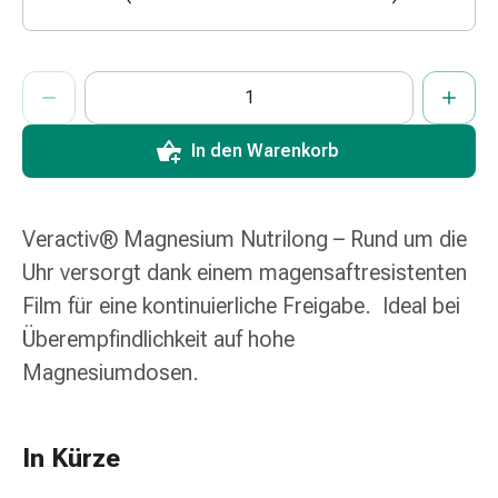
&
Schlauchverbände
Verbandsmaterialien
ProductDetailPage.Aria.AddToCartQuantityControlInst
Anzahl Exemplare dieses Artikels zum Hinzufügen in den War
Sie haben die maximale Bestellmenge für diesen Artikel erreic
Wir haben momentan kein weiteres Exemplar dieses Artikels a
Sonnenbrand
&
In den Warenkorb
Verbrennungen
Verbands-
Sets
Wundauflagen
Veractiv® Magnesium Nutrilong – Rund um die
Wundsalben
Uhr versorgt dank einem magensaftresistenten
&
Film für eine kontinuierliche Freigabe. Ideal bei
-
Überempfindlichkeit auf hohe
desinfektion
Sprühpflaster
Magnesiumdosen.
Wundverschlussstreifen
&
-
In Kürze
kleber