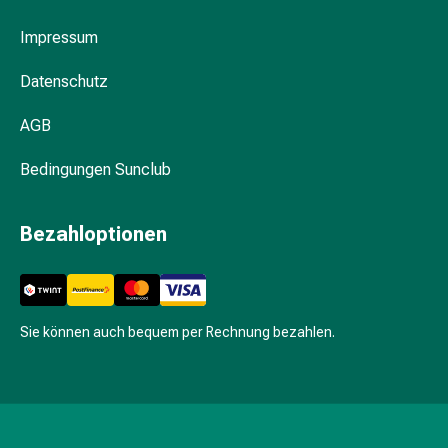
Hautausschlag
Akne
Impressum
Naturmittel
Datenschutz
Bachblütentherapie
Gemmotherapie
AGB
Homöopathie
Pflanzenheilkunde
Bedingungen Sunclub
&
Kräutermedizin
Schüssler
Bezahloptionen
Salz
Spagyrik
Anthroposophika
Blase,
Sie können auch bequem per Rechnung bezahlen.
Niere
&
Prostata
Harnwegsbeschwerden
Prostata