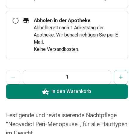
&
Schlauchverbände
Verbandsmaterialien
Abholen in der Apotheke
Sonnenbrand
Abholbereit nach 1 Arbeitstag der
&
Apotheke. Wir benachrichtigen Sie per E-
Verbrennungen
Mail.
Verbands-
Keine Versandkosten.
Sets
Wundauflagen
Wundsalben
ProductDetailPage.Aria.AddToCartQuantityControlInst
Anzahl Exemplare dieses Artikels zum Hinzufügen in den War
Sie haben die maximale Bestellmenge für diesen Artikel erreic
Wir haben momentan kein weiteres Exemplar dieses Artikels a
&
-
In den Warenkorb
desinfektion
Sprühpflaster
Wundverschlussstreifen
&
Festigende und revitalisierende Nachtpflege
-
"Neovadiol Peri-Menopause", für alle Hauttypen
kleber
im Gesicht.