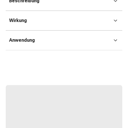
Beschreibung
Kreislauf
Raucherentwöhnung
Venen
Wirkung
Herznerven-
Störung
Gedächtnis-
Anwendung
&
Konzentrationsstörung
Allergie
Antiallergika
Für
die
Haut
Für
die
Nase
Magen
&
Darm