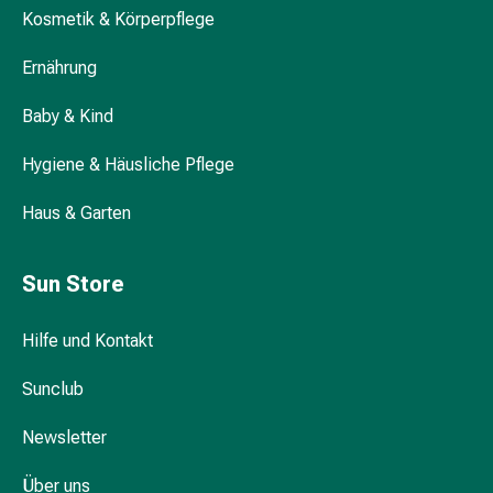
Hühneraugen
Kosmetik & Körperpflege
Nagel
&
Ernährung
Fusspilz
Narben,Tinkturen
Baby & Kind
&
Gels
Hygiene & Häusliche Pflege
Trockene
Haus & Garten
&
Spröde
Haut
Sun Store
Schwitzen
&
Hilfe und Kontakt
Hyperhidrose
Unreine
Sunclub
Haut
&
Newsletter
Pickel
Fieberbläschen
Über uns