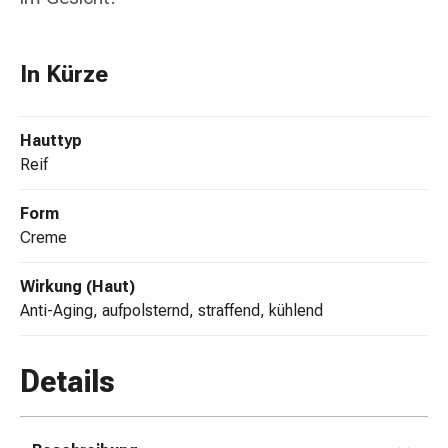
Zugsalbe
Tupfer
Sehen
In Kürze
&
Hören
Ohrenpflege
Hauttyp
&
reif
Zubehör
Ohrenschmerzen
Form
Augentropfen
Creme
Augenentzündung
Augenverbände
Wirkung (Haut)
Augenhygiene
Anti-Aging, aufpolsternd, straffend, kühlend
Herz,
Kreislauf
&
Details
Blutgefässe
Herztherapie
Kompressionsstrümpfe