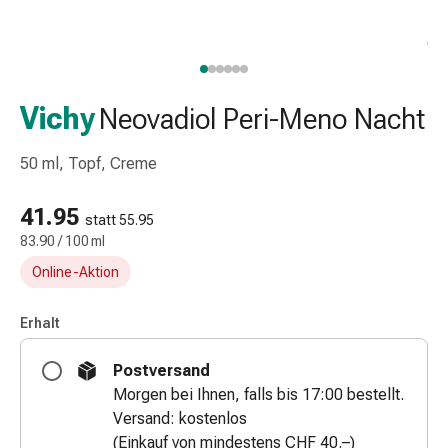
Taschentücher
Schnupfen
Hautirritation
&
-
Vichy
Neovadiol Peri-Meno Nacht
verletzung
Elastische
50 ml, Topf, Creme
Binden
Kompressen
41.95
statt 55.95
Fingerverbände
83.90 / 100 ml
Fixierpflaster
Online-Aktion
Gazebinden
Kompressionsbinden
Pflaster
Erhalt
Pflasterbinden,
Postversand
Tapes
Morgen bei Ihnen, falls bis 17:00 bestellt.
&
Versand: kostenlos
Zubehör
(Einkauf von mindestens CHF 40.–)
Netz-